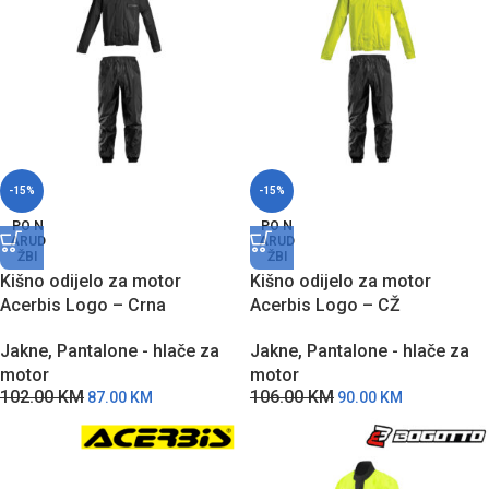
-15%
-15%
PO N
PO N
ARUD
ARUD
ŽBI
ŽBI
Kišno odijelo za motor
Kišno odijelo za motor
Acerbis Logo – Crna
Acerbis Logo – CŽ
Jakne
,
Pantalone - hlače za
Jakne
,
Pantalone - hlače za
motor
motor
102.00
KM
106.00
KM
87.00
KM
90.00
KM