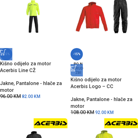
-15%
-15%
Kišno odijelo za motor
PO N
ARUD
Acerbis Line CŽ
ŽBI
Kišno odijelo za motor
Jakne
,
Pantalone - hlače za
Acerbis Logo – CC
motor
96.00
KM
82.00
KM
Jakne
,
Pantalone - hlače za
motor
108.00
KM
92.00
KM