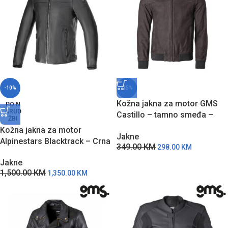
-10%
-15%
Kožna jakna za motor GMS
PO N
ARUD
Castillo – tamno smeđa –
ŽBI
crna
Kožna jakna za motor
Jakne
Alpinestars Blacktrack – Crna
349.00
KM
298.00
KM
Jakne
1,500.00
KM
1,350.00
KM