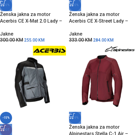
-15%
-15%
Ženska jakna za motor
Ženska jakna za motor
Acerbis CE X-Mat 2.0 Lady –
Acerbis CE X-Street Lady –
SC
CR
Jakne
Jakne
300.00
KM
333.00
KM
255.00
KM
284.00
KM
-15%
-10%
Ženska jakna za motor
HOT
Alpinestars Stella C-1 Air –