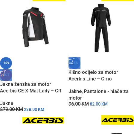
-15%
-15%
Kišno odijelo za motor
HOT
Acerbis Line – Crno
Jakna ženska za motor
Acerbis CE X-Mat Lady – CR
Jakne
,
Pantalone - hlače za
motor
Jakne
96.00
KM
82.00
KM
279.00
KM
238.00
KM