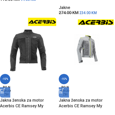
Vented 2.0 Lady – CR
Jakne
274.00
KM
234.00
KM
-15%
-15%
PO N
PO N
ARUD
ARUD
ŽBI
ŽBI
Jakna ženska za motor
Jakna ženska za motor
Acerbis CE Ramsey My
Acerbis CE Ramsey My
Vented 2.0 Lady – Crna
Vented 2.0 Lady – SŽ