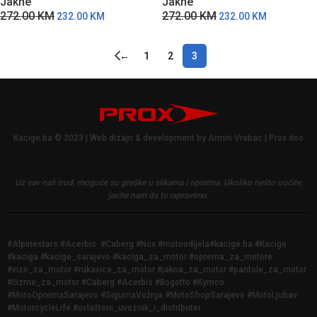
Jakne
Jakne
272.00
KM
272.00
KM
232.00
KM
232.00
KM
←
1
2
3
Kacige.ba © 2023 | Web dizajn & development by Armin Vrabac | Prox doo
Uz sav naš trud, moguće su greške u slikama i opisima.
Ukoliko nešto uočite,
javite nam da to ispravimo.
#Alpinestars #Acerbis #Caberg #Nox #motoodijela#kacige.ba #Kacige
#kaciga #kacige_sarajevo #kaciga_za_motor #oprema_za_motore
#vizir_za_motor #rukavice_za_motor #jakna_za_motor #pantole_za_motor
#čizme_za_motor #Caberg #Acerbis #Bogotto #Kymco
#MotoOpremaSarajevo #SigurnaVožnja #MotoShopSarajevo #MotoLjubav
#MotorcycleLife #ovlašteni_uvoznik_i_distributer