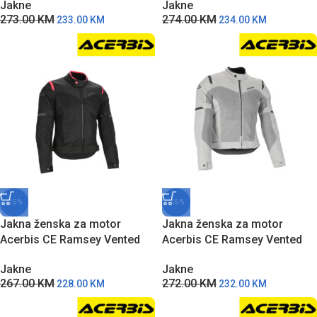
Jakne
Jakne
273.00
KM
274.00
KM
233.00
KM
234.00
KM
-15%
-15%
Jakna ženska za motor
Jakna ženska za motor
Acerbis CE Ramsey Vented
Acerbis CE Ramsey Vented
2.0 Lady – CR
2.0 Lady – Siva
Jakne
Jakne
267.00
KM
272.00
KM
228.00
KM
232.00
KM