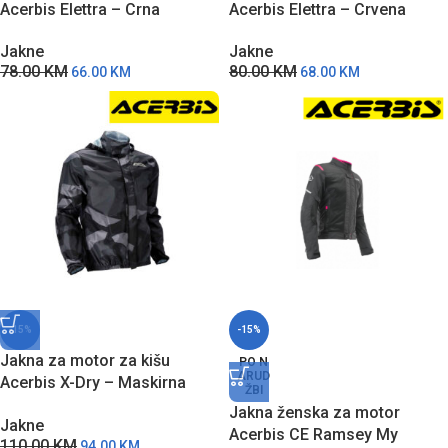
Acerbis Elettra – Crna
Acerbis Elettra – Crvena
Jakne
Jakne
78.00
KM
80.00
KM
66.00
KM
68.00
KM
-15%
-15%
Jakna za motor za kišu
PO N
ARUD
Acerbis X-Dry – Maskirna
ŽBI
siva
Jakna ženska za motor
Jakne
Acerbis CE Ramsey My
110.00
KM
94.00
KM