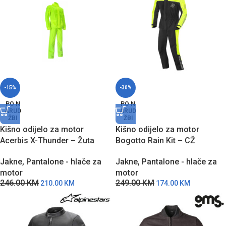
-15%
-30%
PO N
PO N
ARUD
ARUD
ŽBI
ŽBI
Kišno odijelo za motor
Kišno odijelo za motor
Acerbis X-Thunder – Žuta
Bogotto Rain Kit – CŽ
Jakne
,
Pantalone - hlače za
Jakne
,
Pantalone - hlače za
motor
motor
246.00
KM
249.00
KM
210.00
KM
174.00
KM