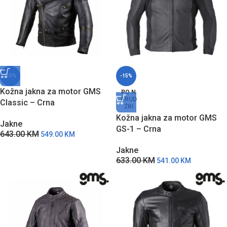
-15%
-15%
Kožna jakna za motor GMS
PO N
ARUD
Classic – Crna
ŽBI
Kožna jakna za motor GMS
Jakne
GS-1 – Crna
643.00
KM
549.00
KM
Jakne
633.00
KM
541.00
KM