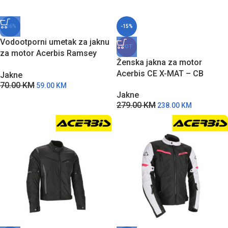
-16%
-15%
Vodootporni umetak za jaknu
HOT
za motor Acerbis Ramsey
Ženska jakna za motor
Vented – Crni
Acerbis CE X-MAT – CB
Jakne
70.00
KM
59.00
KM
Jakne
279.00
KM
238.00
KM