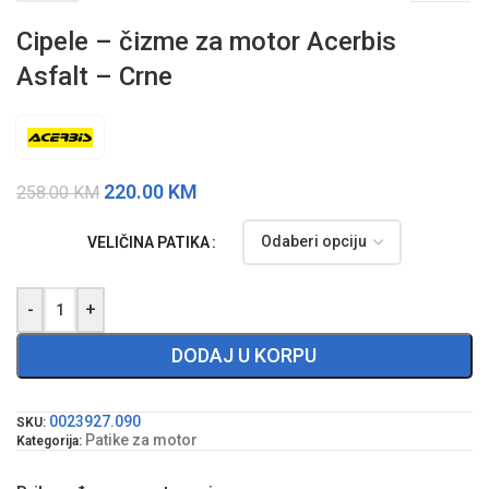
Cipele – čizme za motor Acerbis
Asfalt – Crne
220.00
KM
258.00
KM
VELIČINA PATIKA
-
+
DODAJ U KORPU
0023927.090
SKU:
Patike za motor
Kategorija: