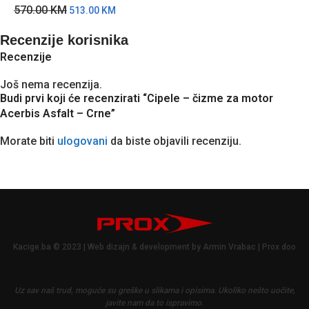
570.00
KM
513.00
KM
Recenzije korisnika
Recenzije
Još nema recenzija.
Budi prvi koji će recenzirati “Cipele – čizme za motor
Acerbis Asfalt – Crne”
Morate biti
ulogovani
da biste objavili recenziju.
Kacige.ba © 2023 | Web dizajn & development by Armin Vrabac | Prox doo
Uz sav naš trud, moguće su greške u slikama i opisima.
Ukoliko nešto uočite,
javite nam da to ispravimo.