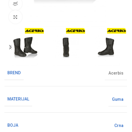
360° pregled proizvoda
Klikni da uvećaš sliku
BREND
Acerbis
MATERIJAL
Guma
BOJA
Crna