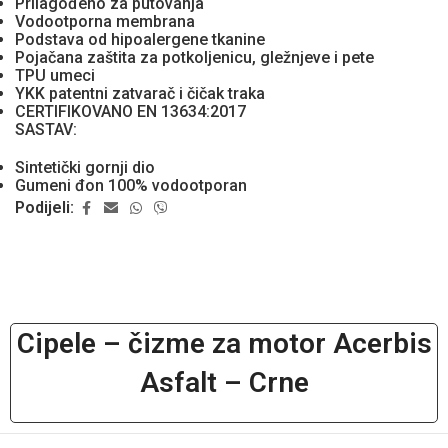
Prilagođeno za putovanja
Vodootporna membrana
Podstava od hipoalergene tkanine
Pojačana zaštita za potkoljenicu, gležnjeve i pete
TPU umeci
YKK patentni zatvarač i čičak traka
CERTIFIKOVANO EN 13634:2017
SASTAV:
Sintetički gornji dio
Gumeni đon 100% vodootporan
Podijeli:
Cipele – čizme za motor Acerbis
Asfalt – Crne