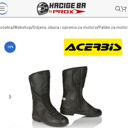
očetna
/
Webshop
/
Odjeća, obuća i oprema za motore
/
Patike za motor
-15%