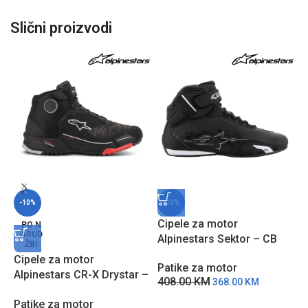
Slični proizvodi
-10%
-10%
Cipele za motor
C
PO N
ARUD
Alpinestars Sektor – CB
A
ŽBI
–
Cipele za motor
Patike za motor
P
Alpinestars CR-X Drystar –
408.00
KM
5
368.00
KM
CMC
Patike za motor