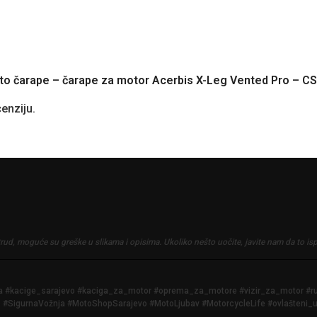
moto čarape – čarape za motor Acerbis X-Leg Vented Pro – CS
cenziju.
trud, moguće su greške u slikama i opisima.
Ukoliko nešto uočite, javite nam da to is
iga #kacige_sarajevo #kaciga_za_motor #oprema_za_motore #vizir_za_motor #
SigurnaVožnja #MotoShopSarajevo #MotoLjubav #MotorcycleLife #ovlašteni_u