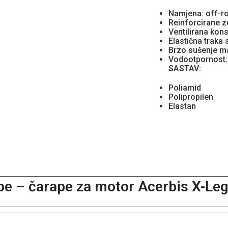
Namjena: off-r
Reinforcirane 
Ventilirana kons
Elastična traka 
Brzo sušenje ma
Vodootpornost:
SASTAV:
Poliamid
Polipropilen
Elastan
e – čarape za motor Acerbis X-Leg