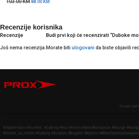
103.00
KM
88.00
KM
Recenzije korisnika
Recenzije
Budi prvi koji će recenzirati “Duboke 
Još nema recenzija.
Morate biti
ulogovani
da biste objavili re
Uz sav naš 
#Alpinestars #Acerbis #Caberg #Nox #motoodijela#kacige.ba #Kacige #kac
#čizme_za_motor #Caberg #Acerbis #Bogotto #Kymco #MotoOpremaSarajevo #