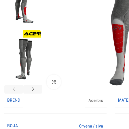
Klikni da uvećaš sliku
BREND
MATE
Acerbis
BOJA
Crvena / siva