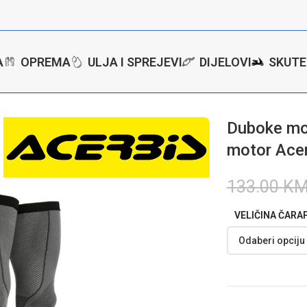
A
OPREMA
ULJA I SPREJEVI
DIJELOVI
SKUTE
e moto čarape – čarape za motor Acerbis X-Leg Vented Pro – CS
Duboke mo
motor Acer
133.00
K
VELIČINA ČARA