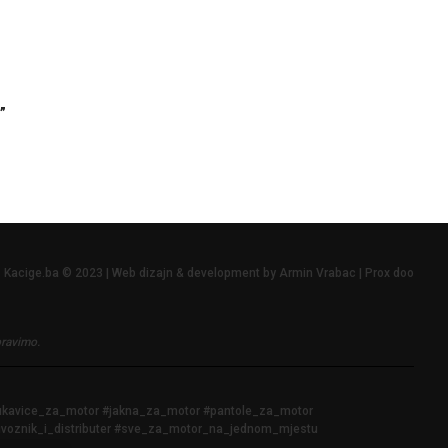
”
Kacige.ba © 2023 | Web dizajn & development by Armin Vrabac | Prox doo
pravimo.
rukavice_za_motor #jakna_za_motor #pantole_za_motor
voznik_i_distributer #sve_za_motor_na_jednom_mjestu