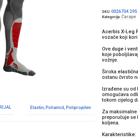
0026704.295
SKU:
Čarape
Kategorija:
Acerbis X-Leg 
vozače koji koris
Ove
duge i vent
koje poboljšava
vožnje.
Široka
elastičn
ostanu čvrsto n
Izrađene su od
omogućava odlič
tokom cijelog d
RIJAL
Elastin
,
Poliamid
,
Polipropilen
Za maksimalne p
preporučuje se 
koljena.
Karakteristike: