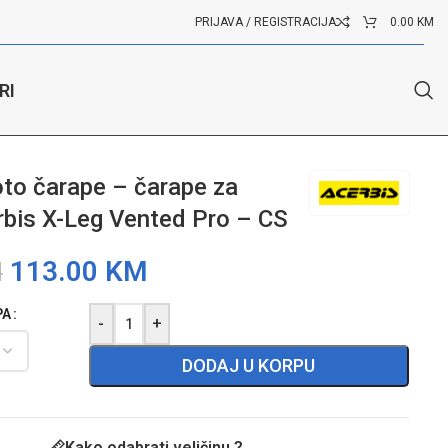
PRIJAVA / REGISTRACIJA
0.00
KM
RI
to čarape – čarape za
bis X-Leg Vented Pro – CS
113.00
KM
M
PA
-
+
DODAJ U KORPU
Kako odabrati veličinu ?