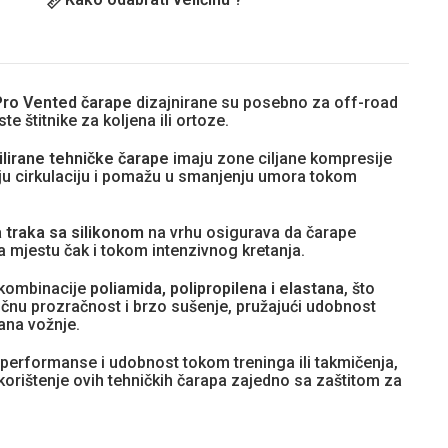
Pro Vented čarape
dizajnirane su posebno za off-road
te štitnike za koljena ili ortoze.
ilirane tehničke čarape
imaju zone ciljane kompresije
ju cirkulaciju i pomažu u smanjenju umora tokom
a traka sa silikonom
na vrhu osigurava da čarape
a mjestu čak i tokom intenzivnog kretanja.
 kombinacije
poliamida, polipropilena i elastana
, što
nu prozračnost i brzo sušenje, pružajući udobnost
ana vožnje.
erformanse i udobnost tokom treninga ili takmičenja,
korištenje ovih tehničkih čarapa zajedno sa zaštitom za