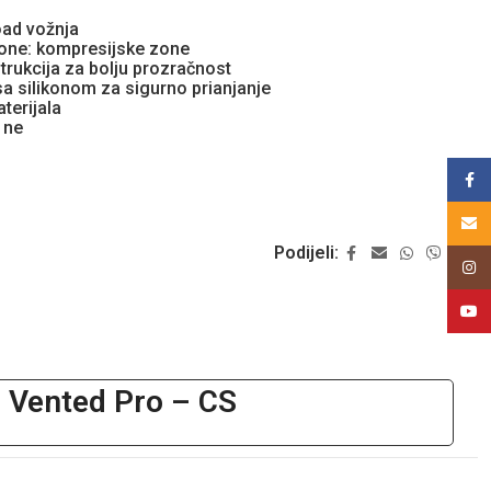
oad vožnja
zone: kompresijske zone
trukcija za bolju prozračnost
sa silikonom za sigurno prianjanje
terijala
 ne
Face
Email
Podijeli:
Insta
YouT
 Vented Pro – CS