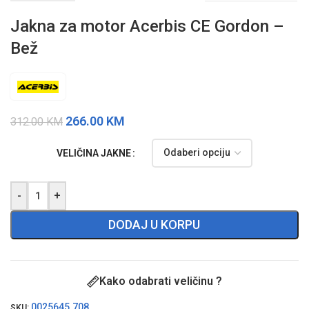
Jakna za motor Acerbis CE Gordon –
Bež
266.00
KM
312.00
KM
VELIČINA JAKNE
-
+
DODAJ U KORPU
Kako odabrati veličinu ?
0025645.708
SKU: