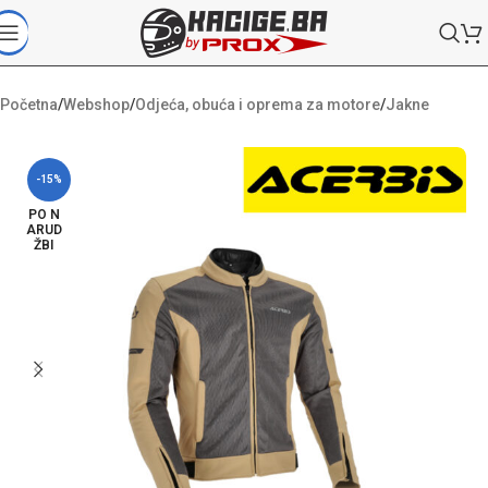
Početna
/
Webshop
/
Odjeća, obuća i oprema za motore
/
Jakne
-15%
PO N
ARUD
ŽBI