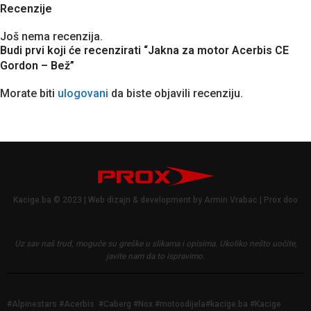
Recenzije
Još nema recenzija.
Budi prvi koji će recenzirati “Jakna za motor Acerbis CE
Gordon – Bež”
Morate biti
ulogovani
da biste objavili recenziju.
Kacige.ba © 2023 | Web dizajn & development by Armin Vrabac | Prox doo
Uz sav naš trud, moguće su greške u slikama i opisima.
Ukoliko nešto uočite,
javite nam da to ispravimo.
#Alpinestars #Acerbis #Caberg #Nox #motoodijela#kacige.ba #Kacige