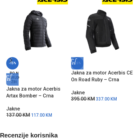
-15%
-15%
Jakna za motor Acerbis CE
J
PO N
ARUD
On Road Ruby – Crna
R
ŽBI
Jakna za motor Acerbis
Jakne
J
Artax Bomber – Crna
395.00
KM
2
337.00
KM
Jakne
137.00
KM
117.00
KM
Recenzije korisnika