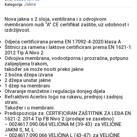
Jakne
Kategorija:
Nova jakna s 2 sloja, ventilirana i s odvojivom
membranom nudi “A” CE certifikat zaštite, uz udobnost i
izdržljivost.
Odjeća certificirana prema EN 17092-4-2020 klasa A
Štitnici za ramena i laktove certificirani prema EN 1621-1:
2012 Tip A Nivo 2
Odvojiva membrana, vodootporna i prozračna, potpuno
zalijepljena trakom,
također se može nositi preko jakne
2 bočna džepa izvana
2 džepa unutar jakne
1 džep na membrani
Otvaranje manžetne i regulacija donjeg dijela
Refraktivni Acerbis logo na rukavu, prednjoj i zadnjoj
strani.
Također i u membrani.
Predispozicija za: CERTIFICIRAN ZAŠTITNIK ZA LEĐA EN
1621-2: 2014 Tip FB Nivo 2 (prodaje se zasebno):
– 0024617.090.064 VELIČINA M (39-43): za VELIČINE
JAKNI S, M, L
– 0024617.090.066 VELIČINA L (43-47): za VELIČINE