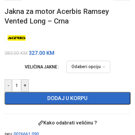
Jakna za motor Acerbis Ramsey
Vented Long – Crna
327.00
KM
383.00
KM
VELIČINA JAKNE
-
+
DODAJ U KORPU
Kako odabrati veličinu ?
0026661.090
SKU: