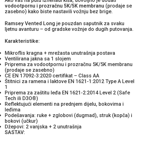
Ako vas na putu iznenadi kiša, dovoljno je dodati
vodootpornu i prozračnu 5K/5K membranu
(prodaje se
zasebno) kako biste nastavili vožnju bez brige.
Ramsey Vented Long
je pouzdan saputnik za svaku
ljetnu avanturu – od gradske vožnje do dugih putovanja.
Karakteristike:
Mikroflis kragna + mrežasta unutrašnja postava
Ventilirana jakna sa 1 slojem
Priprema za vodootpornu i prozračnu 5K/5K membranu
(prodaje se zasebno)
CE EN 17092-3:2020 certifikat – Class AA
Štitnici za ramena i laktove EN 1621-1:2012 Type A Level
1
Priprema za zaštitu leđa EN 1621-2:2014 Level 2 (Safe
Tech ili D3O®)
Reflektujući elementi na prednjem dijelu, bokovima i
leđima
Podešavanja: ruke + zglobovi (dugmad), struk (kopča) i
bokovi (učkur)
Džepovi: 2 vanjska + 2 unutrašnja
SASTAV: