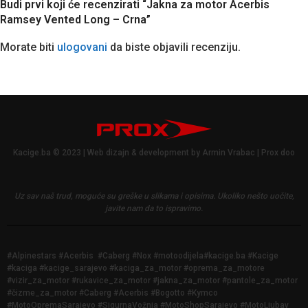
Budi prvi koji će recenzirati “Jakna za motor Acerbis
Ramsey Vented Long – Crna”
Morate biti
ulogovani
da biste objavili recenziju.
Kacige.ba © 2023 | Web dizajn & development by Armin Vrabac | Prox doo
Uz sav naš trud, moguće su greške u slikama i opisima.
Ukoliko nešto uočite,
javite nam da to ispravimo.
#Alpinestars #Acerbis #Caberg #Nox #motoodijela#kacige.ba #Kacige
#kaciga #kacige_sarajevo #kaciga_za_motor #oprema_za_motore
#vizir_za_motor #rukavice_za_motor #jakna_za_motor #pantole_za_motor
#čizme_za_motor #Caberg #Acerbis #Bogotto #Kymco
#MotoOpremaSarajevo #SigurnaVožnja #MotoShopSarajevo #MotoLjubav