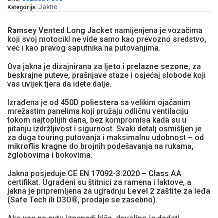
Jakne
Kategorija:
Ramsey Vented Long Jacket
namijenjena je vozačima
koji svoj motocikl ne vide samo kao prevozno sredstvo,
već i kao pravog saputnika na putovanjima.
Ova jakna je dizajnirana za
ljeto i prelazne sezone
, za
beskrajne puteve, prašnjave staze i osjećaj slobode koji
vas uvijek tjera da idete dalje.
Izrađena je od
450D poliestera
sa velikim ojačanim
mrežastim panelima koji pružaju odličnu ventilaciju
tokom najtoplijih dana, bez kompromisa kada su u
pitanju izdržljivost i sigurnost. Svaki detalj osmišljen je
za duga touring putovanja i maksimalnu udobnost – od
mikroflis kragne
do brojnih podešavanja na rukama,
zglobovima i bokovima.
Jakna posjeduje
CE EN 17092-3:2020 – Class AA
certifikat. Ugrađeni su štitnici za ramena i laktove, a
jakna je pripremljena za ugradnju
Level 2 zaštite za leđa
(Safe Tech ili D3O®, prodaje se zasebno).