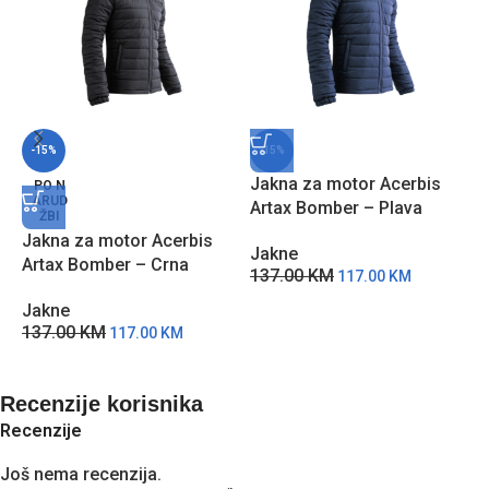
-15%
-15%
Jakna za motor Acerbis
PO N
ARUD
Artax Bomber – Plava
ŽBI
Jakna za motor Acerbis
J
Jakne
Artax Bomber – Crna
R
137.00
KM
117.00
KM
Jakne
J
137.00
KM
2
117.00
KM
Recenzije korisnika
Recenzije
Još nema recenzija.