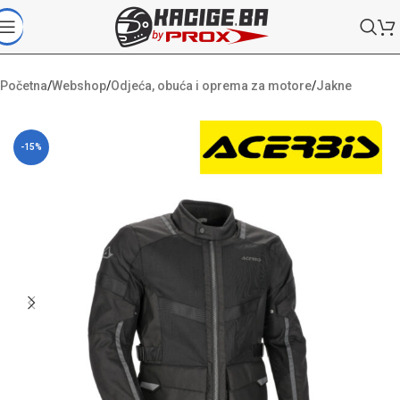
Početna
/
Webshop
/
Odjeća, obuća i oprema za motore
/
Jakne
-15%