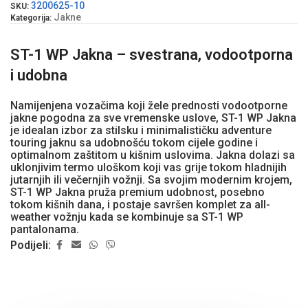
3200625-10
SKU:
Jakne
Kategorija:
ST-1 WP Jakna – svestrana, vodootporna
i udobna
Namijenjena vozačima koji žele prednosti vodootporne
jakne pogodna za sve vremenske uslove, ST-1 WP Jakna
je idealan izbor za stilsku i minimalističku adventure
touring jaknu sa udobnošću tokom cijele godine i
optimalnom zaštitom u kišnim uslovima. Jakna dolazi sa
uklonjivim termo uloškom koji vas grije tokom hladnijih
jutarnjih ili večernjih vožnji. Sa svojim modernim krojem,
ST-1 WP Jakna pruža premium udobnost, posebno
tokom kišnih dana, i postaje savršen komplet za all-
weather vožnju kada se kombinuje sa ST-1 WP
pantalonama.
Podijeli: