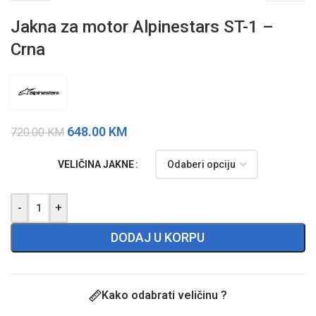
Jakna za motor Alpinestars ST-1 –
Crna
648.00
KM
720.00
KM
VELIČINA JAKNE
-
+
DODAJ U KORPU
Kako odabrati veličinu ?