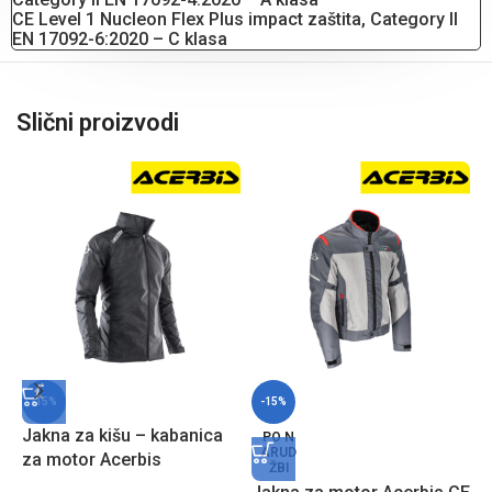
CE Level 1 Nucleon Flex Plus impact zaštita, Category II
EN 17092-6:2020 – C klasa
Slični proizvodi
-15%
-15%
Jakna za kišu – kabanica
J
PO N
ARUD
za motor Acerbis
R
ŽBI
Corporate – Crna