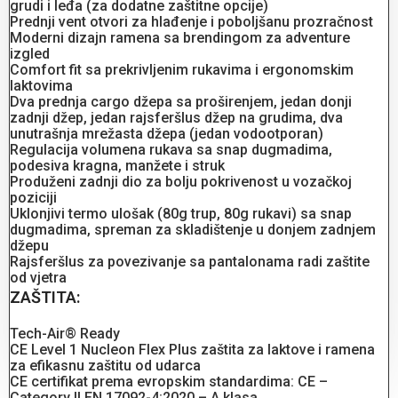
grudi i leđa (za dodatne zaštitne opcije)
Prednji vent otvori za hlađenje i poboljšanu prozračnost
Moderni dizajn ramena sa brendingom za adventure
izgled
Comfort fit sa prekrivljenim rukavima i ergonomskim
laktovima
Dva prednja cargo džepa sa proširenjem, jedan donji
zadnji džep, jedan rajsferšlus džep na grudima, dva
unutrašnja mrežasta džepa (jedan vodootporan)
Regulacija volumena rukava sa snap dugmadima,
podesiva kragna, manžete i struk
Produženi zadnji dio za bolju pokrivenost u vozačkoj
poziciji
Uklonjivi termo ulošak (80g trup, 80g rukavi) sa snap
dugmadima, spreman za skladištenje u donjem zadnjem
džepu
Rajsferšlus za povezivanje sa pantalonama radi zaštite
od vjetra
ZAŠTITA:
Tech-Air® Ready
CE Level 1 Nucleon Flex Plus zaštita za laktove i ramena
za efikasnu zaštitu od udarca
CE certifikat prema evropskim standardima: CE –
Category II EN 17092-4:2020 – A klasa