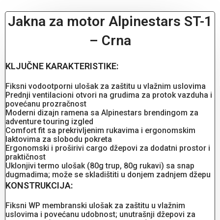
Jakna za motor Alpinestars ST-1
– Crna
KLJUČNE KARAKTERISTIKE:
Fiksni vodootporni ulošak za zaštitu u vlažnim uslovima
Prednji ventilacioni otvori na grudima za protok vazduha i
povećanu prozračnost
Moderni dizajn ramena sa Alpinestars brendingom za
adventure touring izgled
Comfort fit sa prekrivljenim rukavima i ergonomskim
laktovima za slobodu pokreta
Ergonomski i proširivi cargo džepovi za dodatni prostor i
praktičnost
Uklonjivi termo ulošak (80g trup, 80g rukavi) sa snap
dugmadima; može se skladištiti u donjem zadnjem džepu
KONSTRUKCIJA:
Fiksni WP membranski ulošak za zaštitu u vlažnim
uslovima i povećanu udobnost; unutrašnji džepovi za