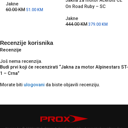
Jakna za motor Acerbis CE
J
Jakne
On Road Ruby – SC
2
60.00
KM
51.00
KM
Jakne
444.00
KM
379.00
KM
Recenzije korisnika
Recenzije
Još nema recenzija.
Budi prvi koji će recenzirati “Jakna za motor Alpinestars ST-
1 – Crna”
Morate biti
ulogovani
da biste objavili recenziju.