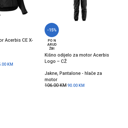
-15%
-30
r Acerbis CE X-
PO N
PO 
ARUD
ARU
ŽBI
ŽBI
Kišno odijelo za motor Acerbis
Kišn
Logo – CŽ
Rain
5.00
KM
Jakne
,
Pantalone - hlače za
Jak
motor
mot
106.00
KM
249
90.00
KM