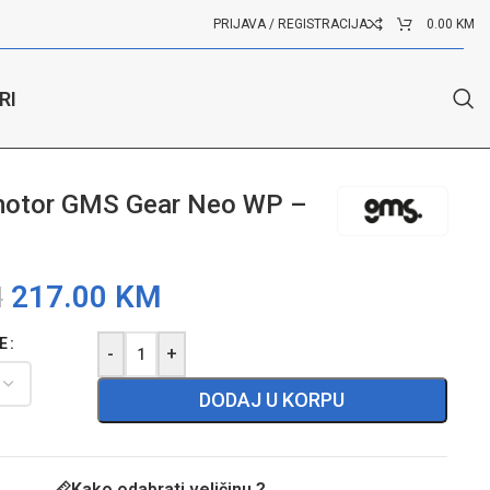
PRIJAVA / REGISTRACIJA
0.00
KM
RI
motor GMS Gear Neo WP –
217.00
KM
M
E
-
+
DODAJ U KORPU
Kako odabrati veličinu ?