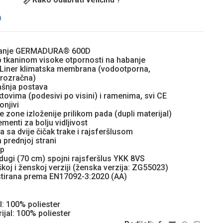
0
banje GERMADURA® 600D
 tkaninom visoke otpornosti na habanje
iner klimatska membrana (vodootporna,
prozračna)
ašnja postava
ktovima (podesivi po visini) i ramenima, svi CE
lonjivi
 zone izloženije prilikom pada (dupli materijal)
ementi za bolju vidljivost
 sa dvije čičak trake i rajsferšlusom
 prednjoj strani
ep
 dugi (70 cm) spojni rajsferšlus YKK 8VS
oj i ženskoj verziji (ženska verzija: ZG55023)
stirana prema EN17092-3:2020 (AA)
l: 100% poliester
ijal: 100% poliester