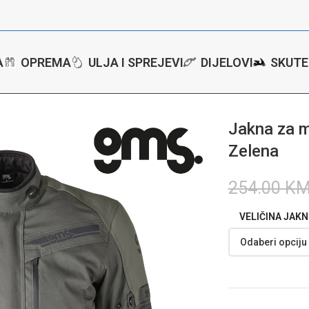
A
OPREMA
ULJA I SPREJEVI
DIJELOVI
SKUTE
za motor GMS Gear Neo WP – Zelena
Jakna za 
Zelena
254.00
K
VELIČINA JAKN