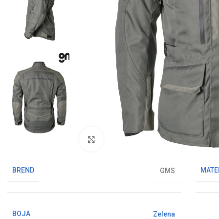
Klikni da uvećaš sliku
BREND
MATE
GMS
BOJA
Zelena