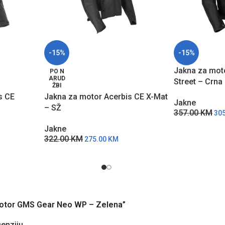
-15%
-15%
Jakna za moto
PO N
ARUD
Street – Crna
ŽBI
s CE
Jakna za motor Acerbis CE X-Mat
Jakne
– SŽ
357.00
KM
30
Jakne
322.00
KM
275.00
KM
a motor GMS Gear Neo WP – Zelena”
cenziju.