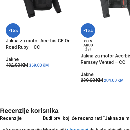
-15%
-15%
Jakna za motor Acerbis CE On
PO N
ARUD
Road Ruby – CC
ŽBI
Jakna za motor Acerbi
Jakne
Ramsey Vented – CC
432.00
KM
369.00
KM
Jakne
239.00
KM
204.00
KM
Recenzije korisnika
Recenzije
Budi prvi koji će recenzirati “Jakna z
Još nema recenzija.
Morate biti
ulogovani
da biste objavili re