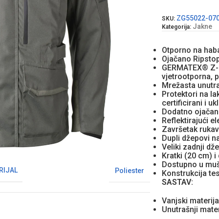
ZG55022-07
SKU:
Jakne
Kategorija:
Otporno na ha
Ojačano Ripstop
GERMATEX® Z-L
vjetrootporna, 
Mrežasta unutr
Protektori na la
certificirani i uk
Dodatno ojačane
Reflektirajući el
Završetak rukava
Dupli džepovi na
Veliki zadnji dž
Kratki (20 cm) i
Dostupno u mušk
RIJAL
Poliester
Konstrukcija te
SASTAV:
Vanjski materija
Unutrašnji mater