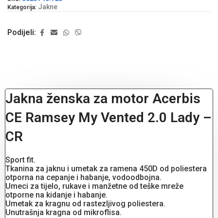
Jakne
Kategorija:
Podijeli:
Jakna ženska za motor Acerbis
CE Ramsey My Vented 2.0 Lady –
CR
Sport fit.
Tkanina za jaknu i umetak za ramena 450D od poliestera
otporna na cepanje i habanje, vodoodbojna.
Umeci za tijelo, rukave i manžetne od teške mreže
otporne na kidanje i habanje.
Umetak za kragnu od rastezljivog poliestera.
Unutrašnja kragna od mikroflisa.