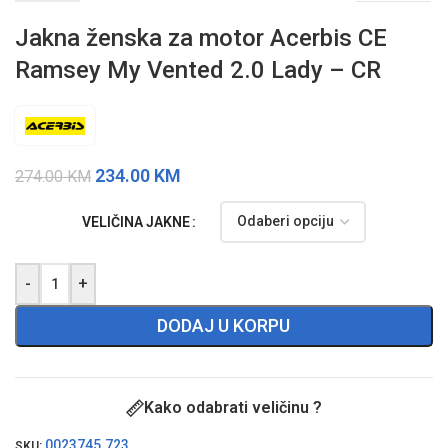
Jakna ženska za motor Acerbis CE
Ramsey My Vented 2.0 Lady – CR
234.00
KM
274.00
KM
VELIČINA JAKNE
-
+
DODAJ U KORPU
Kako odabrati veličinu ?
0023745.723
SKU: