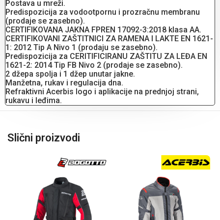
Postava u mreži.
Predispozicija za vodootpornu i prozračnu membranu
(prodaje se zasebno).
CERTIFIKOVANA JAKNA FPREN 17092-3:2018 klasa AA.
CERTIFIKOVANI ZAŠTITNICI ZA RAMENA I LAKTE EN 1621-
1: 2012 Tip A Nivo 1 (prodaju se zasebno).
Predispozicija za CERITIFICIRANU ZAŠTITU ZA LEĐA EN
1621-2: 2014 Tip FB Nivo 2 (prodaje se zasebno).
2 džepa spolja i 1 džep unutar jakne.
Manžetna, rukav i regulacija dna.
Refraktivni Acerbis logo i aplikacije na prednjoj strani,
rukavu i leđima.
Slični proizvodi