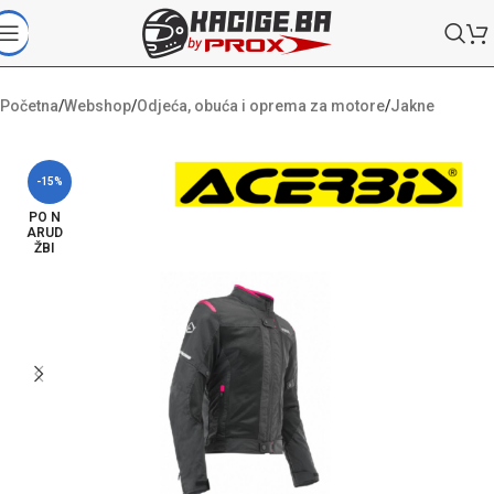
Početna
/
Webshop
/
Odjeća, obuća i oprema za motore
/
Jakne
-15%
PO N
ARUD
ŽBI