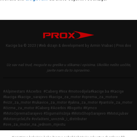
Kacige.ba © 2023 | Web dizajn & development by Armin Vrabac | Prox doo
Uz sav naš trud, moguće su greške u slikama i opisima.
Ukoliko nešto uočite,
javite nam da to ispravimo.
#Alpinestars #Acerbis #Caberg #Nox #motoodijela#kacige.ba #Kacige
#kaciga #kacige_sarajevo #kaciga_za_motor #oprema_za_motore
#vizir_za_motor #rukavice_za_motor #jakna_za_motor #pantole_za_motor
#čizme_za_motor #Caberg #Acerbis #Bogotto #Kymco
#MotoOpremaSarajevo #SigurnaVožnja #MotoShopSarajevo #MotoLjubav
#MotorcycleLife #ovlašteni_uvoznik_i_distributer
#sve_za_motor_na_jednom_mjestu