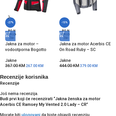
-27%
-15%
PO N
PO N
ARUD
ARUD
ŽBI
ŽBI
Jakna za motor –
Jakna za motor Acerbis CE
J
vodootporna Bogotto
On Road Ruby – SC
R
Tampar Tour – CC
Jakne
J
Jakne
444.00
KM
2
367.00
KM
379.00
KM
267.00
KM
Recenzije korisnika
Recenzije
Još nema recenzija.
Budi prvi koji će recenzirati “Jakna ženska za motor
Acerbis CE Ramsey My Vented 2.0 Lady – CR”
Morate biti
ulogovani
da biste objavili recenziju.