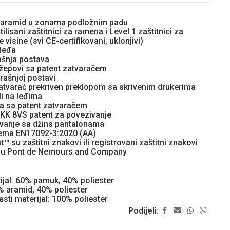
 aramid u zonama podložnim padu
tilisani zaštitnici za ramena i Level 1 zaštitnici za
 visine (svi CE-certifikovani, uklonjivi)
 leđa
ašnja postava
džepovi sa patent zatvaračem
rašnjoj postavi
zatvarač prekriven preklopom sa skrivenim drukerima
li na leđima
a sa patent zatvaračem
YKK 8VS patent za povezivanje
ivanje sa džins pantalonama
rema EN17092-3:2020 (AA)
™ su zaštitni znakovi ili registrovani zaštitni znakovi
. du Pont de Nemours and Company
rijal: 60% pamuk, 40% poliester
0% aramid, 40% poliester
sti materijal: 100% poliester
Podijeli: