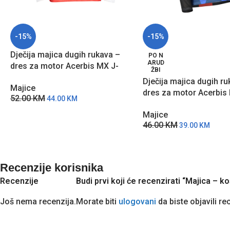
-15%
-15%
Dječija majica dugih rukava –
PO N
ARUD
dres za motor Acerbis MX J-
ŽBI
Windy Five – CB
Dječija majica dugih ru
Majice
dres za motor Acerbis
52.00
KM
44.00
KM
Windy One – PC
Majice
46.00
KM
39.00
KM
Recenzije korisnika
Recenzije
Budi prvi koji će recenzirati “Majica –
Još nema recenzija.
Morate biti
ulogovani
da biste objavili re