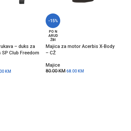
-15%
-15
PO N
PO 
ARUD
ARU
ŽBI
ŽBI
rukava – duks za
Majica za motor Acerbis X-Body
Maji
s SP Club Freedom
– CŽ
Acer
2 – 
Majice
Maji
80.00
KM
380
68.00
KM
.00
KM