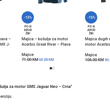
-15%
-15%
PO N
PO N
ARUD
ARUD
ŽBI
ŽBI
kava –
Majica – košulja za motor
Majica dugih 
 MX J-
Acerbis Great River – Plava
motor Acerbi
– Siva
Majice
Majice
71.00
KM
106.00
KM
60.00
KM
90
 košulja za motor GMS Jaguar Neo – Crna”
cenziju.