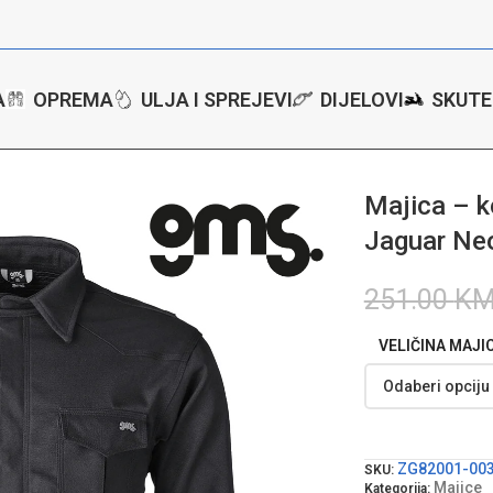
A
OPREMA
ULJA I SPREJEVI
DIJELOVI
SKUTE
 – košulja za motor GMS Jaguar Neo – Crna
Majica – k
Jaguar Ne
251.00
K
VELIČINA MAJI
ZG82001-00
SKU:
Majice
Kategorija: