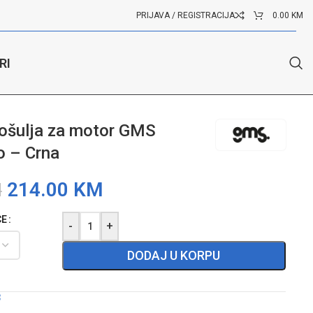
PRIJAVA / REGISTRACIJA
0.00
KM
RI
ošulja za motor GMS
o – Crna
214.00
KM
M
CE
-
+
DODAJ U KORPU
3