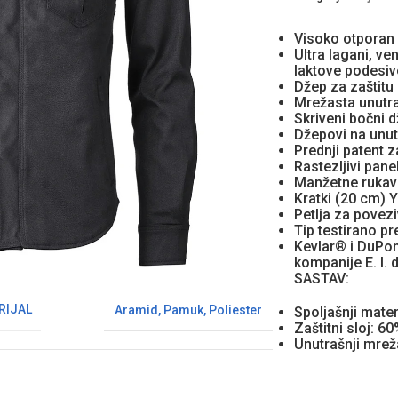
Visoko otporan
Ultra lagani, ven
laktove podesive
Džep za zaštitu
Mrežasta unutr
Skriveni bočni 
Džepovi na unut
Prednji patent 
Rastezljivi pane
Manžetne rukav
Kratki (20 cm) 
Petlja za povez
Tip testirano p
Kevlar® i DuPont
kompanije E. I
SASTAV:
RIJAL
Aramid
,
Pamuk
,
Poliester
Spoljašnji mate
Zaštitni sloj: 6
Unutrašnji mreža