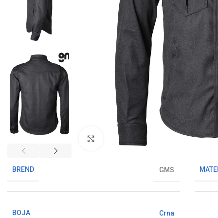
Klikni da uvećaš sliku
BREND
MATE
GMS
BOJA
Crna