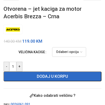
Otvorena – jet kaciga za motor
Acerbis Brezza – Crna
119.00
KM
140.00
KM
VELIČINA KACIGE
-
+
DODAJ U KORPU
Kako odabrati veličinu ?
0026061.091
SKU: