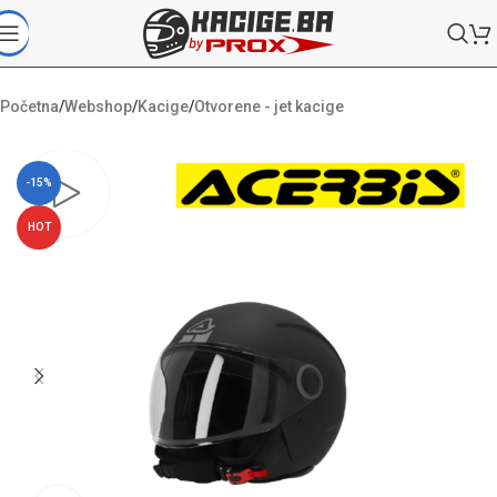
Početna
/
Webshop
/
Kacige
/
Otvorene - jet kacige
-15%
HOT