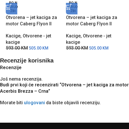
PO N
PO N
ARUD
ARUD
ŽBI
ŽBI
Otvorena – jet kaciga za
Otvorena – jet kaciga za
O
motor Caberg Flyon II
motor Caberg Flyon II
m
Boss- CSLJ
Boss- SCC
C
Kacige
,
Otvorene - jet
Kacige
,
Otvorene - jet
K
kacige
kacige
k
593.00
KM
593.00
KM
7
505.00
KM
505.00
KM
Recenzije korisnika
Recenzije
Još nema recenzija.
Budi prvi koji će recenzirati “Otvorena – jet kaciga za motor
Acerbis Brezza – Crna”
Morate biti
ulogovani
da biste objavili recenziju.