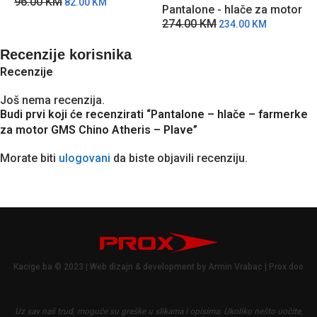
96.00
KM
82.00
KM
Pantalone - hlače za motor
274.00
KM
234.00
KM
Recenzije korisnika
Recenzije
Još nema recenzija.
Budi prvi koji će recenzirati “Pantalone – hlače – farmerke
za motor GMS Chino Atheris – Plave”
Morate biti
ulogovani
da biste objavili recenziju.
Kacige.ba © 2023 | Web dizajn & development by Armin Vrabac | Prox doo
Uz sav naš trud, moguće su greške u slikama i opisima.
Ukoliko nešto uočite,