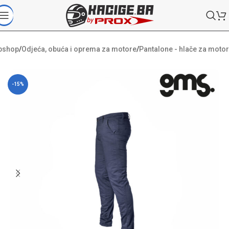
bshop
/
Odjeća, obuća i oprema za motore
/
Pantalone - hlače za motor
-15%