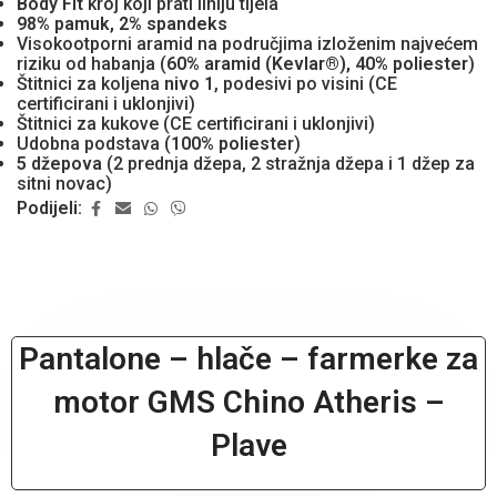
Body Fit
kroj koji prati liniju tijela
98% pamuk, 2% spandeks
Visokootporni aramid na područjima izloženim najvećem
riziku od habanja (
60% aramid (Kevlar®), 40% poliester
)
Štitnici za koljena
nivo 1
, podesivi po visini (CE
certificirani i uklonjivi)
Štitnici za kukove (CE certificirani i uklonjivi)
Udobna podstava (
100% poliester
)
5 džepova
(2 prednja džepa, 2 stražnja džepa i 1 džep za
sitni novac)
Podijeli:
Pantalone – hlače – farmerke za
motor GMS Chino Atheris –
Plave