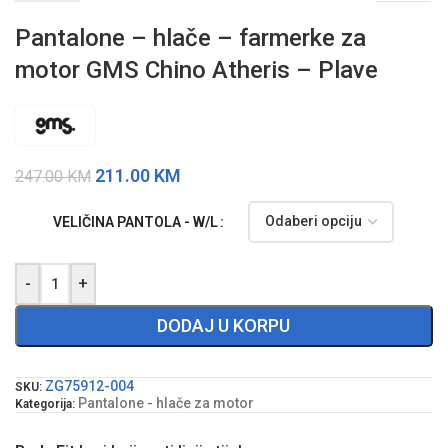
Pantalone – hlače – farmerke za
motor GMS Chino Atheris – Plave
211.00
KM
247.00
KM
VELIČINA PANTOLA - W/L
-
+
DODAJ U KORPU
ZG75912-004
SKU:
Pantalone - hlače za motor
Kategorija: