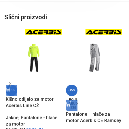
Slični proizvodi
-15%
-15%
Kišno odijelo za motor
P
PO N
ARUD
Acerbis Line CŽ
m
ŽBI
C
Pantalone – hlače za
Jakne
,
Pantalone - hlače
P
motor Acerbis CE Ramsey
4
za motor
Vented – Sive