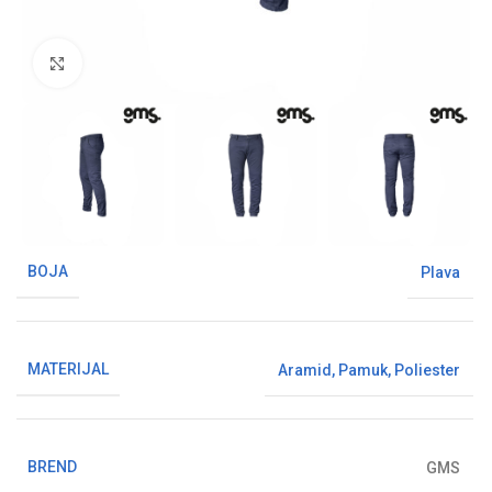
Klikni da uvećaš sliku
BOJA
Plava
MATERIJAL
Aramid
,
Pamuk
,
Poliester
BREND
GMS