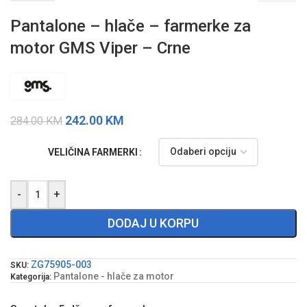
Pantalone – hlače – farmerke za
motor GMS Viper – Crne
242.00
KM
284.00
KM
VELIČINA FARMERKI
-
+
DODAJ U KORPU
ZG75905-003
SKU:
Pantalone - hlače za motor
Kategorija: