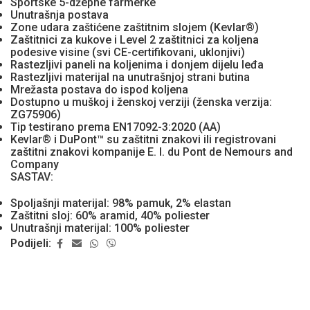
Sportske 5-džepne farmerke
Unutrašnja postava
Zone udara zaštićene zaštitnim slojem (Kevlar®)
Zaštitnici za kukove i Level 2 zaštitnici za koljena
podesive visine (svi CE-certifikovani, uklonjivi)
Rastezljivi paneli na koljenima i donjem dijelu leđa
Rastezljivi materijal na unutrašnjoj strani butina
Mrežasta postava do ispod koljena
Dostupno u muškoj i ženskoj verziji (ženska verzija:
ZG75906)
Tip testirano prema EN17092-3:2020 (AA)
Kevlar® i DuPont™ su zaštitni znakovi ili registrovani
zaštitni znakovi kompanije E. I. du Pont de Nemours and
Company
SASTAV:
Spoljašnji materijal: 98% pamuk, 2% elastan
Zaštitni sloj: 60% aramid, 40% poliester
Unutrašnji materijal: 100% poliester
Podijeli: