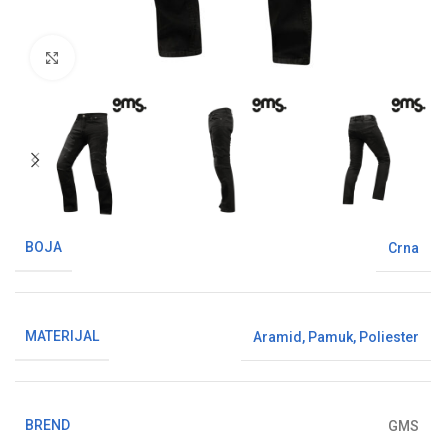
Klikni da uvećaš sliku
BOJA
Crna
MATERIJAL
Aramid
,
Pamuk
,
Poliester
BREND
GMS