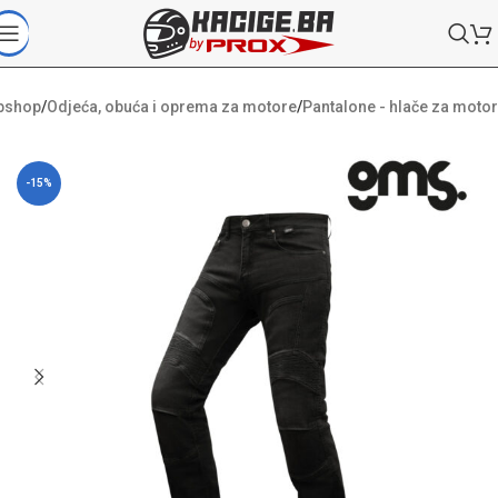
bshop
/
Odjeća, obuća i oprema za motore
/
Pantalone - hlače za motor
-15%