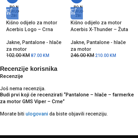
P
PO N
PO N
ARUD
ARUD
m
ŽBI
ŽBI
L
Kišno odijelo za motor
Kišno odijelo za motor
P
Acerbis Logo – Crna
Acerbis X-Thunder – Žuta
3
Jakne
,
Pantalone - hlače
Jakne
,
Pantalone - hlače
za motor
za motor
102.00
KM
246.00
KM
87.00
KM
210.00
KM
Recenzije korisnika
Recenzije
Još nema recenzija.
Budi prvi koji će recenzirati “Pantalone – hlače – farmerke
za motor GMS Viper – Crne”
Morate biti
ulogovani
da biste objavili recenziju.