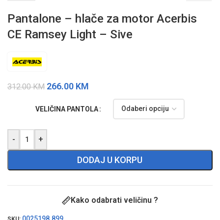
Pantalone – hlače za motor Acerbis
CE Ramsey Light – Sive
266.00
KM
312.00
KM
VELIČINA PANTOLA
-
+
DODAJ U KORPU
Kako odabrati veličinu ?
0025198.899
SKU: