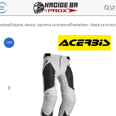
bshop
/
Odjeća, obuća i oprema za motore
/
Pantalone - hlače za motor
-15%