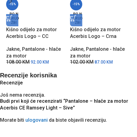
-15%
-15%
PO N
PO N
ARUD
ARUD
ŽBI
ŽBI
Kišno odijelo za motor
Kišno odijelo za motor
K
Acerbis Logo – CC
Acerbis Logo – Crna
B
Jakne
,
Pantalone - hlače
Jakne
,
Pantalone - hlače
J
za motor
za motor
z
108.00
KM
102.00
KM
2
92.00
KM
87.00
KM
Recenzije korisnika
Recenzije
Još nema recenzija.
Budi prvi koji će recenzirati “Pantalone – hlače za motor
Acerbis CE Ramsey Light – Sive”
Morate biti
ulogovani
da biste objavili recenziju.