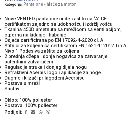
Pantalone - hlače za motor
Kategorija:
Nove VENTED pantalone nude zaštitu sa “A” CE
certifikatom zajedno sa udobnošću i izdržljivošću
Tkanina 450D umetnuta sa mrežicom sa ventilacijom,
otporna na kidanje i habanje
Odjeća certificirana po EN 17092-4-2020 cl. A
Štitnici za koljena sa certifikatom EN 1621-1: 2012 Tip A
Nivo 1 Podesiva zaštita za koljena
2 prednja džepa i donja nogavica za zatvaranje
patentnim zatvaračem
Regulacija struka i donjeg dijela nogu
Refraktivni Acerbis logo i aplikacije za noge
Dugme i klizači prilagođeni Acerbisu
Postava u mreži
Sastav:
Oklop: 100% poliester
Postava: 100% poliester
Podijeli: