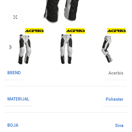
Klikni da uvećaš sliku
BREND
Acerbis
MATERIJAL
Poliester
BOJA
Siva