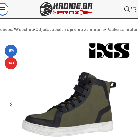
očetna
/
Webshop
/
Odjeća, obuća i oprema za motore
/
Patike za motor
-15%
HOT