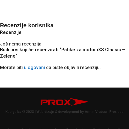
P
2
Recenzije korisnika
Recenzije
Još nema recenzija.
Budi prvi koji će recenzirati “Patike za motor iXS Classic –
Zelene”
Morate biti
ulogovani
da biste objavili recenziju.
Kacige.ba © 2023 | Web dizajn & development by Armin Vrabac | Prox doo