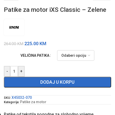
Patike za motor iXS Classic – Zelene
225.00
KM
264.00
KM
VELIČINA PATIKA
-
+
DODAJ U KORPU
X45032-070
SKU:
Patike za motor
Kategorija:
Patike od tekstila pogodne za slobodno vrijeme