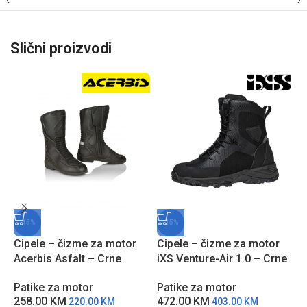
Slični proizvodi
-15%
-15%
Cipele – čizme za motor
Cipele – čizme za motor
Acerbis Asfalt – Crne
iXS Venture-Air 1.0 – Crne
C
B
Patike za motor
Patike za motor
258.00
KM
472.00
KM
220.00
KM
403.00
KM