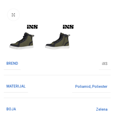
Klikni da uvećaš sliku
BREND
iXS
MATERIJAL
Poliamid
,
Poliester
BOJA
Zelena