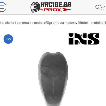
ća, obuća i oprema za motore
/
Oprema za motore
/
Štitnici - protektori
-15%