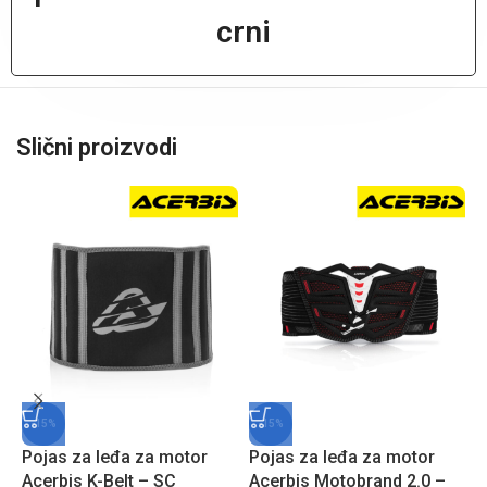
crni
Slični proizvodi
-15%
-15%
Pojas za leđa za motor
Pojas za leđa za motor
Š
Acerbis K-Belt – SC
Acerbis Motobrand 2.0 –
m