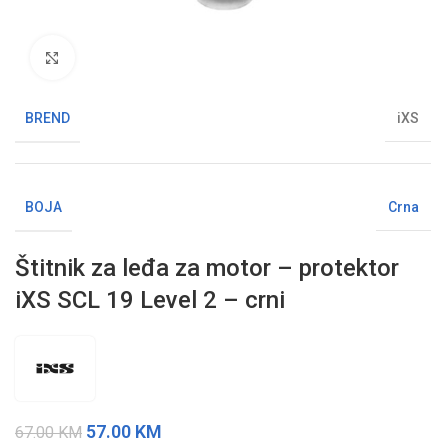
Klikni da uvećaš sliku
BREND
iXS
BOJA
Crna
Štitnik za leđa za motor – protektor
iXS SCL 19 Level 2 – crni
57.00
KM
67.00
KM