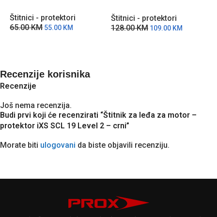
Crna
A
Štitnici - protektori
Štitnici - protektori
Š
65.00
KM
128.00
KM
4
55.00
KM
109.00
KM
Recenzije korisnika
Recenzije
Još nema recenzija.
Budi prvi koji će recenzirati “Štitnik za leđa za motor –
protektor iXS SCL 19 Level 2 – crni”
Morate biti
ulogovani
da biste objavili recenziju.