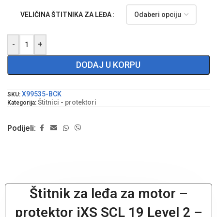
VELIČINA ŠTITNIKA ZA LEĐA
-
+
DODAJ U KORPU
X99535-BCK
SKU:
Štitnici - protektori
Kategorija:
Podijeli:
Štitnik za leđa za motor –
protektor iXS SCL 19 Level 2 –