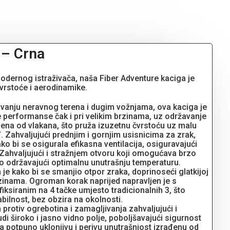
 – Crna
odernog istraživača, naša Fiber Adventure kaciga je
vrstoće i aerodinamike.
davanju neravnog terena i dugim vožnjama, ova kaciga je
e performanse čak i pri velikim brzinama, uz održavanje
ljena od vlakana, što pruža izuzetnu čvrstoću uz malu
”. Zahvaljujući prednjim i gornjim usisnicima za zrak,
o bi se osigurala efikasna ventilacija, osiguravajući
 Zahvaljujući i stražnjem otvoru koji omogućava brzo
o održavajući optimalnu unutrašnju temperaturu.
 je kako bi se smanjio otpor zraka, doprinoseći glatkijoj
m brzinama. Ogroman korak naprijed napravljen je s
iksiranim na 4 tačke umjesto tradicionalnih 3, što
bilnost, bez obzira na okolnosti.
protiv ogrebotina i zamagljivanja zahvaljujući i
 široko i jasno vidno polje, poboljšavajući sigurnost
ma potpuno uklonjivu i perivu unutrašnjost izrađenu od