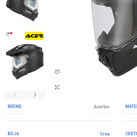
360° pregled proizvoda
Klikni da uvećaš sliku
BREND
MATE
Acerbis
BOJA
CERTI
Crna