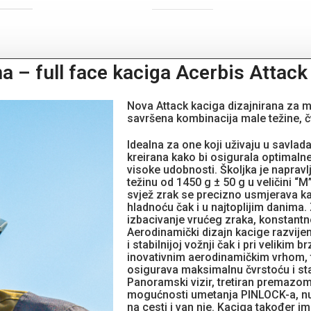
a – full face kaciga Acerbis Attack
Nova Attack kaciga dizajnirana za m
savršena kombinacija male težine, č
Idealna za one koji uživaju u savla
kreirana kako bi osigurala optimaln
visoke udobnosti. Školjka je naprav
težinu od 1450 g ± 50 g u veličini “M
svjež zrak se precizno usmjerava kak
hladnoću čak i u najtoplijim danima.
izbacivanje vrućeg zraka, konstantn
Aerodinamički dizajn kacige razvijen
i stabilnijoj vožnji čak i pri veliki
inovativnim aerodinamičkim vrhom, f
osigurava maksimalnu čvrstoću i sta
Panoramski vizir, tretiran premazom 
mogućnosti umetanja PINLOCK-a, nudi
na cesti i van nje. Kaciga također i