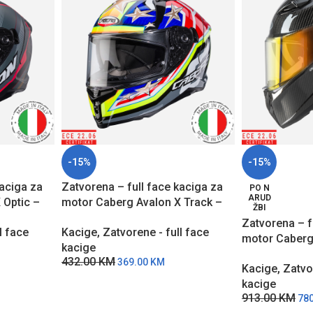
-15%
-15%
kaciga za
Zatvorena – full face kaciga za
PO N
ARUD
 Optic –
motor Caberg Avalon X Track –
ŽBI
CŽCP
Zatvorena – f
l face
Kacige
,
Zatvorene - full face
motor Caberg 
kacige
Carbon
432.00
KM
369.00
KM
Kacige
,
Zatvo
kacige
913.00
KM
78