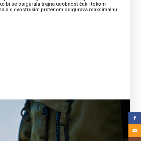
ko bi se osigurala trajna udobnost čak i tokom
varanja s dvostrukim prstenom osigurava maksimalnu
Face
Email