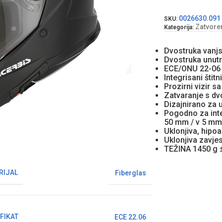
0026630.091
SKU:
Zatvoren
Kategorija:
Dvostruka vanjs
Dvostruka unutr
ECE/ONU 22-0
Integrisani štit
Prozirni vizir 
Zatvaranje s d
Dizajnirano za
Pogodno za inte
50 mm / v 5 mm
Uklonjiva, hipoa
Uklonjiva zavje
TEŽINA 1450 g ± 
RIJAL
Fiberglas
FIKAT
ECE 22.06