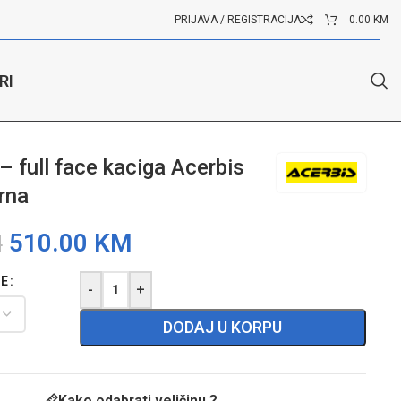
PRIJAVA / REGISTRACIJA
0.00
KM
RI
– full face kaciga Acerbis
rna
510.00
KM
M
GE
-
+
DODAJ U KORPU
Kako odabrati veličinu ?