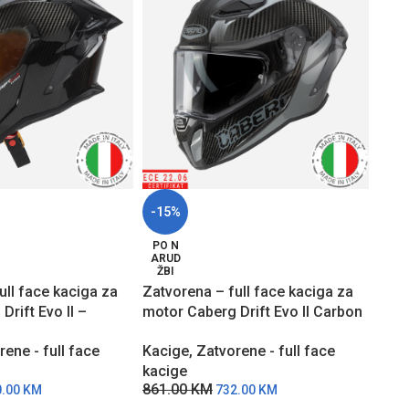
-15%
-15
PO N
PO 
ARUD
ARU
ŽBI
ŽBI
ull face kaciga za
Zatvorena – full face kaciga za
Zatv
Drift Evo II –
motor Caberg Drift Evo II Carbon
moto
NOVA – Siva
– S
rene - full face
Kacige
,
Zatvorene - full face
Kaci
kacige
kaci
861.00
KM
702
0.00
KM
732.00
KM