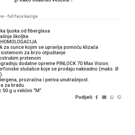
e - full face kacige
ka ljuska od fiberglasa
ašnja školjka
6 HOMOLOGACIJA
nik za sunce kojim se upravlja pomoću klizača
sa sistemom za brzo otpuštanje
vostrukim prstenom
 ugradnju dodatne opreme PINLOCK 70 Max Vision.
rfonske slušalice koje se prodaju naknadno (maks. Ø
).
lergena, prozračna i periva unutrašnjost.
sa za bradu.
50 g u veličini “M”
Podijeli: