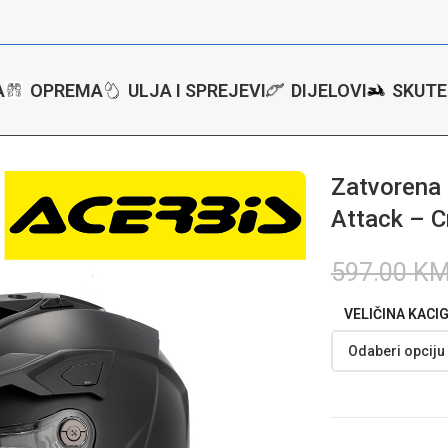
A
OPREMA
ULJA I SPREJEVI
DIJELOVI
SKUTE
ull face kaciga Acerbis Attack – Crna
Zatvorena 
Attack – C
597.00
K
VELIČINA KACI