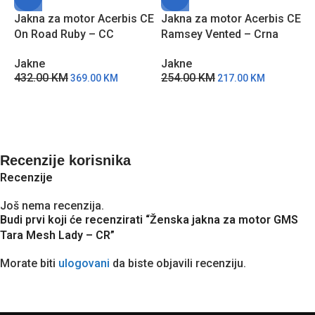
Jakna za motor Acerbis CE
Jakna za motor Acerbis CE
J
On Road Ruby – CC
Ramsey Vented – Crna
U
Jakne
Jakne
J
432.00
KM
254.00
KM
3
369.00
KM
217.00
KM
Recenzije korisnika
Recenzije
Još nema recenzija.
Budi prvi koji će recenzirati “Ženska jakna za motor GMS
Tara Mesh Lady – CR”
Morate biti
ulogovani
da biste objavili recenziju.