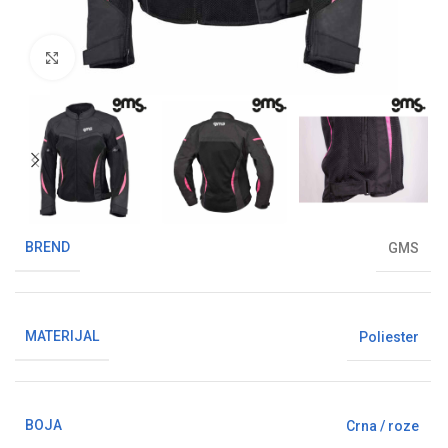
Klikni da uvećaš sliku
BREND
GMS
MATERIJAL
Poliester
BOJA
Crna / roze