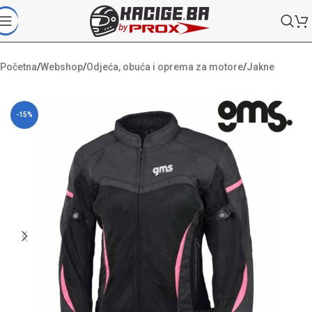
Početna
/
Webshop
/
Odjeća, obuća i oprema za motore
/
Jakne
-15%