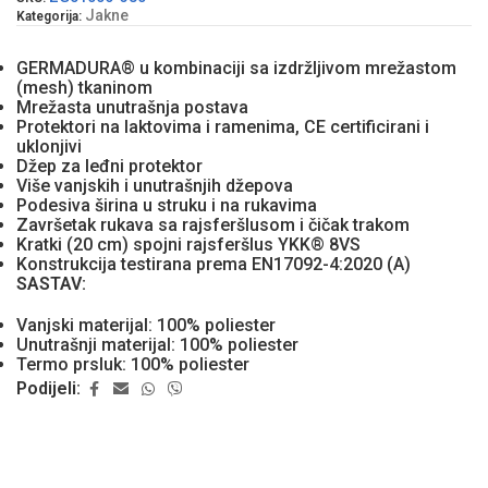
Jakne
Kategorija:
GERMADURA® u kombinaciji sa izdržljivom mrežastom
(mesh) tkaninom
Mrežasta unutrašnja postava
Protektori na laktovima i ramenima, CE certificirani i
uklonjivi
Džep za leđni protektor
Više vanjskih i unutrašnjih džepova
Podesiva širina u struku i na rukavima
Završetak rukava sa rajsferšlusom i čičak trakom
Kratki (20 cm) spojni rajsferšlus YKK® 8VS
Konstrukcija testirana prema EN17092-4:2020 (A)
SASTAV:
Vanjski materijal: 100% poliester
Unutrašnji materijal: 100% poliester
Termo prsluk: 100% poliester
Podijeli: