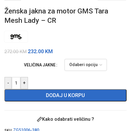
Ženska jakna za motor GMS Tara
Mesh Lady – CR
232.00
KM
272.00
KM
VELIČINA JAKNE
-
+
DODAJ U KORPU
Kako odabrati veličinu ?
ZG51006-380
SKU: