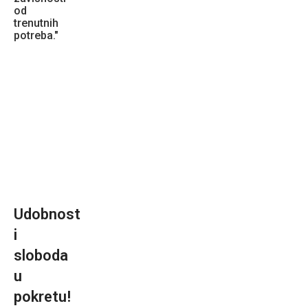
od
trenutnih
potreba."
Udobnost
i
sloboda
u
pokretu!