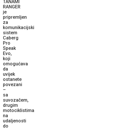
TANAMI
RANGER
je
pripremljen
za
komunikacijski
sistem
Caberg
Pro
Speak
Evo,
koji
omogućava
da
uvijek
ostanete
povezani
–
sa
suvozačem,
drugim
motociklistima
na
udaljenosti
do