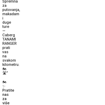
Spremna
za
putovanja,
makadam
i
duge
ture
—
Caberg
TANAMI
RANGER
prati
vas
na
svakom
kilometru.
🏍️
🛣️”
🏍️
✨
Pratite
nas
za
više