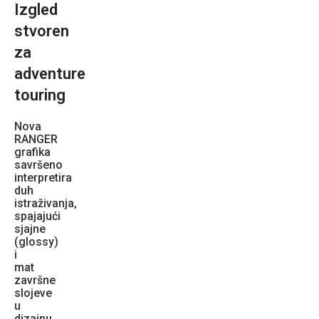
Izgled
stvoren
za
adventure
touring
Nova
RANGER
grafika
savršeno
interpretira
duh
istraživanja,
spajajući
sjajne
(glossy)
i
mat
završne
slojeve
u
dizajnu