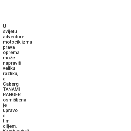
U
svijetu
adventure
motociklizma
prava
oprema
može
napraviti
veliku
razliku,
a
Caberg
TANAMI
RANGER
osmišljena
je
upravo
s
tim
ciljem.