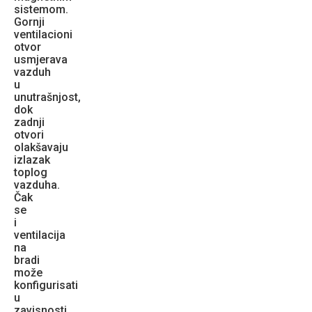
sistemom.
Gornji
ventilacioni
otvor
usmjerava
vazduh
u
unutrašnjost,
dok
zadnji
otvori
olakšavaju
izlazak
toplog
vazduha.
Čak
se
i
ventilacija
na
bradi
može
konfigurisati
u
zavisnosti