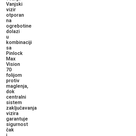
Vanjski
vizir
otporan
na
ogrebotine
dolazi
u
kombinaciji
sa
Pinlock
Max
Vision
70
folijom
protiv
maglenja,
dok
centralni
sistem
zaključavanja
vizira
garantuje
sigurnost
čak
i