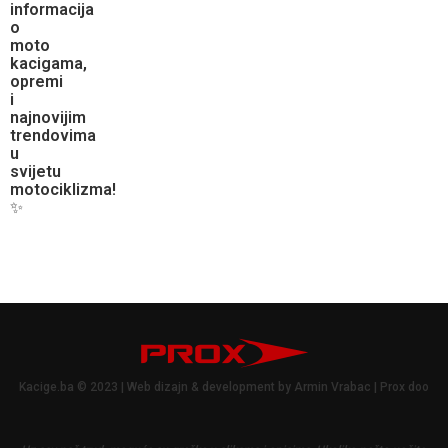
informacija
o
moto
kacigama,
opremi
i
najnovijim
trendovima
u
svijetu
motociklizma!
✨
Kacige.ba © 2023 | Web dizajn & development by Armin Vrabac | Prox doo