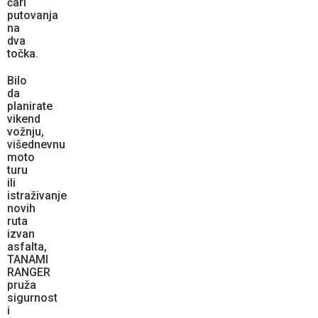
čari
putovanja
na
dva
točka.
Bilo
da
planirate
vikend
vožnju,
višednevnu
moto
turu
ili
istraživanje
novih
ruta
izvan
asfalta,
TANAMI
RANGER
pruža
sigurnost
i