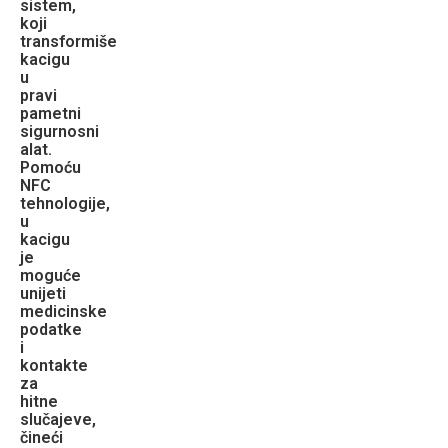
sistem,
koji
transformiše
kacigu
u
pravi
pametni
sigurnosni
alat.
Pomoću
NFC
tehnologije,
u
kacigu
je
moguće
unijeti
medicinske
podatke
i
kontakte
za
hitne
slučajeve,
čineći