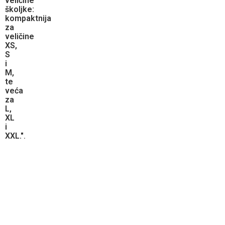
veličine
školjke:
kompaktnija
za
veličine
XS,
S
i
M,
te
veća
za
L,
XL
i
XXL."
.