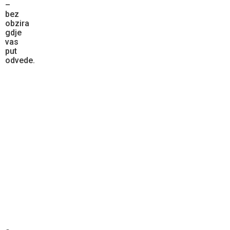
–
bez
obzira
gdje
vas
put
odvede.