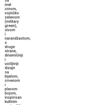
sa
mat
crnom,
vojničko
zelenom
(military
green),
sivom
i
narandžastom;
s
druge
strane,
dinamičniji
i
uočljiviji
dizajn
sa
bijelom,
crvenom
i
plavom
bojom,
inspirisan
kultnim