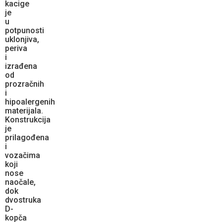
kacige
je
u
potpunosti
uklonjiva,
periva
i
izrađena
od
prozračnih
i
hipoalergenih
materijala.
Konstrukcija
je
prilagođena
i
vozačima
koji
nose
naočale,
dok
dvostruka
D-
kopča