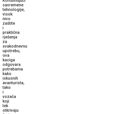
Kombinujući
savremene
tehnologije,
visok
nivo
zaštite
i
praktična
rješenja
za
svakodnevnu
upotrebu,
ova
kaciga
odgovara
potrebama
kako
iskusnih
avanturista,
tako
i
vozača
koji
tek
otkrivaju