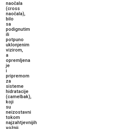
naočala
(cross
naočala),
bilo
sa
podignutim
ili
potpuno
uklonjenim
vizirom,
a
opremljena
je
i
pripremom
za
sisteme
hidratacije
(camelbak),
koji
su
neizostavni
tokom
najzahtjevnijih
vožnji.