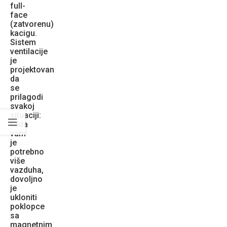
full-
face
(zatvorenu)
kacigu.
Sistem
ventilacije
je
projektovan
da
se
prilagodi
svakoj
situaciji:
kada
vam
je
potrebno
više
vazduha,
dovoljno
je
ukloniti
poklopce
sa
magnetnim