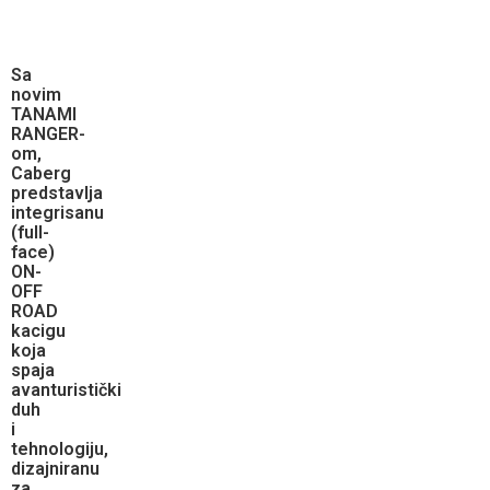
Sa
novim
TANAMI
RANGER-
om,
Caberg
predstavlja
integrisanu
(full-
face)
ON-
OFF
ROAD
kacigu
koja
spaja
avanturistički
duh
i
tehnologiju,
dizajniranu
za