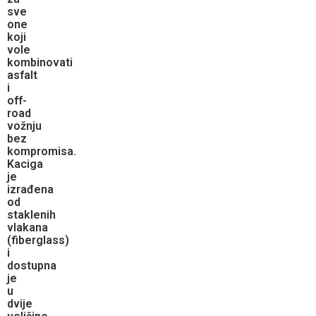
sve
one
koji
vole
kombinovati
asfalt
i
off-
road
vožnju
bez
kompromisa.
Kaciga
je
izrađena
od
staklenih
vlakana
(fiberglass)
i
dostupna
je
u
dvije