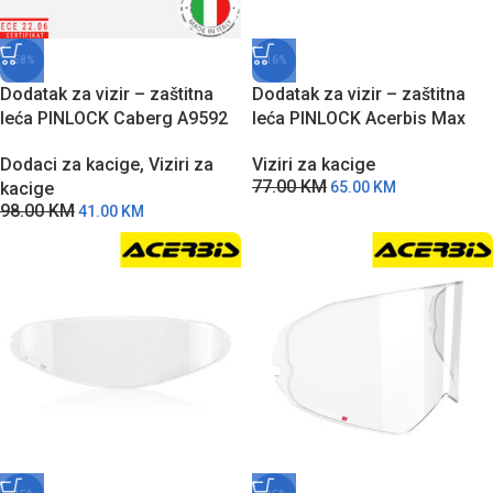
-58%
-16%
Dodatak za vizir – zaštitna
Dodatak za vizir – zaštitna
leća PINLOCK Caberg A9592
leća PINLOCK Acerbis Max
sa zaštitom protiv
Vision 70 sa zaštitom protiv
Dodaci za kacige
,
Viziri za
Viziri za kacige
zamagljivanja
zamagljivanja
77.00
KM
kacige
65.00
KM
98.00
KM
41.00
KM