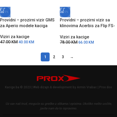
-15%
-15%
Providni – prozirni vizir GMS
Providni – prozirni vizir sa
za Aperio modele kaciga
klinovima Acerbis za Flip FS-
606 modele kaciga
Viziri za kacige
Viziri za kacige
47.00
KM
78.00
KM
40.00
KM
66.00
KM
1
2
3
→
Kacige.ba © 2023 | Web dizajn & development by Armin Vrabac | Prox doo
Uz sav naš trud, moguće su greške u slikama i opisima.
Ukoliko nešto uočite,
javite nam da to ispravimo.