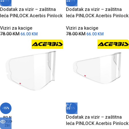
-15%
-15%
Dodatak za vizir – zaštitna
Dodatak za vizir – zaštitna
leća PINLOCK Acerbis Pinlock
leća PINLOCK Acerbis Pinlock
70 sa zaštitom protiv
70 za Assault modele kaciga
Viziri za kacige
Viziri za kacige
zamagljivanja
78.00
KM
78.00
KM
66.00
KM
66.00
KM
-15%
-15%
Dodatak za vizir – zaštitna
PO N
ARUD
leća PINLOCK Acerbis Pinlock
ŽBI