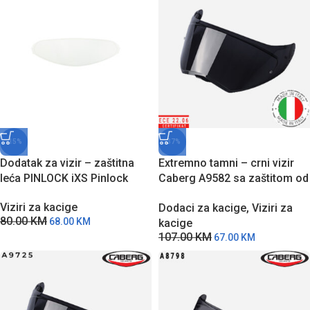
-15%
-37%
Dodatak za vizir – zaštitna
Extremno tamni – crni vizir
leća PINLOCK iXS Pinlock
Caberg A9582 sa zaštitom od
grebanja za DRIFT EVO II
Viziri za kacige
Dodaci za kacige
,
Viziri za
modele kaciga
80.00
KM
68.00
KM
kacige
107.00
KM
67.00
KM