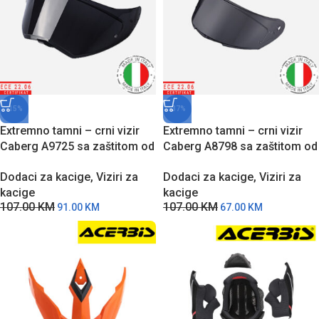
-15%
-37%
Extremno tamni – crni vizir
Extremno tamni – crni vizir
Caberg A9725 sa zaštitom od
Caberg A8798 sa zaštitom od
grebanja za Tanami modele
grebanja za AVALON /
Dodaci za kacige
,
Viziri za
Dodaci za kacige
,
Viziri za
kaciga
AVALON X modele kaciga
kacige
kacige
107.00
KM
107.00
KM
91.00
KM
67.00
KM