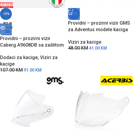
-15%
-15%
Providni – prozirni vizir GMS
PO N
ARUD
za Adventus modele kaciga
ŽBI
Providni – prozirni vizir
Viziri za kacige
Caberg A9608DB sa zaštitom
48.00
KM
41.00
KM
od grebanja za FREERIDE
Dodaci za kacige
,
Viziri za
modele kaciga
kacige
107.00
KM
91.00
KM