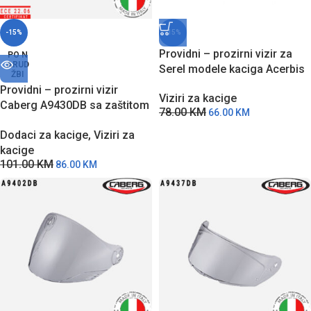
-15%
-15%
Providni – prozirni vizir za
PO N
ARUD
Serel modele kaciga Acerbis
ŽBI
Providni – prozirni vizir
Viziri za kacige
Caberg A9430DB sa zaštitom
78.00
KM
66.00
KM
od grebanja za DRIFT EVO II
Dodaci za kacige
,
Viziri za
modele kaciga
kacige
101.00
KM
86.00
KM