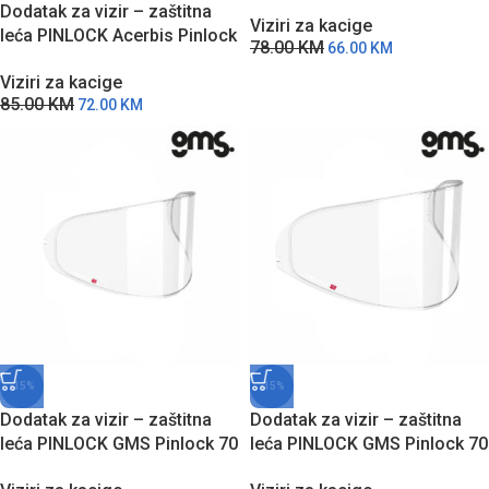
70 za Rider modele kaciga
Dodatak za vizir – zaštitna
Viziri za kacige
leća PINLOCK Acerbis Pinlock
78.00
KM
66.00
KM
70 za Attack modele kaciga
Viziri za kacige
85.00
KM
72.00
KM
-15%
-15%
Dodatak za vizir – zaštitna
Dodatak za vizir – zaštitna
leća PINLOCK GMS Pinlock 70
leća PINLOCK GMS Pinlock 70
za Aperio modele kaciga
za Hexago modele kaciga