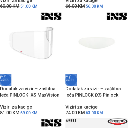
Viziri za kacige
Viziri za kacige
60.00
KM
66.00
KM
51.00
KM
56.00
KM
-15%
-15%
Dodatak za vizir – zaštitna
Dodatak za vizir – zaštitna
leća PINLOCK iXS MaxVision
leća PINLOCK iXS Pinlock
za iXS912 SV modele kaciga
Viziri za kacige
Viziri za kacige
74.00
KM
81.00
KM
63.00
KM
69.00
KM