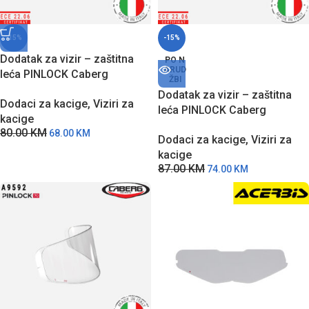
-15%
-15%
Dodatak za vizir – zaštitna
PO N
ARUD
leća PINLOCK Caberg
ŽBI
A7961DB sa zaštitom protiv
Dodatak za vizir – zaštitna
Dodaci za kacige
,
Viziri za
zamagljivanja
leća PINLOCK Caberg
kacige
A8184DB sa zaštitom protiv
80.00
KM
68.00
KM
Dodaci za kacige
,
Viziri za
zamagljivanja
kacige
87.00
KM
74.00
KM