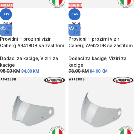
-14%
-14%
PO N
PO N
ARUD
ARUD
ŽBI
ŽBI
Providni – prozirni vizir
Providni – prozirni vizir
Caberg A9418DB sa zaštitom
Caberg A9423DB sa zaštitom
od grebanja za Horus X
od grebanja za DUKE EVO
Dodaci za kacige
,
Viziri za
Dodaci za kacige
,
Viziri za
modele kaciga
modele kaciga
kacige
kacige
98.00
KM
98.00
KM
84.00
KM
84.00
KM