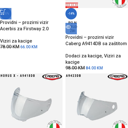
-15%
-14%
Providni – prozirni vizir
PO N
ARUD
Acerbis za Firstway 2.0
ŽBI
modele kaciga
Providni – prozirni vizir
Viziri za kacige
Caberg A9414DB sa zaštitom
78.00
KM
66.00
KM
od grebanja za Levo X
Dodaci za kacige
,
Viziri za
modele kaciga
kacige
98.00
KM
84.00
KM