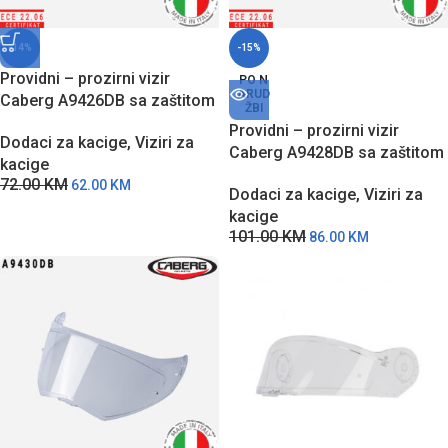
-14%
-15%
Providni – prozirni vizir
PO N
ARUD
Caberg A9426DB sa zaštitom
ŽBI
od grebanja za DUKE X
Providni – prozirni vizir
Dodaci za kacige
,
Viziri za
modele kaciga
Caberg A9428DB sa zaštitom
kacige
od grebanja za Tourmax
72.00
KM
62.00
KM
Dodaci za kacige
,
Viziri za
modele kaciga
kacige
101.00
KM
86.00
KM