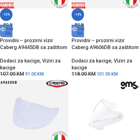
-15%
-14%
PO N
PO N
ARUD
ARUD
ŽBI
ŽBI
Providni – prozirni vizir
Providni – prozirni vizir
Caberg A9445DB sa zaštitom
Caberg A9606DB sa zaštitom
od grebanja i zamagljivanja
od grebanja za SOHO modele
Dodaci za kacige
,
Viziri za
Dodaci za kacige
,
Viziri za
za Flyon II modele kaciga
kaciga
kacige
kacige
107.00
KM
118.00
KM
91.00
KM
101.00
KM