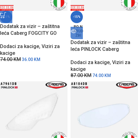
)
-51%
-15%
Dodatak za vizir – zaštitna
PO N
ARUD
leća Caberg FOGCITY GO
ŽBI
A8826 sa zaštitom protiv
Dodatak za vizir – zaštitna
Dodaci za kacige
,
Viziri za
zamagljivanja
leća PINLOCK Caberg
kacige
A6517DB sa zaštitom protiv
74.00
KM
36.00
KM
Dodaci za kacige
,
Viziri za
zamagljivanja
kacige
87.00
KM
74.00
KM