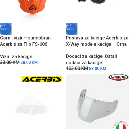
-15%
-15%
Gornji vizir – suncobran
Postava za kacige Acerbis za
Acerbis za Flip FS-606
X-Way modele kaciga – Crna
modele kaciga
Dodaci za kacige
,
Ostali
Viziri za kacige
33.00
KM
dodaci za kacige
28.00
KM
103.00
KM
88.00
KM