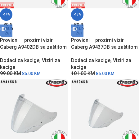
-14%
-15%
PO N
PO N
ARUD
ARUD
ŽBI
ŽBI
Providni – prozirni vizir
Providni – prozirni vizir
Caberg A9402DB sa zaštitom
Caberg A9437DB sa zaštitom
od grebanja za Riviera V4X
od grebanja za AVALON /
Dodaci za kacige
,
Viziri za
Dodaci za kacige
,
Viziri za
modele kaciga
AVALON X modele kaciga
kacige
kacige
99.00
KM
101.00
KM
85.00
KM
86.00
KM