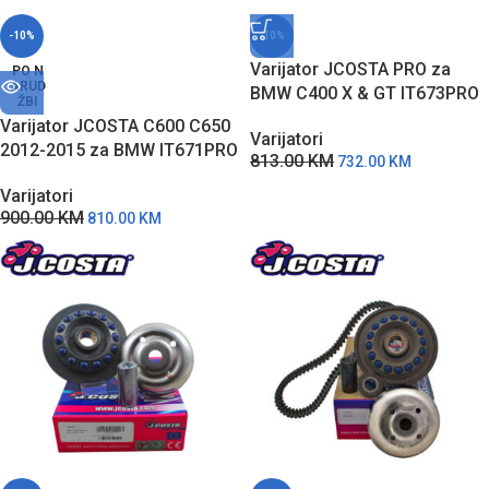
-10%
-10%
Varijator JCOSTA PRO za
PO N
ARUD
BMW C400 X & GT IT673PRO
ŽBI
Varijator JCOSTA C600 C650
Varijatori
2012-2015 za BMW IT671PRO
813.00
KM
732.00
KM
Varijatori
900.00
KM
810.00
KM