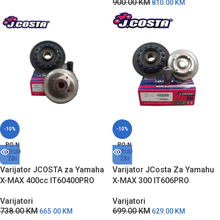
900.00
KM
810.00
KM
-10%
-10%
PO N
PO N
ARUD
ARUD
ŽBI
ŽBI
Varijator JCOSTA za Yamaha
Varijator JCosta Za Yamahu
X-MAX 400cc IT60400PRO
X-MAX 300 IT606PRO
Varijatori
Varijatori
738.00
KM
699.00
KM
665.00
KM
629.00
KM