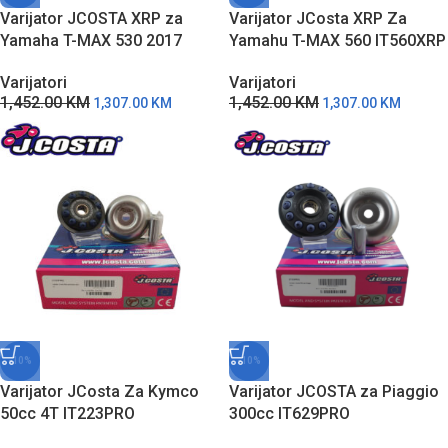
Varijator JCOSTA XRP za
Varijator JCosta XRP Za
Yamaha T-MAX 530 2017
Yamahu T-MAX 560 IT560XRP
IT5307XRP
Varijatori
Varijatori
1,452.00
KM
1,452.00
KM
1,307.00
KM
1,307.00
KM
-10%
-10%
Varijator JCosta Za Kymco
Varijator JCOSTA za Piaggio
50cc 4T IT223PRO
300cc IT629PRO