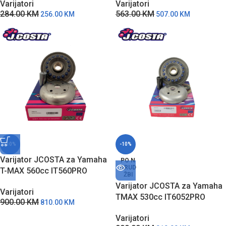
Varijatori
Varijatori
284.00
KM
563.00
KM
256.00
KM
507.00
KM
-10%
-10%
Varijator JCOSTA za Yamaha
PO N
ARUD
T-MAX 560cc IT560PRO
ŽBI
Varijator JCOSTA za Yamaha
Varijatori
TMAX 530cc IT6052PRO
900.00
KM
810.00
KM
Varijatori