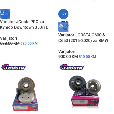
-10%
-10%
Variator JCosta PRO za
PO N
ARUD
Kymco Downtown 350i i DT
ŽBI
X360 IT6194PRO
Varijator JCOSTA C600 &
Varijatori
C650 (2016-2020) za BMW
688.00
KM
620.00
KM
IT672PRO
Varijatori
900.00
KM
810.00
KM