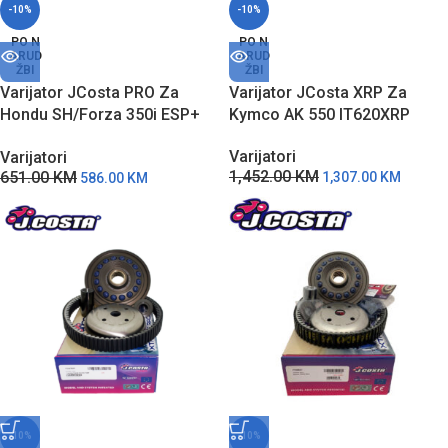
-10%
-10%
PO N
PO N
ARUD
ARUD
ŽBI
ŽBI
Varijator JCosta PRO Za
Varijator JCosta XRP Za
Hondu SH/Forza 350i ESP+
Kymco AK 550 IT620XRP
2021 IT648PRO
Varijatori
Varijatori
1,452.00
KM
651.00
KM
1,307.00
KM
586.00
KM
-10%
-10%