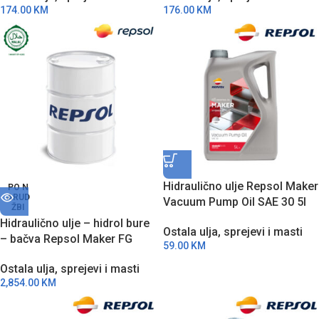
174.00
KM
176.00
KM
Hidraulično ulje Repsol Maker
PO N
ARUD
Vacuum Pump Oil SAE 30 5l
ŽBI
RPP6014FFA
Hidraulično ulje – hidrol bure
Ostala ulja, sprejevi i masti
– bačva Repsol Maker FG
59.00
KM
Hidraulic 46 208l
Ostala ulja, sprejevi i masti
RPP7135HBA
2,854.00
KM