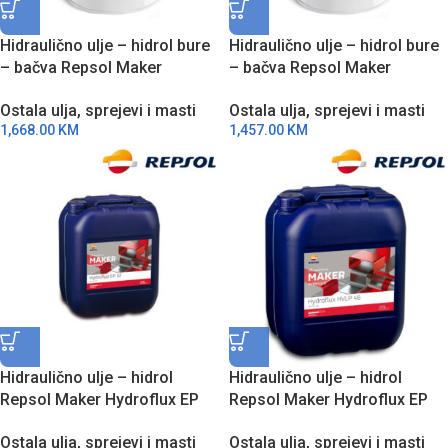
Hidraulično ulje – hidrol bure
Hidraulično ulje – hidrol bure
– bačva Repsol Maker
– bačva Repsol Maker
Hydroflux EP 32 208L
Hydroflux EP 46 208L
Ostala ulja, sprejevi i masti
Ostala ulja, sprejevi i masti
RZZ6008GBA
RGG6008HBA
1,668.00
KM
1,457.00
KM
Hidraulično ulje – hidrol
Hidraulično ulje – hidrol
Repsol Maker Hydroflux EP
Repsol Maker Hydroflux EP
32 20L RGG6008GDA
46 20L RGG6008HDA
Ostala ulja, sprejevi i masti
Ostala ulja, sprejevi i masti