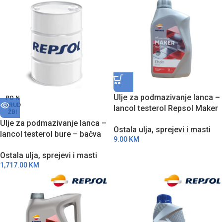
Ulje za podmazivanje lanca –
PO N
ARUD
lancol testerol Repsol Maker
ŽBI
Chain SAE 30 1l RPP7124FHA
Ulje za podmazivanje lanca –
Ostala ulja, sprejevi i masti
lancol testerol bure – bačva
9.00
KM
Repsol Maker Chain SAE 30
Ostala ulja, sprejevi i masti
208l RPP7124FBA
1,717.00
KM