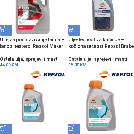
Ulje za podmazivanje lanca –
Ulje-tečnost za kočnice –
lancol testerol Repsol Maker
kočiona tečnost Repsol Brake
Chain SAE 30 5l RPP7124FFA
Fluid DOT 4 1l RI804A51
Ostala ulja, sprejevi i masti
Ostala ulja, sprejevi i masti
44.00
KM
15.00
KM