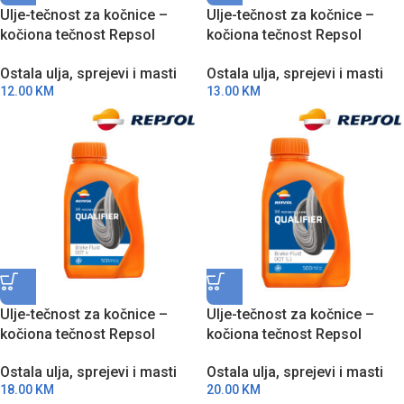
Ulje-tečnost za kočnice –
Ulje-tečnost za kočnice –
kočiona tečnost Repsol
kočiona tečnost Repsol
Guard Brake Fluid DOT 4
Guard Brake Fluid DOT 5.1
Ostala ulja, sprejevi i masti
Ostala ulja, sprejevi i masti
500ml RPP9135ZID
500ml RPP9136ZID
12.00
KM
13.00
KM
Ulje-tečnost za kočnice –
Ulje-tečnost za kočnice –
kočiona tečnost Repsol
kočiona tečnost Repsol
Qualifier Brake Fluid DOT 4
Qualifier Brake Fluid DOT 5.1
Ostala ulja, sprejevi i masti
Ostala ulja, sprejevi i masti
500ml RPP9002AID
500ml RPP9002BID
18.00
KM
20.00
KM