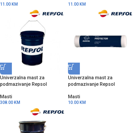
11.00
KM
11.00
KM
Univerzalna mast za
Univerzalna mast za
podmazivanje Repsol
podmazivanje Repsol
Protector Lithium MPR2 V150
Protector Lithium MPR2 V150
Masti
Masti
18kg RPP8130EJC
400g RPP8130EJG
308.00
KM
10.00
KM