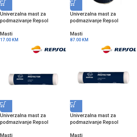
Univerzalna mast za
Univerzalna mast za
podmazivanje Repsol
podmazivanje Repsol
Protector Lithium Complex
Protector Lithium EP R00
Masti
Masti
Synt R2/3 V100 400g
V100 5kg RPP8105BJE
17.00
KM
87.00
KM
RPP8031GJG
Univerzalna mast za
Univerzalna mast za
podmazivanje Repsol
podmazivanje Repsol
Protector Lithium EP R2 V150
Protector Lithium Molyb R2
Masti
Masti
400g RPP8003EJG
V150 400g RPP8001EJG