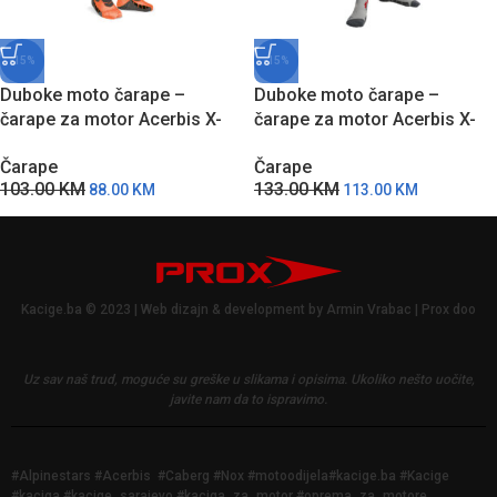
-15%
-15%
Duboke moto čarape –
Duboke moto čarape –
čarape za motor Acerbis X-
čarape za motor Acerbis X-
Leg Pro – NC
Leg Vented Pro – CS
Čarape
Čarape
103.00
KM
133.00
KM
88.00
KM
113.00
KM
Kacige.ba © 2023 | Web dizajn & development by Armin Vrabac | Prox doo
Uz sav naš trud, moguće su greške u slikama i opisima.
Ukoliko nešto uočite,
javite nam da to ispravimo.
#Alpinestars #Acerbis #Caberg #Nox #motoodijela#kacige.ba #Kacige
#kaciga #kacige_sarajevo #kaciga_za_motor #oprema_za_motore