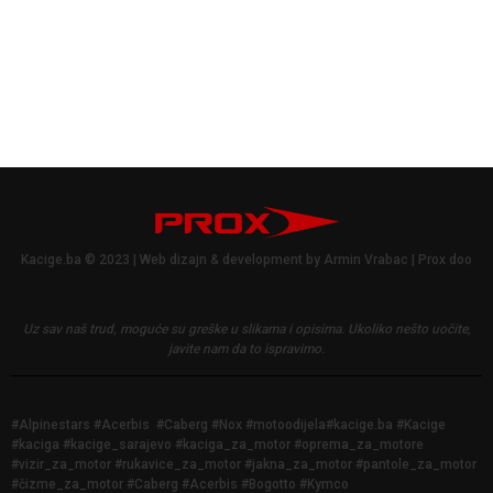
Kacige.ba © 2023 | Web dizajn & development by Armin Vrabac | Prox doo
Uz sav naš trud, moguće su greške u slikama i opisima.
Ukoliko nešto uočite,
javite nam da to ispravimo.
#Alpinestars #Acerbis #Caberg #Nox #motoodijela#kacige.ba #Kacige
#kaciga #kacige_sarajevo #kaciga_za_motor #oprema_za_motore
#vizir_za_motor #rukavice_za_motor #jakna_za_motor #pantole_za_motor
#čizme_za_motor #Caberg #Acerbis #Bogotto #Kymco