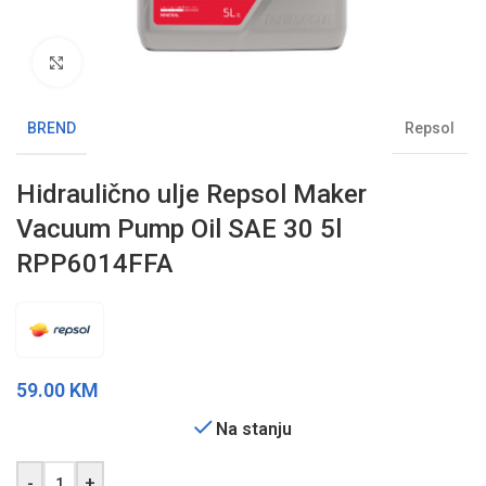
Klikni da uvećaš sliku
BREND
Repsol
Hidraulično ulje Repsol Maker
Vacuum Pump Oil SAE 30 5l
RPP6014FFA
59.00
KM
Na stanju
-
+