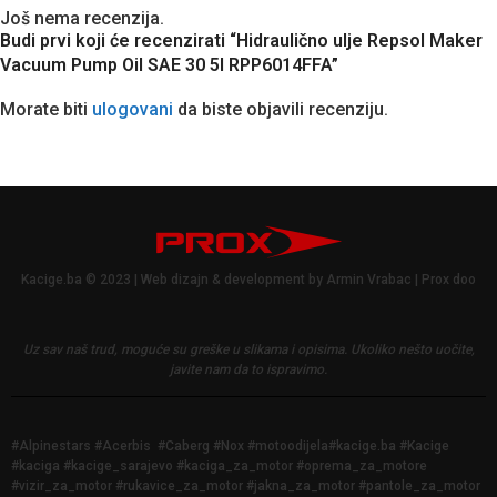
Još nema recenzija.
Budi prvi koji će recenzirati “Hidraulično ulje Repsol Maker
Vacuum Pump Oil SAE 30 5l RPP6014FFA”
Morate biti
ulogovani
da biste objavili recenziju.
Kacige.ba © 2023 | Web dizajn & development by Armin Vrabac | Prox doo
Uz sav naš trud, moguće su greške u slikama i opisima.
Ukoliko nešto uočite,
javite nam da to ispravimo.
#Alpinestars #Acerbis #Caberg #Nox #motoodijela#kacige.ba #Kacige
#kaciga #kacige_sarajevo #kaciga_za_motor #oprema_za_motore
#vizir_za_motor #rukavice_za_motor #jakna_za_motor #pantole_za_motor