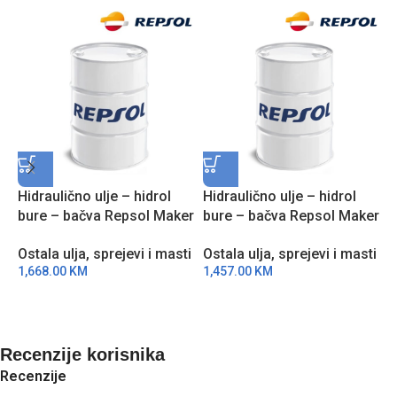
Hidraulično ulje – hidrol
Hidraulično ulje – hidrol
H
bure – bačva Repsol Maker
bure – bačva Repsol Maker
R
Hydroflux EP 32 208L
Hydroflux EP 46 208L
4
Ostala ulja, sprejevi i masti
Ostala ulja, sprejevi i masti
O
RZZ6008GBA
RGG6008HBA
1,668.00
KM
1,457.00
KM
1
Recenzije korisnika
Recenzije