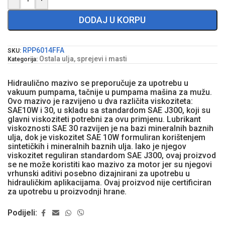
DODAJ U KORPU
RPP6014FFA
SKU:
Ostala ulja, sprejevi i masti
Kategorija:
Hidraulično mazivo se preporučuje za upotrebu u
vakuum pumpama, tačnije u pumpama mašina za mužu.
Ovo mazivo je razvijeno u dva različita viskoziteta:
SAE10W i 30, u skladu sa standardom SAE J300, koji su
glavni viskoziteti potrebni za ovu primjenu. Lubrikant
viskoznosti SAE 30 razvijen je na bazi mineralnih baznih
ulja, dok je viskozitet SAE 10W formuliran korištenjem
sintetičkih i mineralnih baznih ulja. Iako je njegov
viskozitet reguliran standardom SAE J300, ovaj proizvod
se ne može koristiti kao mazivo za motor jer su njegovi
vrhunski aditivi posebno dizajnirani za upotrebu u
hidrauličkim aplikacijama. Ovaj proizvod nije certificiran
za upotrebu u proizvodnji hrane.
Podijeli: