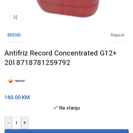
Klikni da uvećaš sliku
BREND
Repsol
Antifriz Record Concentrated G12+
20l 8718781259792
160.00
KM
Na stanju
-
+