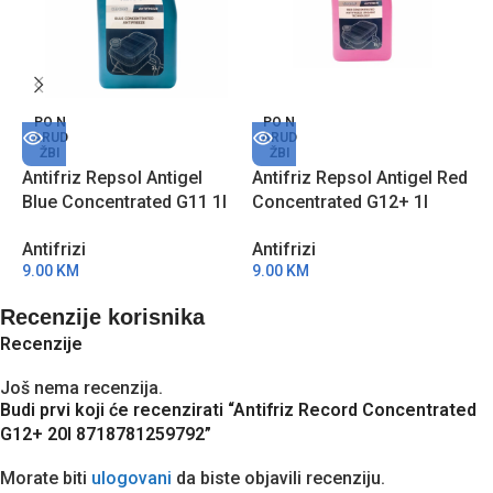
A
PO N
PO N
ARUD
ARUD
C
ŽBI
ŽBI
R
Antifriz Repsol Antigel
Antifriz Repsol Antigel Red
A
Blue Concentrated G11 1l
Concentrated G12+ 1l
1
RI803A51
RI802A51
Antifrizi
Antifrizi
9.00
KM
9.00
KM
Recenzije korisnika
Recenzije
Još nema recenzija.
Budi prvi koji će recenzirati “Antifriz Record Concentrated
G12+ 20l 8718781259792”
Morate biti
ulogovani
da biste objavili recenziju.