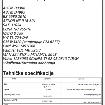
ASTM D3306
ASTM D4985
BS 6580:2010
AFNOR NF R15-601
SAE J1034
CUNA NC 956-16
NATO S 759
VW TL 774-D/F
GM W3420 (zamjenjuje GM 6277)
Ford WSS-M97B44
Daimler DBL MB 325.3
MAN 324 SNF e MTU MTL 5048
Volvo 1286083 SCANIA TI 02-98 0813 T/B/M
*Službena/formalna odobrenja
Tehnička specifikacija