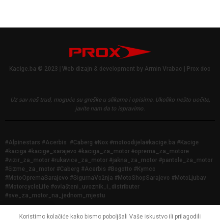
Kacige.ba © 2023 | Web dizajn & development by Armin Vrabac | Prox doo
Uz sav naš trud, moguće su greške u slikama i opisima.
Ukoliko nešto uočite,
javite nam da to ispravimo.
#Alpinestars #Acerbis #Caberg #Nox #motoodijela#kacige.ba #Kacige
#kaciga #kacige_sarajevo #kaciga_za_motor #oprema_za_motore
#vizir_za_motor #rukavice_za_motor #jakna_za_motor #pantole_za_motor
#čizme_za_motor #Caberg #Acerbis #Bogotto #Kymco
#MotoOpremaSarajevo #SigurnaVožnja #MotoShopSarajevo #MotoLjubav
#MotorcycleLife #ovlašteni_uvoznik_i_distributer
#sve_za_motor_na_jednom_mjestu
Koristimo kolačiće kako bismo poboljšali Vaše iskustvo ili prilagodili