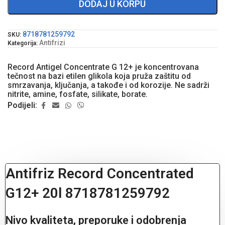
DODAJ U KORPU
8718781259792
SKU:
Antifrizi
Kategorija:
Record Antigel Concentrate G 12+ je koncentrovana
tečnost na bazi etilen glikola koja pruža zaštitu od
smrzavanja, ključanja, a takođe i od korozije. Ne sadrži
nitrite, amine, fosfate, silikate, borate.
Podijeli:
Antifriz Record Concentrated
G12+ 20l 8718781259792
Nivo kvaliteta, preporuke i odobrenja