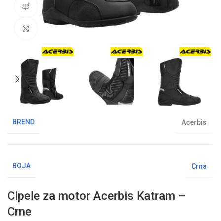
360° pregled proizvoda
Klikni da uvećaš sliku
BREND
Acerbis
BOJA
Crna
Cipele za motor Acerbis Katram –
Crne