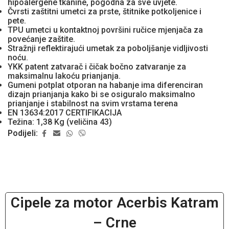
hipoalergene tkanine, pogodna za sve uvjete.
Čvrsti zaštitni umetci za prste, štitnike potkoljenice i
pete.
TPU umetci u kontaktnoj površini ručice mjenjača za
povećanje zaštite.
Stražnji reflektirajući umetak za poboljšanje vidljivosti
noću.
YKK patent zatvarač i čičak bočno zatvaranje za
maksimalnu lakoću prianjanja.
Gumeni potplat otporan na habanje ima diferenciran
dizajn prianjanja kako bi se osiguralo maksimalno
prianjanje i stabilnost na svim vrstama terena
EN 13634:2017 CERTIFIKACIJA
Težina: 1,38 Kg (veličina 43)
Podijeli:
Cipele za motor Acerbis Katram
– Crne