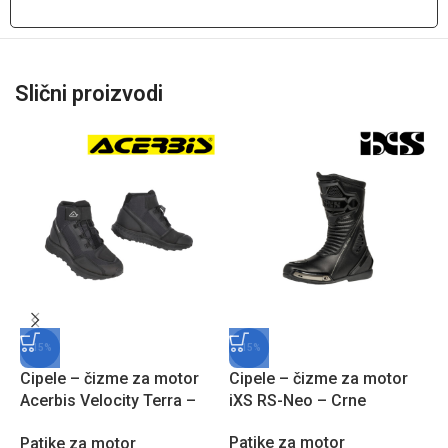
Slični proizvodi
-15%
-15%
Cipele – čizme za motor
Cipele – čizme za motor
C
Acerbis Velocity Terra –
iXS RS-Neo – Crne
i
Crne
Patike za motor
P
Patike za motor