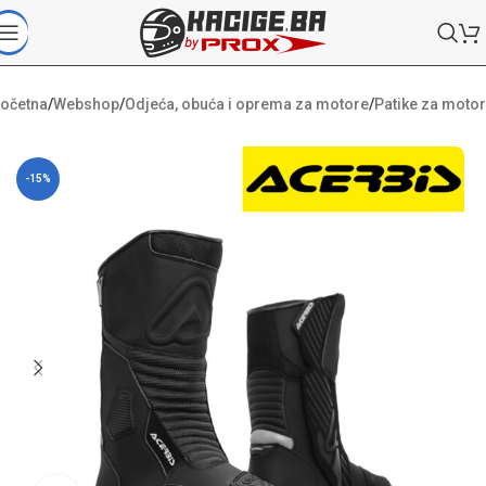
očetna
/
Webshop
/
Odjeća, obuća i oprema za motore
/
Patike za motor
-15%