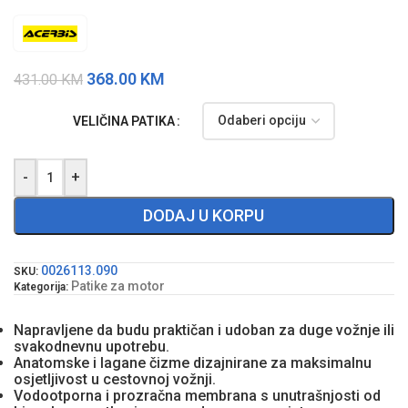
368.00
KM
431.00
KM
VELIČINA PATIKA
-
+
DODAJ U KORPU
0026113.090
SKU:
Patike za motor
Kategorija:
Napravljene da budu praktičan i udoban za duge vožnje ili
svakodnevnu upotrebu.
Anatomske i lagane čizme dizajnirane za maksimalnu
osjetljivost u cestovnoj vožnji.
Vodootporna i prozračna membrana s unutrašnjosti od