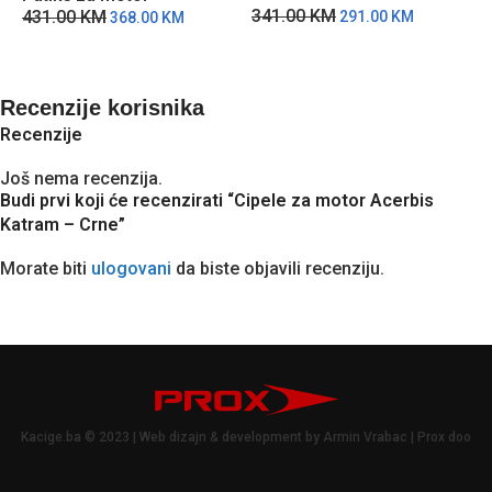
341.00
KM
4
431.00
KM
291.00
KM
368.00
KM
Recenzije korisnika
Recenzije
Još nema recenzija.
Budi prvi koji će recenzirati “Cipele za motor Acerbis
Katram – Crne”
Morate biti
ulogovani
da biste objavili recenziju.
Kacige.ba © 2023 | Web dizajn & development by Armin Vrabac | Prox doo