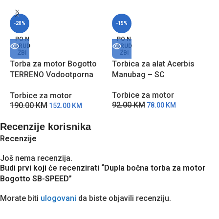
-20%
-15%
T
PO N
PO N
ARUD
ARUD
b
ŽBI
ŽBI
Torba za motor Bogotto
Torbica za alat Acerbis
T
TERRENO Vodootporna
Manubag – SC
5
Crna
Torbice za motor
Torbice za motor
92.00
KM
190.00
KM
78.00
KM
152.00
KM
Recenzije korisnika
Recenzije
Još nema recenzija.
Budi prvi koji će recenzirati “Dupla bočna torba za motor
Bogotto SB-SPEED”
Morate biti
ulogovani
da biste objavili recenziju.