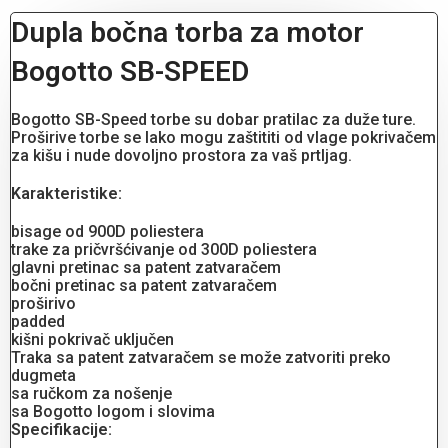
Dupla bočna torba za motor
Bogotto SB-SPEED
Bogotto SB-Speed ​​torbe su dobar pratilac za duže ture.
Proširive torbe se lako mogu zaštititi od vlage pokrivačem
za kišu i nude dovoljno prostora za vaš prtljag.
Karakteristike:
bisage od 900D poliestera
trake za pričvršćivanje od 300D poliestera
glavni pretinac sa patent zatvaračem
bočni pretinac sa patent zatvaračem
proširivo
padded
kišni pokrivač uključen
Traka sa patent zatvaračem se može zatvoriti preko
dugmeta
sa ručkom za nošenje
sa Bogotto logom i slovima
Specifikacije: