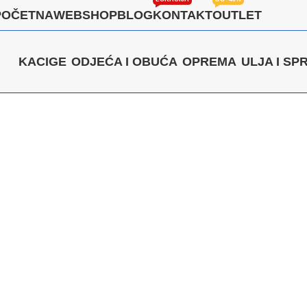
POČETNA
WEBSHOP
BLOG
KONTAKT
OUTLET
KACIGE
ODJEĆA I OBUĆA
OPREMA
ULJA I SP