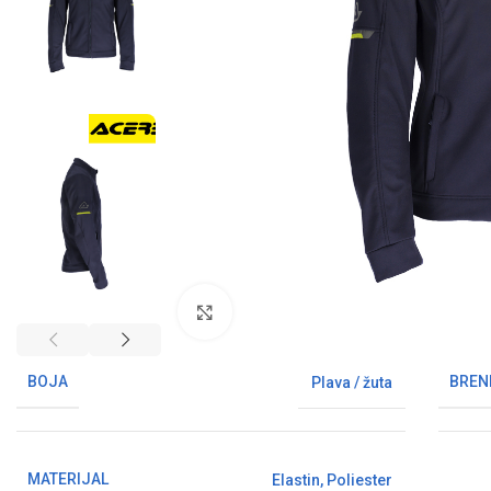
Klikni da uvećaš sliku
BOJA
BREN
Plava / žuta
MATERIJAL
Elastin
,
Poliester