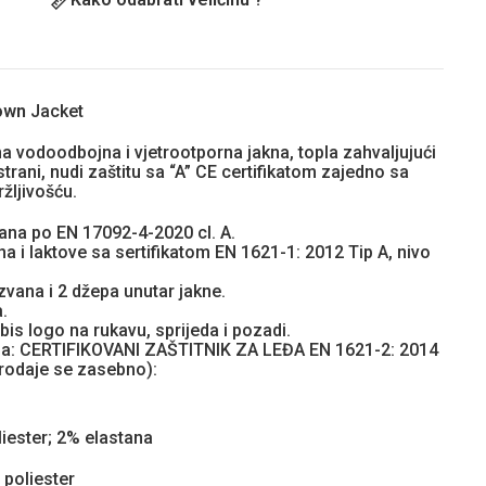
own
Jacket
a vodoodbojna i vjetrootporna jakna, topla zahvaljujući
 strani, nudi zaštitu sa “A” CE certifikatom zajedno sa
žljivošću.
rana po EN 17092-4-2020 cl. A.
na i laktove sa sertifikatom EN 1621-1: 2012 Tip A, nivo
zvana i 2 džepa unutar jakne.
.
bis logo na rukavu, sprijeda i pozadi.
 za: CERTIFIKOVANI ZAŠTITNIK ZA LEĐA EN 1621-2: 2014
prodaje se zasebno):
liester; 2% elastana
poliester