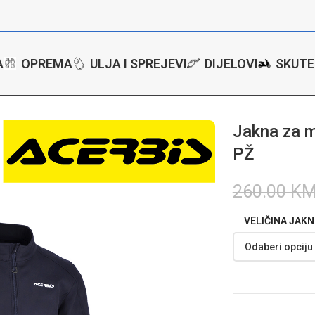
A
OPREMA
ULJA I SPREJEVI
DIJELOVI
SKUTE
za motor Acerbis CE X-Town – PŽ
Jakna za m
PŽ
260.00
K
VELIČINA JAKN