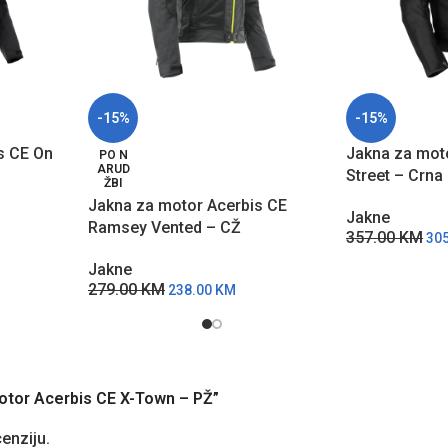
-15%
-15%
s CE On
Jakna za moto
PO N
ARUD
Street – Crna
ŽBI
Jakna za motor Acerbis CE
Jakne
Ramsey Vented – CŽ
357.00
KM
30
Jakne
279.00
KM
238.00
KM
 motor Acerbis CE X-Town – PŽ”
cenziju.