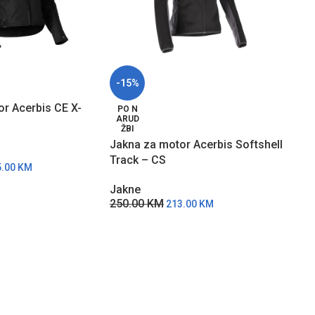
-15%
-16
r Acerbis CE X-
Vodo
PO N
ARUD
moto
ŽBI
Crni
Jakna za motor Acerbis Softshell
Jak
Track – CS
70.
5.00
KM
Jakne
250.00
KM
213.00
KM