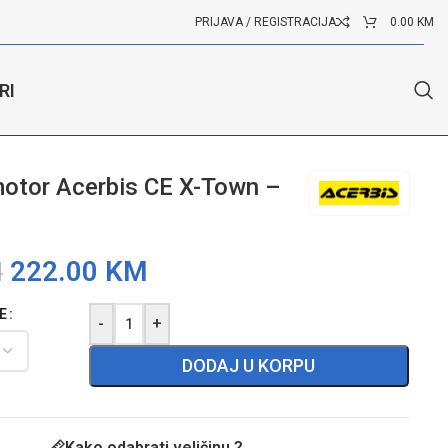
PRIJAVA / REGISTRACIJA
0.00
KM
RI
otor Acerbis CE X-Town –
222.00
KM
M
E
-
+
DODAJ U KORPU
Kako odabrati veličinu ?