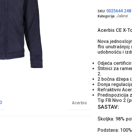
0025644.248
SKU:
Jakne
Kategorija:
Acerbis CE X-T
Nova jednoslojn
flis unutrašnjoj
udobnošću i izdr
Odjeća certifici
Štitnici za rame
2.
2 bočna džepa i
Donja regulacija
Refraktivni Acer
Predispozicija
Tip FB Nivo 2 (
D
Acerbis
SASTAV:
Školjka: 98% po
Podstava: 100% 