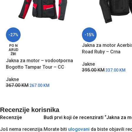
-27%
-15%
Jakna za motor Acerbi
PO N
ARUD
Road Ruby – Crna
ŽBI
Jakna za motor – vodootporna
Jakne
Bogotto Tampar Tour – CC
395.00
KM
337.00
KM
Jakne
367.00
KM
267.00
KM
Recenzije korisnika
Recenzije
Budi prvi koji će recenzirati “Jakna za
Još nema recenzija.
Morate biti
ulogovani
da biste objavili re