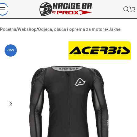
Početna
/
Webshop
/
Odjeća, obuća i oprema za motore
/
Jakne
-15%