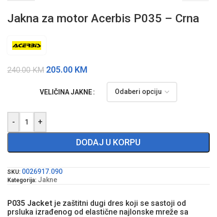
Jakna za motor Acerbis P035 – Crna
205.00
KM
240.00
KM
VELIČINA JAKNE
-
+
DODAJ U KORPU
0026917.090
SKU:
Jakne
Kategorija:
P035 Jacket
je zaštitni dugi dres koji se sastoji od
prsluka izrađenog od elastične najlonske mreže sa