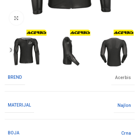
Klikni da uvećaš sliku
BREND
Acerbis
MATERIJAL
Najlon
BOJA
Crna