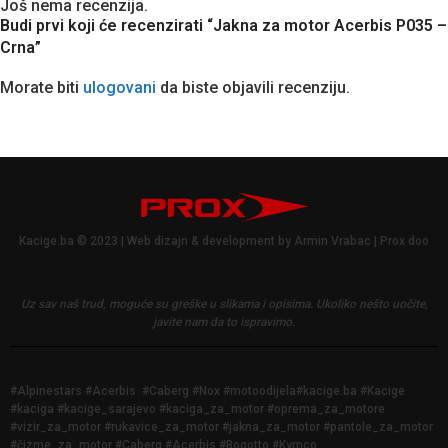
Još nema recenzija.
Budi prvi koji će recenzirati “Jakna za motor Acerbis P035 –
Crna”
Morate biti
ulogovani
da biste objavili recenziju.
Kacige.ba © 2023 | Web dizajn & development by Armin Vrabac | Prox doo
Uz sav naš trud, moguće su greške u slikama i opisima.
Ukoliko nešto uočite,
javite nam da to ispravimo.
#Alpinestars #Acerbis #Caberg #Nox #motoodijela#kacige.ba #Kacige
#kaciga #kacige_sarajevo #kaciga_za_motor #oprema_za_motore
#vizir_za_motor #rukavice_za_motor #jakna_za_motor #pantole_za_motor
#čizme_za_motor #Caberg #Acerbis #Bogotto #Kymco