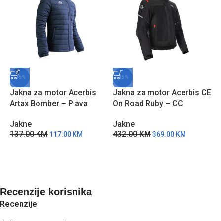
-15%
-15%
Jakna za motor Acerbis
Jakna za motor Acerbis CE
Artax Bomber – Plava
On Road Ruby – CC
J
Jakne
Jakne
R
137.00
KM
432.00
KM
117.00
KM
369.00
KM
J
2
Recenzije korisnika
Recenzije