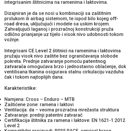
integrisanim štitnicima na ramenima i laktovima.
Dizajniran je da se nosi u kombinaciji sa zaštitnim
prslukom ili airbag sistemom, te ispod bilo kojeg
off-
road dresa
, uključujući i modele sa uskim krojem.
Zahvaljujući laganoj i prozračnoj konstrukciji pruža
odlično prianjanje uz tijelo i visok nivo udobnosti tokom
vožnje.
Integrisani
CE Level 2 štitnici
na ramenima i laktovima
pružaju visok nivo zaštite bez ograničavanja slobode
pokreta. Prednje zatvaranje pomoću
patentnog
zatvarača
omogućava brzo i jednostavno oblačenje, dok
ventilisana tkanina osigurava stalnu cirkulaciju vazduha
čak i tokom najtoplijih dana.
Karakteristike:
Namjena: Cross – Enduro – MTB
Zaštićene zone: ramena i laktovi
Ventilacija: da – veoma prozračna mrežasta struktura
Zatvaranje: prednji patentni zatvarač
Certifikacija štitnika za ramena i laktove: EN 1621-1:2012
Level 2
Kompatibilni proizvodi: P035 RACE, cervical brace,