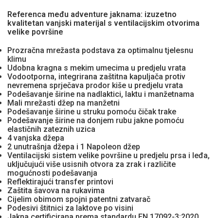
Referenca među adventure jaknama: izuzetno
kvalitetan vanjski materijal s ventilacijskim otvorima
velike površine
Prozračna mrežasta podstava za optimalnu tjelesnu
klimu
Udobna kragna s mekim umecima u predjelu vrata
Vodootporna, integrirana zaštitna kapuljača protiv
nevremena sprječava prodor kiše u predjelu vrata
Podešavanje širine na nadlaktici, laktu i manžetnama
Mali mrežasti džep na manžetni
Podešavanje širine u struku pomoću čičak trake
Podešavanje širine na donjem rubu jakne pomoću
elastičnih zateznih uzica
4 vanjska džepa
2 unutrašnja džepa i 1 Napoleon džep
Ventilacijski sistem velike površine u predjelu prsa i leđa,
uključujući više usisnih otvora za zrak i različite
mogućnosti podešavanja
Reflektirajući transfer printovi
Zaštita šavova na rukavima
Cijelim obimom spojni patentni zatvarač
Podesivi štitnici za laktove po visini
Jakna certificirana prema standardu EN 17092-3:2020