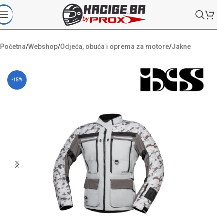
Početna
/
Webshop
/
Odjeća, obuća i oprema za motore
/
Jakne
-15%