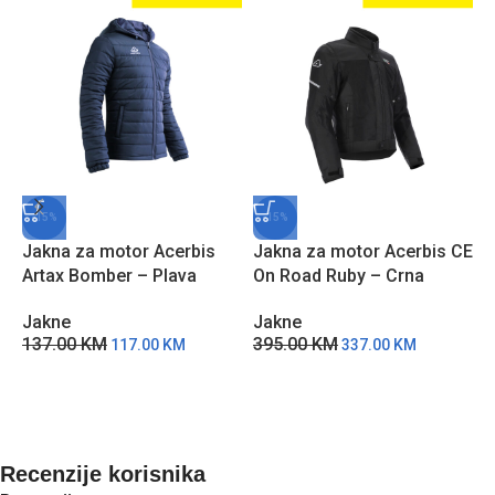
-15%
-15%
Jakna za motor Acerbis
Jakna za motor Acerbis CE
Artax Bomber – Plava
On Road Ruby – Crna
J
Jakne
Jakne
R
137.00
KM
395.00
KM
117.00
KM
337.00
KM
J
2
Recenzije korisnika