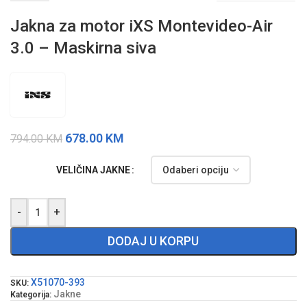
Jakna za motor iXS Montevideo-Air
3.0 – Maskirna siva
678.00
KM
794.00
KM
VELIČINA JAKNE
-
+
DODAJ U KORPU
X51070-393
SKU:
Jakne
Kategorija: