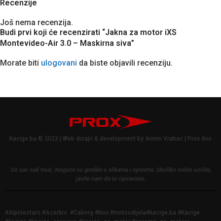
Recenzije
Još nema recenzija.
Budi prvi koji će recenzirati “Jakna za motor iXS
Montevideo-Air 3.0 – Maskirna siva”
Morate biti
ulogovani
da biste objavili recenziju.
Kacige.ba © 2023 | Web dizajn & development by Armin Vrabac | Prox doo
Uz sav naš trud, moguće su greške u slikama i opisima.
Ukoliko nešto uočite,
javite nam da to ispravimo.
#Alpinestars #Acerbis #Caberg #Nox #motoodijela#kacige.ba #Kacige