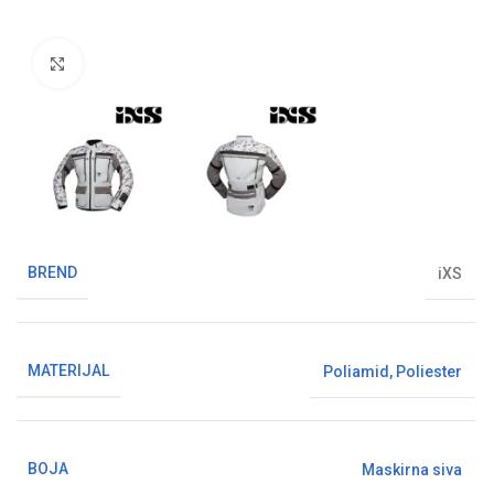
Klikni da uvećaš sliku
BREND
iXS
MATERIJAL
Poliamid
,
Poliester
BOJA
Maskirna siva