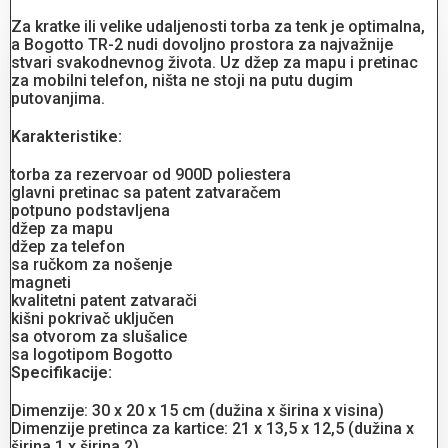
Za kratke ili velike udaljenosti torba za tenk je optimalna,
a Bogotto TR-2 nudi dovoljno prostora za najvažnije
stvari svakodnevnog života. Uz džep za mapu i pretinac
za mobilni telefon, ništa ne stoji na putu dugim
putovanjima.
Karakteristike:
torba za rezervoar od 900D poliestera
glavni pretinac sa patent zatvaračem
potpuno podstavljena
džep za mapu
džep za telefon
sa ručkom za nošenje
magneti
kvalitetni patent zatvarači
kišni pokrivač uključen
sa otvorom za slušalice
sa logotipom Bogotto
Specifikacije:
Dimenzije: 30 x 20 x 15 cm (dužina x širina x visina)
Dimenzije pretinca za kartice: 21 x 13,5 x 12,5 (dužina x
širina 1 x širina 2)