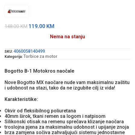
119.00
KM
148.00
KM
Nema na stanju
4060058140499
SKU:
Torbice za motor
Kategorija:
Bogotto B-1 Motokros naočale
Nove Bogotto MX naočare nude vam maksimalnu zaštitu
i udobnost na stazi, tako da ne izgubite cilj iz vida!
Karakteristike:
Okvir od fleksibilnog poliuretana
40mm širok, tkani remen sa logom i natpisom
Silikonski otisak na remenu sprečava klizanje naočara
troslojna pjena za maksimalnu udobnost i upijanje znoja
brza zamjena sočiva zahvaljujući sistemu jednostavne