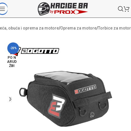
eća, obuća i oprema za motore
/
Oprema za motore
/
Torbice za motor
-20%
PO N
ARUD
ŽBI