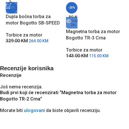
-20%
-20%
Dupla bočna torba za
PO N
ARUD
motor Bogotto SB-SPEED
ŽBI
Magnetna torba za motor
T
Torbice za motor
Bogotto TR-3 Crna
M
329.00
KM
264.00
KM
Torbice za motor
T
143.00
KM
9
115.00
KM
Recenzije korisnika
Recenzije
Još nema recenzija.
Budi prvi koji će recenzirati “Magnetna torba za motor
Bogotto TR-2 Crna”
Morate biti
ulogovani
da biste objavili recenziju.