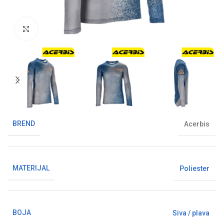
Klikni da uvećaš sliku
BREND
Acerbis
MATERIJAL
Poliester
BOJA
Siva / plava