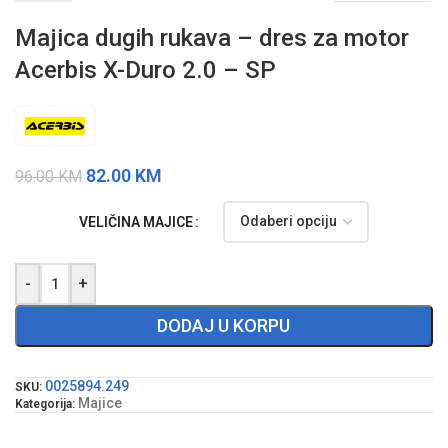
Majica dugih rukava – dres za motor
Acerbis X-Duro 2.0 – SP
82.00
KM
96.00
KM
VELIČINA MAJICE
-
+
DODAJ U KORPU
0025894.249
SKU:
Majice
Kategorija: