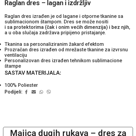
Raglan dres – lagan i izdržljiv
Raglan dres izrađen je od lagane i otporne tkanine sa
sublimacionom štampom. Dres se može nositi
i sa protektorima (čak i onim većih dimenzija) i bez njih
,
a u oba slučaja zadržava pripijeno pristajanje.
Tkanina sa personaliziranim žakard efektom
Prozračan dres izrađen od mrežaste tkanine za izvrsnu
ventilaciju
Personalizovan dres izrađen tehnikom sublimacione
štampe
SASTAV MATERIJALA:
100% Poliester
Podijeli:
Majica dugih rukava – dres za