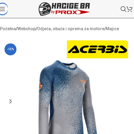
Početna
/
Webshop
/
Odjeća, obuća i oprema za motore
/
Majice
-15%