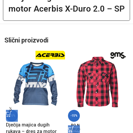
motor Acerbis X-Duro 2.0 – SP
Slični proizvodi
-15%
-15%
Dječija majica dugih
M
PO N
ARUD
rukava – dres za motor
G