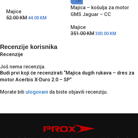
ŽBI
Acerbis MX J-Windy Four –
Majica – košulja za motor
M
Majice
PB
GMS Jaguar – CC
2
52.00
KM
44.00
KM
Majice
351.00
KM
300.00
KM
Recenzije korisnika
Recenzije
Još nema recenzija.
Budi prvi koji će recenzirati “Majica dugih rukava – dres za
motor Acerbis X-Duro 2.0 – SP”
Morate biti
ulogovani
da biste objavili recenziju.