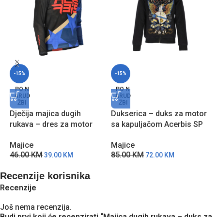
-15%
-15%
PO N
PO N
ARUD
ARUD
ŽBI
ŽBI
Dječija majica dugih
Dukserica – duks za motor
M
rukava – dres za motor
sa kapuljačom Acerbis SP
J
Acerbis MX J-Windy One –
Club Eagle – Crna
M
Majice
Majice
PC
5
46.00
KM
85.00
KM
39.00
KM
72.00
KM
Recenzije korisnika
Recenzije
Još nema recenzija.
Budi prvi koji će recenzirati “Majica dugih rukava – duks za