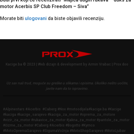
motor Acerbis SP Club Freedom – Siva”
Morate biti
ulogovani
da biste objavili recenziju.
Kacige.ba © 2023 | Web dizajn & development by Armin Vrabac | Prox doo
Uz sav naš trud, moguće su greške u slikama i opisima.
Ukoliko nešto uočite,
javite nam da to ispravimo.
#Alpinestars #Acerbis #Caberg #Nox #motoodijela#kacige.ba #Kacige
#kaciga #kacige_sarajevo #kaciga_za_motor #oprema_za_motore
#vizir_za_motor #rukavice_za_motor #jakna_za_motor #pantole_za_motor
#čizme_za_motor #Caberg #Acerbis #Bogotto #Kymco
#MotoOpremaSarajevo #SigurnaVožnja #MotoShopSarajevo #MotoLjubav