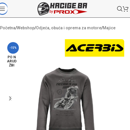
Početna
/
Webshop
/
Odjeća, obuća i oprema za motore
/
Majice
-15%
PO N
ARUD
ŽBI