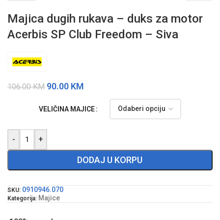
Majica dugih rukava – duks za motor
Acerbis SP Club Freedom – Siva
90.00
KM
106.00
KM
VELIČINA MAJICE
-
+
DODAJ U KORPU
0910946.070
SKU:
Majice
Kategorija: