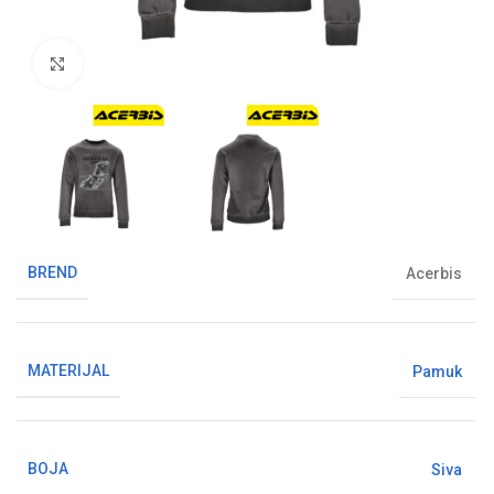
Klikni da uvećaš sliku
BREND
Acerbis
MATERIJAL
Pamuk
BOJA
Siva