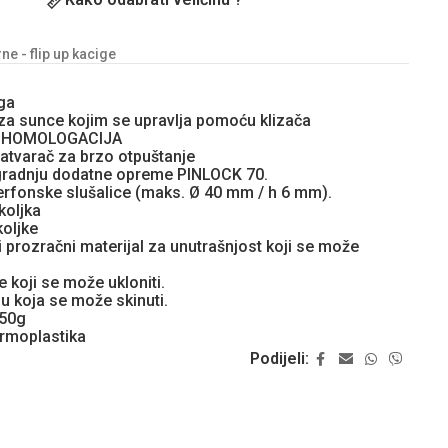
e - flip up kacige
ga
r za sunce kojim se upravlja pomoću klizača
6 HOMOLOGACIJA
atvarač za brzo otpuštanje
ugradnju dodatne opreme PINLOCK 70.
rfonske slušalice (maks. Ø 40 mm / h 6 mm).
koljka
koljke
 prozračni materijal za unutrašnjost koji se može
e koji se može ukloniti.
u koja se može skinuti.
 50g
rmoplastika
Podijeli: