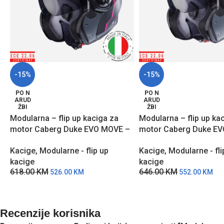
-15%
-15%
PO N
PO N
ARUD
ARUD
ŽBI
ŽBI
Modularna – flip up kaciga za
Modularna – flip up ka
motor Caberg Duke EVO MOVE –
motor Caberg Duke E
MCLJ
MCŽ
Kacige
,
Modularne - flip up
Kacige
,
Modularne - fli
kacige
kacige
618.00
KM
646.00
KM
526.00
KM
552.00
KM
Recenzije korisnika