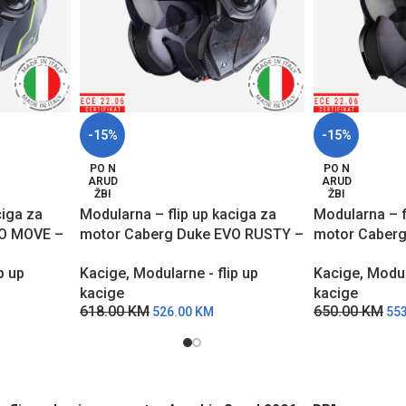
-15%
-15%
PO N
PO N
ARUD
ARUD
ŽBI
ŽBI
ciga za
Modularna – flip up kaciga za
Modularna – f
VO MOVE –
motor Caberg Duke EVO RUSTY –
motor Caberg
Hrđa
MCB
p up
Kacige
,
Modularne - flip up
Kacige
,
Modul
kacige
kacige
618.00
KM
650.00
KM
526.00
KM
55