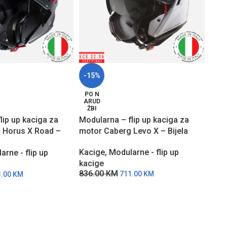
-15%
-15
PO N
PO 
ARUD
ARU
ŽBI
ŽBI
lip up kaciga za
Modularna – flip up kaciga za
Modu
 Horus X Road –
motor Caberg Levo X – Bijela
moto
Kacige
,
Modularne - flip up
Kaci
arne - flip up
kacige
kaci
836.00
KM
907
711.00
KM
3.00
KM