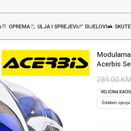
A
OPREMA
ULJA I SPREJEVI
DIJELOVI
SKUTE
ip up kaciga za motor Acerbis Serel 2206 – PB
Modularna 
Acerbis Se
289.00
K
VELIČINA KACI