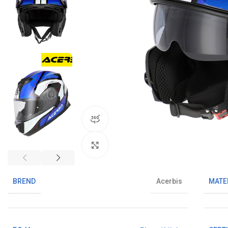
360° pregled proizvoda
Klikni da uvećaš sliku
BREND
MATE
Acerbis