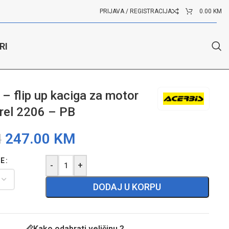
PRIJAVA / REGISTRACIJA
0.00
KM
RI
– flip up kaciga za motor
rel 2206 – PB
247.00
KM
M
GE
-
+
DODAJ U KORPU
Kako odabrati veličinu ?