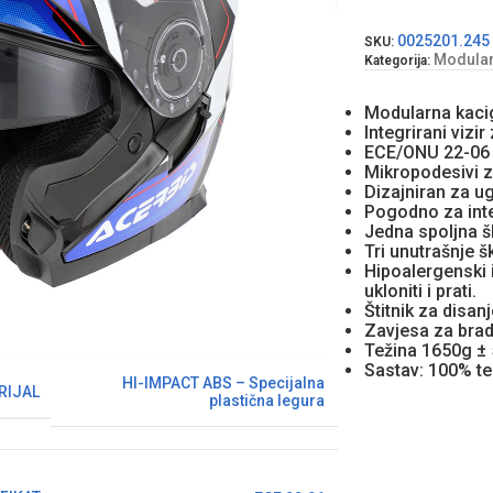
0025201.245
SKU:
Modularn
Kategorija:
Modularna kaci
Integrirani vizi
ECE/ONU 22-0
Mikropodesivi z
Dizajniran za 
Pogodno za inte
Jedna spoljna š
Tri unutrašnje š
Hipoalergenski i
ukloniti i prati.
Štitnik za disanj
Zavjesa za brad
Težina 1650g ±
Sastav: 100% te
HI-IMPACT ABS – Specijalna
RIJAL
plastična legura