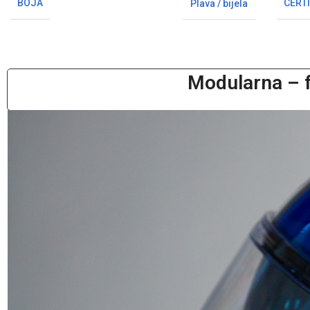
BOJA
CERTI
Plava / bijela
Modularna – f