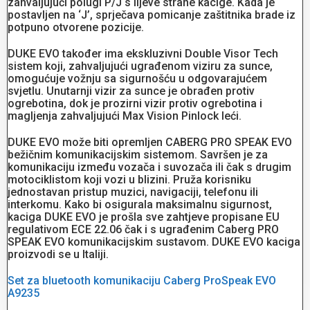
zahvaljujući polugi P/J s lijeve strane kacige. Kada je
postavljen na ‘J’, sprječava pomicanje zaštitnika brade iz
potpuno otvorene pozicije.
DUKE EVO također ima ekskluzivni Double Visor Tech
sistem koji, zahvaljujući ugrađenom viziru za sunce,
omogućuje vožnju sa sigurnošću u odgovarajućem
svjetlu. Unutarnji vizir za sunce je obrađen protiv
ogrebotina, dok je prozirni vizir protiv ogrebotina i
magljenja zahvaljujući Max Vision Pinlock leći.
DUKE EVO može biti opremljen CABERG PRO SPEAK EVO
bežičnim komunikacijskim sistemom. Savršen je za
komunikaciju između vozača i suvozača ili čak s drugim
motociklistom koji vozi u blizini. Pruža korisniku
jednostavan pristup muzici, navigaciji, telefonu ili
interkomu. Kako bi osigurala maksimalnu sigurnost,
kaciga DUKE EVO je prošla sve zahtjeve propisane EU
regulativom ECE 22.06 čak i s ugrađenim Caberg PRO
SPEAK EVO komunikacijskim sustavom. DUKE EVO kaciga
proizvodi se u Italiji.
Set za bluetooth komunikaciju Caberg ProSpeak EVO
A9235