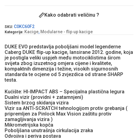
Kako odabrati veličinu ?
C0KC60F2
SKU:
Kacige
,
Modularne - flip up kacige
Kategorije:
DUKE EVO predstavlja poboljšani model legenderne
Caberg DUKE flip-up kacige, lansirane 2012. godine, koja
je postigla veliki uspjeh među motociklistima širom
svijeta zbog izuzetnog omjera cijene i kvalitete,
kompaktnih dimenzija i težine, visokih sigurnosnih
standarda te ocjene od 5 zvjezdica od strane SHARP
testa.
Kućište: HI-IMPACT ABS – Specijalna plastična legura
Dualni vizir (providni + zatamnjeni)
Sistem brzog skidanja vizira
Vizir sa ANTI-SCRATCH tehnologijom protiv grebanja (
pripremljen za Pinlock Max Vision zaštitu protiv
zamagljivanja vizira )
Mikrometrijska kopča
Poboljšana unutrašnja cirkulacija zraka
Odvojiva i periva postava