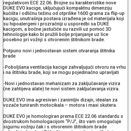
regulativom ECE 22.06. Brojne su karakteristike nove
DUKE EVO kacige, uključujući kompaktnu dimenziju
kućišta i odličnu težinu od otprilike 1600 grama za flip-up
kacigu; unutrašnja postava izrađena je od materijala koji
su hipoalergeni i prozračniji u usporedbi sa DUKE
kacigom, a bočne jastučiće su razvili uz pomoć 3D
tehnologije kako bi pružili bolje prijanjanje uz lice
posebno pri vožnji s otvorenim štitnikom brade.
Potpuno novi i jednostavan sistem otvaranja štitnika
brade
-Poboljšana ventilacija kacige zahvaljujući otvoru na vrhu
i na štitniku brade, koji se mogu pojedinačno upravljati
-Novi i jednostavan mehanizam za zaključavanje vizira
(ne zahtijeva alate) te novi sistem zaključavanja vizira.
DUKE EVO ima agresivan i zanimljiv dizajn, idealan za
vozače tuniranih motocikala – motora i maxi skutera.
DUKE EVO je homologiran prema ECE 22.06 standardu s
dvostrukom homologacijom “P/J”, što vam omogućuje
sigurnu vožnju čak i s otvorenim štitnikom brade