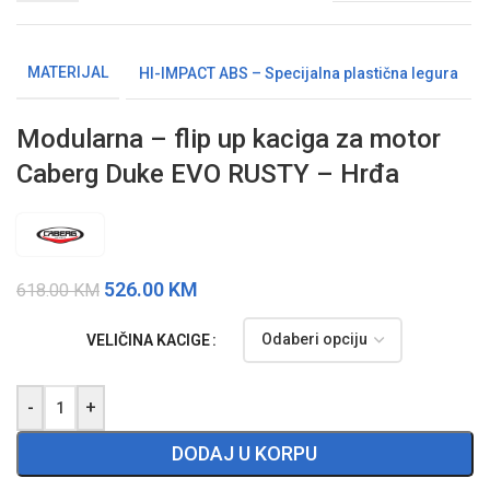
MATERIJAL
HI-IMPACT ABS – Specijalna plastična legura
Modularna – flip up kaciga za motor
Caberg Duke EVO RUSTY – Hrđa
526.00
KM
618.00
KM
VELIČINA KACIGE
-
+
DODAJ U KORPU