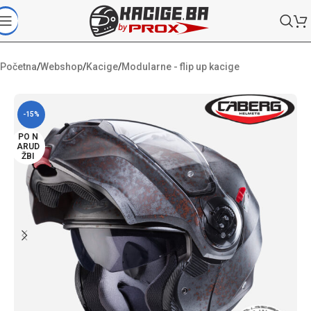
Početna
/
Webshop
/
Kacige
/
Modularne - flip up kacige
-15%
PO N
ARUD
ŽBI