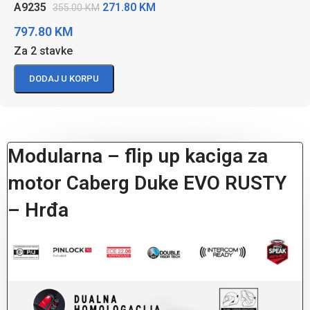
271.80
KM
A9235
355.00
KM
797.80
KM
Za 2 stavke
DODAJ U KORPU
Modularna – flip up kaciga za
motor Caberg Duke EVO RUSTY
– Hrđa