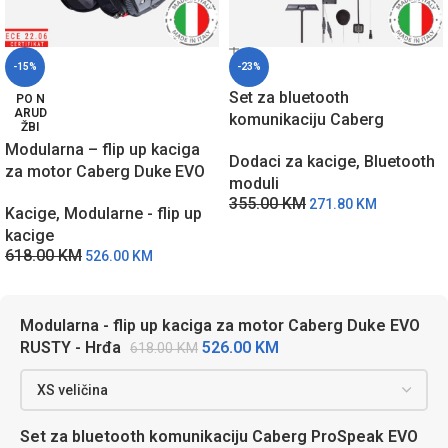
-15%
-23%
Set za bluetooth
PO N
ARUD
komunikaciju Caberg
ŽBI
ProSpeak EVO A9235
Modularna – flip up kaciga
Dodaci za kacige
,
Bluetooth
za motor Caberg Duke EVO
moduli
RUSTY – Hrđa
355.00
KM
271.80
KM
Kacige
,
Modularne - flip up
kacige
618.00
KM
526.00
KM
Modularna - flip up kaciga za motor Caberg Duke EVO
526.00
KM
RUSTY - Hrđa
618.00
KM
Set za bluetooth komunikaciju Caberg ProSpeak EVO