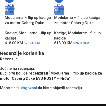
PO N
PO N
ARUD
ARUD
ŽBI
ŽBI
Modularna – flip up kaciga
Modularna – flip up kaciga
M
za motor Caberg Duke
za motor Caberg Duke
z
EVO MOVE – CBC
EVO MOVE – MCLJ
–
Kacige
,
Modularne - flip up
Kacige
,
Modularne - flip up
K
kacige
kacige
k
618.00
KM
618.00
KM
5
526.00
KM
526.00
KM
Recenzije korisnika
Recenzije
Još nema recenzija.
Budi prvi koji će recenzirati “Modularna – flip up kaciga za
motor Caberg Duke EVO RUSTY – Hrđa”
Morate biti
ulogovani
da biste objavili recenziju.