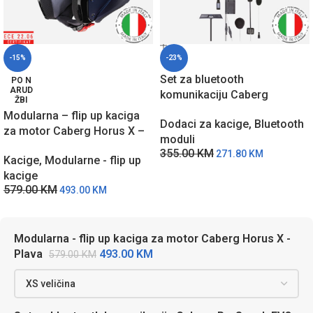
-15%
-23%
Set za bluetooth
PO N
ARUD
komunikaciju Caberg
ŽBI
ProSpeak EVO A9235
Modularna – flip up kaciga
Dodaci za kacige
,
Bluetooth
za motor Caberg Horus X –
moduli
Plava
355.00
KM
271.80
KM
Kacige
,
Modularne - flip up
kacige
579.00
KM
493.00
KM
Modularna - flip up kaciga za motor Caberg Horus X -
493.00
KM
Plava
579.00
KM