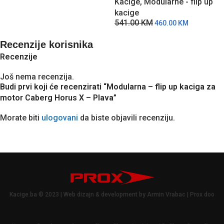
Kacige
,
Modularne - flip up
K
kacige
k
541.00
KM
6
460.00
KM
Recenzije korisnika
Recenzije
Još nema recenzija.
Budi prvi koji će recenzirati “Modularna – flip up kaciga za
motor Caberg Horus X – Plava”
Morate biti
ulogovani
da biste objavili recenziju.
Kacige.ba © 2023 | Web dizajn & development by Armin Vrabac | Prox doo