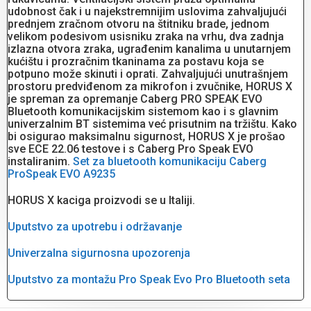
udobnost čak i u najekstremnijim uslovima zahvaljujući
prednjem zračnom otvoru na štitniku brade, jednom
velikom podesivom usisniku zraka na vrhu, dva zadnja
izlazna otvora zraka, ugrađenim kanalima u unutarnjem
kućištu i prozračnim tkaninama za postavu koja se
potpuno može skinuti i oprati. Zahvaljujući unutrašnjem
prostoru predviđenom za mikrofon i zvučnike, HORUS X
je spreman za opremanje Caberg PRO SPEAK EVO
Bluetooth komunikacijskim sistemom kao i s glavnim
univerzalnim BT sistemima već prisutnim na tržištu. Kako
bi osigurao maksimalnu sigurnost, HORUS X je prošao
sve ECE 22.06 testove i s Caberg Pro Speak EVO
instaliranim.
Set za bluetooth komunikaciju Caberg
ProSpeak EVO A9235
HORUS X kaciga proizvodi se u Italiji.
Uputstvo za upotrebu i održavanje
Univerzalna sigurnosna upozorenja
Uputstvo za montažu Pro Speak Evo Pro Bluetooth seta