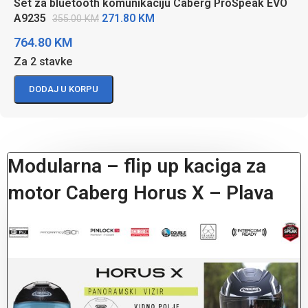
Set za bluetooth komunikaciju Caberg ProSpeak EVO
271.80
KM
A9235
355.00
KM
764.80
KM
Za 2 stavke
DODAJ U KORPU
Modularna – flip up kaciga za
motor Caberg Horus X – Plava