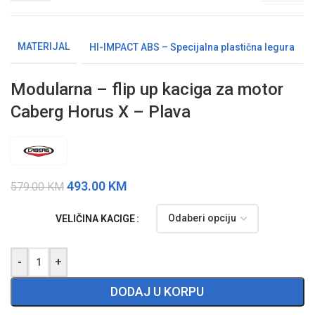
MATERIJAL
HI-IMPACT ABS – Specijalna plastična legura
Modularna – flip up kaciga za motor
Caberg Horus X – Plava
493.00
KM
579.00
KM
VELIČINA KACIGE
-
+
DODAJ U KORPU