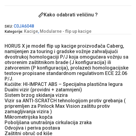
Kako odabrati veličinu ?
C0JA6048
SKU:
Kacige
,
Modularne - flip up kacige
Kategorije:
HORUS X je model flip up kacige proizvođača Caberg,
namijenjen za touring i gradske vožnje zahvaljujući
dvostrukoj homologaciji P/J koja omogućava vožnju sa
otvorenim zaštitnikom brade (J konfiguracija) ili
zatvorenim (P konfiguracija), prolazeći homologacijske
testove propisane standardnom regulativom ECE 22.06
P/J.
Kućište: HI-IMPACT ABS – Specijalna plastična legura
Dualni vizir (providni + zatamnjeni)
Sistem brzog skidanja vizira
Vizir sa ANTI-SCRATCH tehnologijom protiv grebanja (
pripremljen za Pinlock Max Vision zaštitu protiv
zamagljivanja vizira )
Mikrometrijska kopča
Poboljšana unutrašnja cirkulacija zraka
Odvojiva i periva postava
Zaštitni obruč od kiše