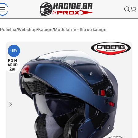
Početna
/
Webshop
/
Kacige
/
Modularne - flip up kacige
-15%
PO N
ARUD
ŽBI