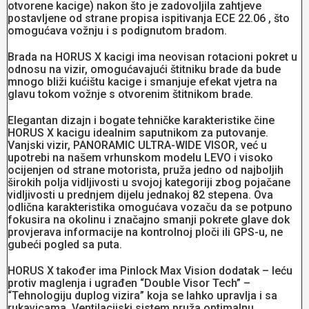
otvorene kacige) nakon što je zadovoljila zahtjeve
postavljene od strane propisa ispitivanja ECE 22.06 , što
omogućava vožnju i s podignutom bradom.
Brada na HORUS X kacigi ima neovisan rotacioni pokret u
odnosu na vizir, omogućavajući štitniku brade da bude
mnogo bliži kućištu kacige i smanjuje efekat vjetra na
glavu tokom vožnje s otvorenim štitnikom brade.
Elegantan dizajn i bogate tehničke karakteristike čine
HORUS X kacigu idealnim saputnikom za putovanje.
Vanjski vizir, PANORAMIC ULTRA-WIDE VISOR, već u
upotrebi na našem vrhunskom modelu LEVO i visoko
ocijenjen od strane motorista, pruža jedno od najboljih
širokih polja vidljivosti u svojoj kategoriji zbog pojačane
vidljivosti u prednjem dijelu jednakoj 82 stepena. Ova
odlična karakteristika omogućava vozaču da se potpuno
fokusira na okolinu i značajno smanji pokrete glave dok
provjerava informacije na kontrolnoj ploči ili GPS-u, ne
gubeći pogled sa puta.
HORUS X također ima Pinlock Max Vision dodatak – leću
protiv maglenja i ugrađen “Double Visor Tech” –
“Tehnologiju duplog vizira” koja se lahko upravlja i sa
rukavicama. Ventilacijski sistem pruža optimalnu