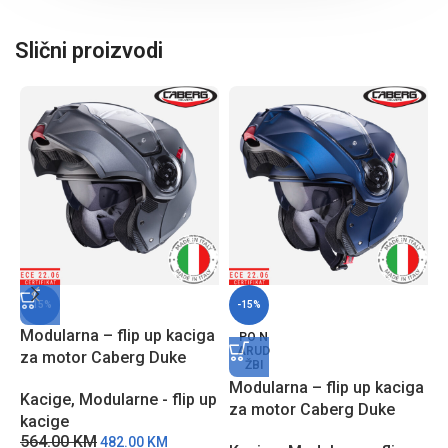
Slični proizvodi
-15%
-15%
Modularna – flip up kaciga
PO N
ARUD
za motor Caberg Duke
ŽBI
EVO – Metalna
Modularna – flip up kaciga
M
Kacige
,
Modularne - flip up
za motor Caberg Duke
z
kacige
EVO – Plava
R
564.00
KM
482.00
KM