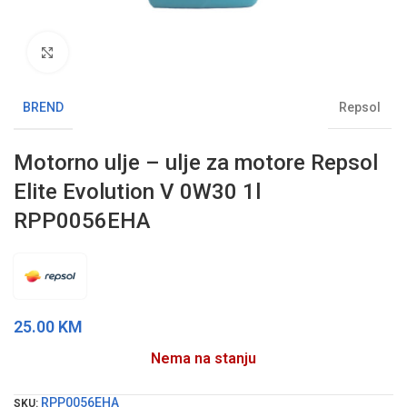
Klikni da uvećaš sliku
BREND
Repsol
Motorno ulje – ulje za motore Repsol
Elite Evolution V 0W30 1l
RPP0056EHA
25.00
KM
Nema na stanju
RPP0056EHA
SKU: