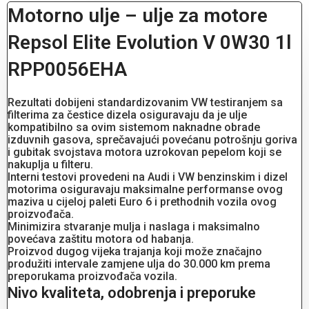
Motorno ulje – ulje za motore
Repsol Elite Evolution V 0W30 1l
RPP0056EHA
Rezultati dobijeni standardizovanim VW testiranjem sa
filterima za čestice dizela osiguravaju da je ulje
kompatibilno sa ovim sistemom naknadne obrade
izduvnih gasova, sprečavajući povećanu potrošnju goriva
i gubitak svojstava motora uzrokovan pepelom koji se
nakuplja u filteru.
Interni testovi provedeni na Audi i VW benzinskim i dizel
motorima osiguravaju maksimalne performanse ovog
maziva u cijeloj paleti Euro 6 i prethodnih vozila ovog
proizvođača.
Minimizira stvaranje mulja i naslaga i maksimalno
povećava zaštitu motora od habanja.
Proizvod dugog vijeka trajanja koji može značajno
produžiti intervale zamjene ulja do 30.000 km prema
preporukama proizvođača vozila.
Nivo kvaliteta, odobrenja i preporuke