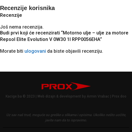
Recenzije korisnika
Recenzije
Još nema recenzija.
Budi prvi koji će recenzirati “Motorno ulje – ulje za motore
Repsol Elite Evolution V 0W30 1l RPP0056EHA”
Morate biti
ulogovani
da biste objavili recenziju.
Kacige.ba © 2023 | Web dizajn & development by Armin Vrabac | Prox doo
Uz sav naš trud, moguće su greške u slikama i opisima.
Ukoliko nešto uočite,
javite nam da to ispravimo.