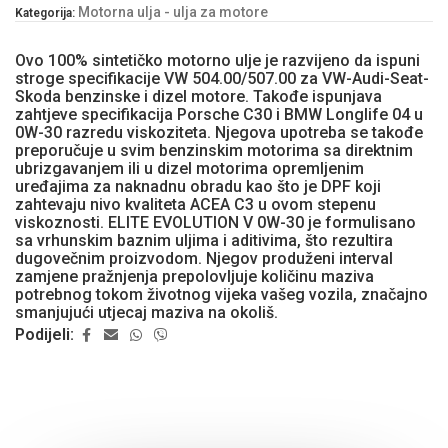
Motorna ulja - ulja za motore
Kategorija:
Ovo 100% sintetičko motorno ulje je razvijeno da ispuni
stroge specifikacije VW 504.00/507.00 za VW-Audi-Seat-
Skoda benzinske i dizel motore. Takođe ispunjava
zahtjeve specifikacija Porsche C30 i BMW Longlife 04 u
0W-30 razredu viskoziteta. Njegova upotreba se takođe
preporučuje u svim benzinskim motorima sa direktnim
ubrizgavanjem ili u dizel motorima opremljenim
uređajima za naknadnu obradu kao što je DPF koji
zahtevaju nivo kvaliteta ACEA C3 u ovom stepenu
viskoznosti. ELITE EVOLUTION V 0W-30 je formulisano
sa vrhunskim baznim uljima i aditivima, što rezultira
dugovečnim proizvodom. Njegov produženi interval
zamjene pražnjenja prepolovljuje količinu maziva
potrebnog tokom životnog vijeka vašeg vozila, značajno
smanjujući utjecaj maziva na okoliš.
Podijeli: