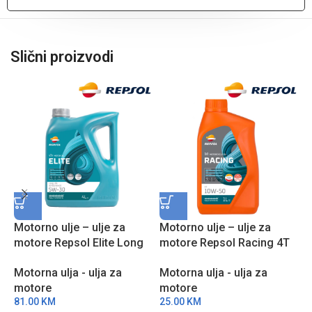
Slični proizvodi
Motorno ulje – ulje za
Motorno ulje – ulje za
M
motore Repsol Elite Long
motore Repsol Racing 4T
m
Life 50700/50400 5W30 4l
10W50 1l RPP2000NHC
1
Motorna ulja - ulja za
Motorna ulja - ulja za
M
RPP0057IGB
motore
motore
m
81.00
KM
25.00
KM
2