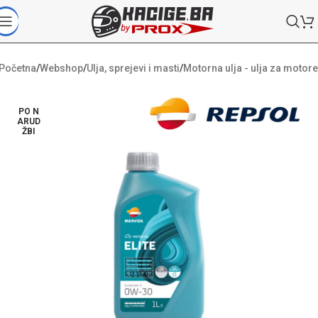
Početna
/
Webshop
/
Ulja, sprejevi i masti
/
Motorna ulja - ulja za motore
PO N
ARUD
ŽBI