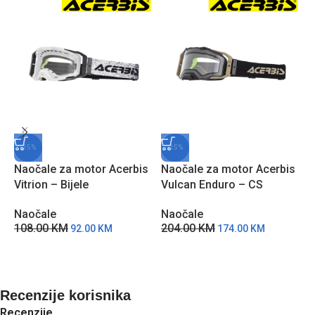
-15%
-15%
Naočale za motor Acerbis
Naočale za motor Acerbis
Vitrion – Bijele
Vulcan Enduro – CS
N
Naočale
Naočale
B
108.00
KM
204.00
KM
92.00
KM
174.00
KM
N
8
Recenzije korisnika
Recenzije