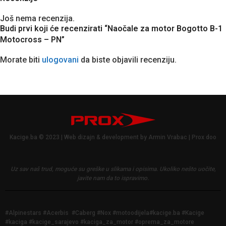
Još nema recenzija.
Budi prvi koji će recenzirati “Naočale za motor Bogotto B-1
Motocross – PN”
Morate biti
ulogovani
da biste objavili recenziju.
Kacige.ba © 2023 | Web dizajn & development by Armin Vrabac | Prox doo
Uz sav naš trud, moguće su greške u slikama i opisima.
Ukoliko nešto uočite,
javite nam da to ispravimo.
#Alpinestars #Acerbis #Caberg #Nox #motoodijela#kacige.ba #Kacige
#kaciga #kacige_sarajevo #kaciga_za_motor #oprema_za_motore