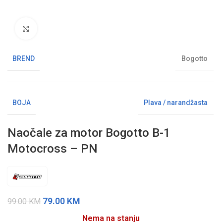
Klikni da uvećaš sliku
BREND
Bogotto
BOJA
Plava / narandžasta
Naočale za motor Bogotto B-1
Motocross – PN
79.00
KM
99.00
KM
Nema na stanju