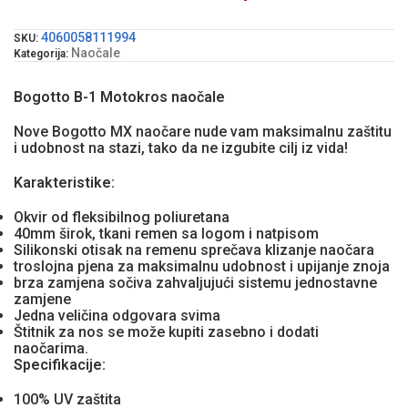
4060058111994
SKU:
Naočale
Kategorija:
Bogotto B-1 Motokros naočale
Nove Bogotto MX naočare nude vam maksimalnu zaštitu
i udobnost na stazi, tako da ne izgubite cilj iz vida!
Karakteristike:
Okvir od fleksibilnog poliuretana
40mm širok, tkani remen sa logom i natpisom
Silikonski otisak na remenu sprečava klizanje naočara
troslojna pjena za maksimalnu udobnost i upijanje znoja
brza zamjena sočiva zahvaljujući sistemu jednostavne
zamjene
Jedna veličina odgovara svima
Štitnik za nos se može kupiti zasebno i dodati
naočarima.
Specifikacije:
100% UV zaštita