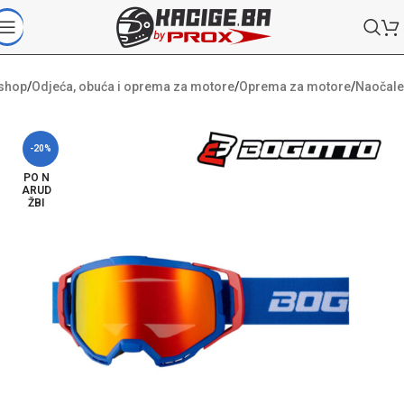
shop
/
Odjeća, obuća i oprema za motore
/
Oprema za motore
/
Naočale
-20%
PO N
ARUD
ŽBI