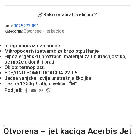
Kako odabrati veličinu ?
0025273.091
SKU:
Otvorene - jet kacige
Kategorija:
Integrisani vizir za sunce
Mikropodesivi zatvarač za brzo otpuštanje
Hipoalergenski i prozračni materijal za unutrašnjost koji
se može ukloniti i prati
Oklop: termoplast.
ECE/ONU HOMOLOGACIJA 22-06
Jedna vanjska i dvije unutrašnje školjke
Težina 1250g ± 50g u veličini “M”
Podijeli:
Otvorena – jet kaciga Acerbis Jet