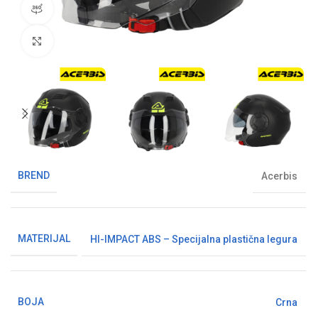
360° pregled proizvoda
Klikni da uvećaš sliku
BREND
Acerbis
MATERIJAL
HI-IMPACT ABS – Specijalna plastična legura
BOJA
Crna