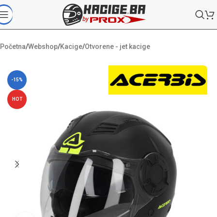
Početna
/
Webshop
/
Kacige
/
Otvorene - jet kacige
-15%
HOT