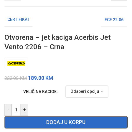
CERTIFIKAT
ECE 22.06
Otvorena – jet kaciga Acerbis Jet
Vento 2206 – Crna
189.00
KM
222.00
KM
VELIČINA KACIGE
-
+
DODAJ U KORPU