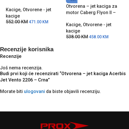
Crna
Otvorena – jet kaciga za
O
Kacige
,
Otvorene - jet
motor Caberg Flyon II –
m
kacige
Siva
B
552.00
KM
471.00
KM
Kacige
,
Otvorene - jet
K
kacige
k
538.00
KM
5
458.00
KM
Recenzije korisnika
Recenzije
Još nema recenzija.
Budi prvi koji će recenzirati “Otvorena – jet kaciga Acerbis
Jet Vento 2206 – Crna”
Morate biti
ulogovani
da biste objavili recenziju.