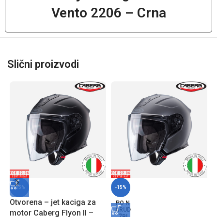
Vento 2206 – Crna
Slični proizvodi
-15%
-15%
Otvorena – jet kaciga za
PO N
ARUD
motor Caberg Flyon II –
ŽBI