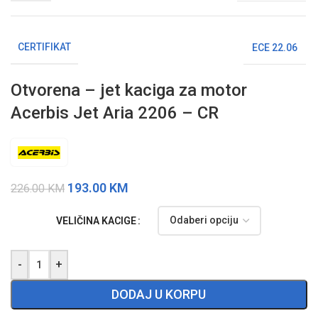
CERTIFIKAT
ECE 22.06
Otvorena – jet kaciga za motor
Acerbis Jet Aria 2206 – CR
193.00
KM
226.00
KM
VELIČINA KACIGE
-
+
DODAJ U KORPU