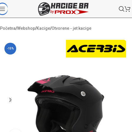
Početna
/
Webshop
/
Kacige
/
Otvorene - jet kacige
-15%