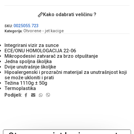
Kako odabrati veličinu ?
0025055.723
SKU:
Otvorene - jet kacige
Kategorija:
Integrirani vizir za sunce
ECE/ONU HOMOLOGACIJA 22-06
Mikropodesivi zatvarač za brzo otpuštanje
Jedna spoljna školjka
Dvije unutrašnje školjke
Hipoalergenski i prozračni materijal za unutrašnjost koji
se može ukloniti i prati
Težina 1110g ± 50g
Termoplastika
Podijeli: