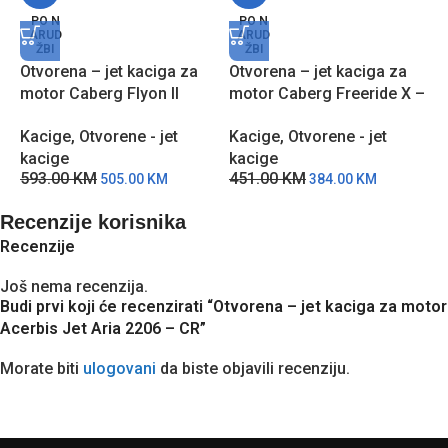
PO N
PO N
ARUD
ARUD
ŽBI
ŽBI
Otvorena – jet kaciga za
Otvorena – jet kaciga za
O
motor Caberg Flyon II
motor Caberg Freeride X –
m
Boss- CSŽ
Zelena
C
Kacige
,
Otvorene - jet
Kacige
,
Otvorene - jet
K
kacige
kacige
k
593.00
KM
451.00
KM
7
505.00
KM
384.00
KM
Recenzije korisnika
Recenzije
Još nema recenzija.
Budi prvi koji će recenzirati “Otvorena – jet kaciga za motor
Acerbis Jet Aria 2206 – CR”
Morate biti
ulogovani
da biste objavili recenziju.