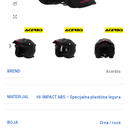
360° pregled proizvoda
Klikni da uvećaš sliku
BREND
Acerbis
MATERIJAL
HI-IMPACT ABS – Specijalna plastična legura
BOJA
Crna / roze