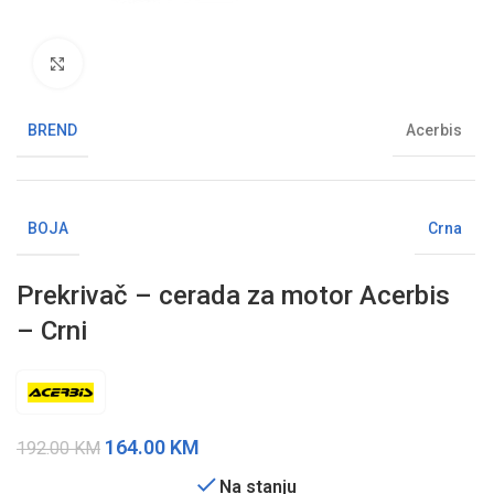
Klikni da uvećaš sliku
BREND
Acerbis
BOJA
Crna
Prekrivač – cerada za motor Acerbis
– Crni
164.00
KM
192.00
KM
Na stanju