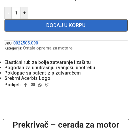
-
+
DODAJ U KORPU
0022505.090
SKU:
Ostala oprema za motore
Kategorija:
Elastični rub za bolje zatvaranje i zaštitu
Pogodan za unutrašnju i vanjsku upotrebu
Poklopac sa patent-zip zatvaračem
Srebrni Acerbis Logo
Podijeli:
Prekrivač – cerada za motor