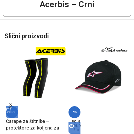
Acerbis – Crni
Slični proizvodi
-15%
-9%
Čarape za štitnike –
P
PO N
ARUD
protektore za koljena za
m
ŽBI