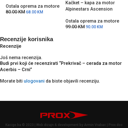
motor Acerbis K035 – Crne
Kačket – kapa za motor
O
Ostala oprema za motore
Alpinestars Ascension
1
80.00
KM
68.00
KM
Snapback – CC
Ostala oprema za motore
99.00
KM
90.00
KM
Recenzije korisnika
Recenzije
Još nema recenzija.
Budi prvi koji će recenzirati “Prekrivač – cerada za motor
Acerbis – Crni”
Morate biti
ulogovani
da biste objavili recenziju.
Kacige.ba © 2023 | Web dizajn & development by Armin Vrabac | Prox doo