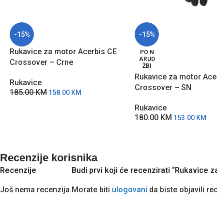
-15%
-15%
Rukavice za motor Acerbis CE
PO N
ARUD
Crossover – Crne
ŽBI
Rukavice za motor Ace
Rukavice
Crossover – SN
185.00
KM
158.00
KM
Rukavice
180.00
KM
153.00
KM
Recenzije korisnika
Recenzije
Budi prvi koji će recenzirati “Rukavice 
Još nema recenzija.
Morate biti
ulogovani
da biste objavili re