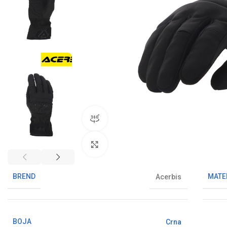
360° pregled proizvoda
Klikni da uvećaš sliku
BREND
MATE
Acerbis
BOJA
Crna