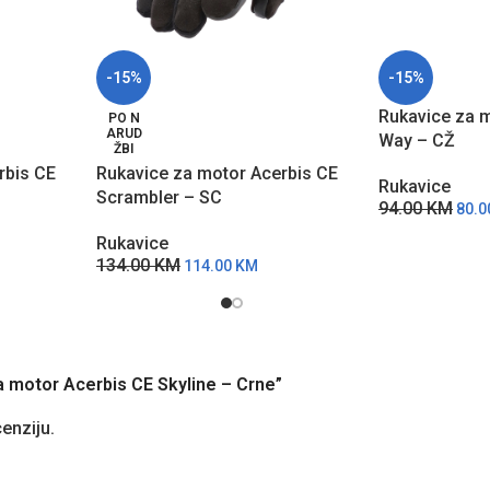
-15%
-15%
Rukavice za m
PO N
ARUD
Way – CŽ
ŽBI
rbis CE
Rukavice za motor Acerbis CE
Rukavice
Scrambler – SC
94.00
KM
80.
Rukavice
134.00
KM
114.00
KM
za motor Acerbis CE Skyline – Crne”
cenziju.