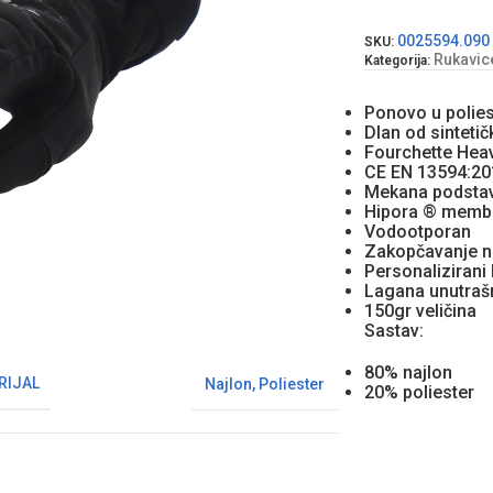
0025594.090
SKU:
Rukavic
Kategorija:
Ponovo u polies
Dlan od sinteti
Fourchette Hea
CE EN 13594:20
Mekana podstava
Hipora ® memb
Vodootporan
Zakopčavanje n
Personalizirani
Lagana unutrašn
150gr veličina
Sastav:
80% najlon
RIJAL
Najlon
,
Poliester
20% poliester