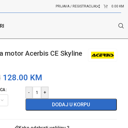
PRIJAVA / REGISTRACIJA
0.00
KM
RI
a motor Acerbis CE Skyline
128.00
KM
M
ICA
-
+
DODAJ U KORPU
Kako odabrati veličinu ?