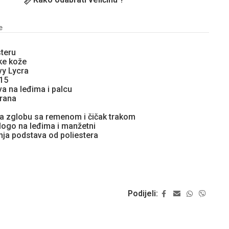
e
teru
čke kože
vy Lycra
15
 na leđima i palcu
rana
a zglobu sa remenom i čičak trakom
 logo na leđima i manžetni
ja podstava od poliestera
Podijeli: