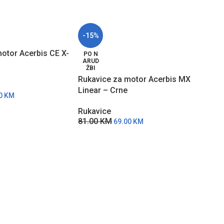
-15%
-15
otor Acerbis CE X-
Vodo
PO N
ARUD
za m
ŽBI
Rukavice za motor Acerbis MX
Ruka
Linear – Crne
53.
00
KM
Rukavice
81.00
KM
69.00
KM