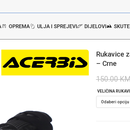
A
OPREMA
ULJA I SPREJEVI
DIJELOVI
SKUTE
tore
/
Rukavice
/
Rukavice za motor Acerbis CE Skyline – Crne
Rukavice z
– Crne
150.00
K
VELIČINA RUKAV