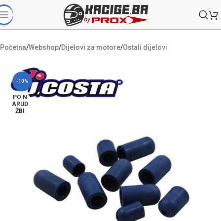
Početna
/
Webshop
/
Dijelovi za motore
/
Ostali dijelovi
-10%
PO N
ARUD
ŽBI