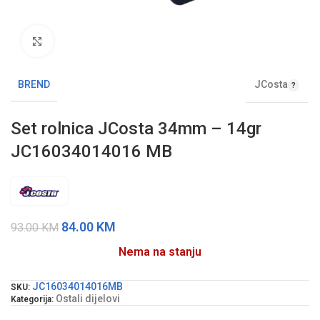
Klikni da uvećaš sliku
JCosta
BREND
Set rolnica JCosta 34mm – 14gr
JC16034014016 MB
84.00
KM
93.00
KM
Nema na stanju
JC16034014016MB
SKU:
Ostali dijelovi
Kategorija: