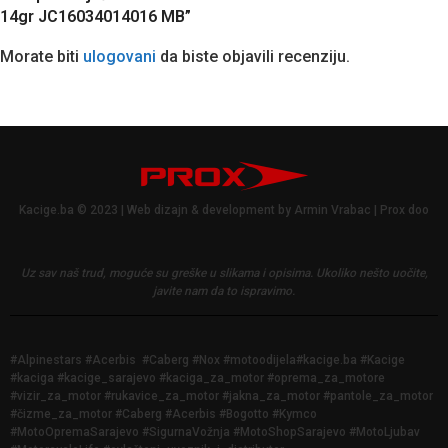
14gr JC16034014016 MB”
Morate biti
ulogovani
da biste objavili recenziju.
Kacige.ba © 2023 | Web dizajn & development by Armin Vrabac | Prox doo
Uz sav naš trud, moguće su greške u slikama i opisima.
Ukoliko nešto uočite,
javite nam da to ispravimo.
#Alpinestars #Acerbis #Caberg #Nox #motoodijela#kacige.ba #Kacige
#kaciga #kacige_sarajevo #kaciga_za_motor #oprema_za_motore
#vizir_za_motor #rukavice_za_motor #jakna_za_motor #pantole_za_motor
#čizme_za_motor #Caberg #Acerbis #Bogotto #Kymco
#MotoOpremaSarajevo #SigurnaVožnja #MotoShopSarajevo #MotoLjubav