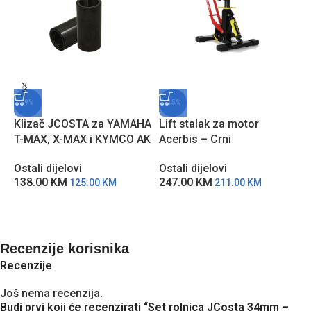
-9%
-15%
Klizač JCOSTA za YAMAHA
Lift stalak za motor
P
T-MAX, X-MAX i KYMCO AK
Acerbis – Crni
I
JC605S
Ostali dijelovi
O
Ostali dijelovi
247.00
KM
8
138.00
KM
211.00
KM
125.00
KM
Recenzije korisnika
Recenzije
Još nema recenzija.
Budi prvi koji će recenzirati “Set rolnica JCosta 34mm –