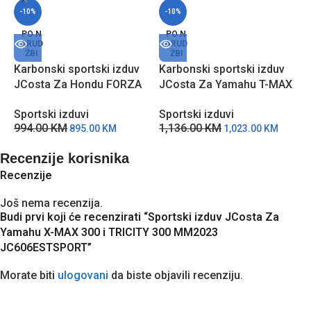
-10%
-10%
PO N
PO N
ARUD
ARUD
ŽBI
ŽBI
Karbonski sportski izduv
Karbonski sportski izduv
K
JCosta Za Hondu FORZA
JCosta Za Yamahu T-MAX
J
350 I ADV 350 MM2023
530 MM2017-2019
5
Sportski izduvi
Sportski izduvi
S
JC648ESTSPORTC
IT5307SPORTC
I
994.00
KM
1,136.00
KM
1
895.00
KM
1,023.00
KM
Recenzije korisnika
Recenzije
Još nema recenzija.
Budi prvi koji će recenzirati “Sportski izduv JCosta Za
Yamahu X-MAX 300 i TRICITY 300 MM2023
JC606ESTSPORT”
Morate biti
ulogovani
da biste objavili recenziju.