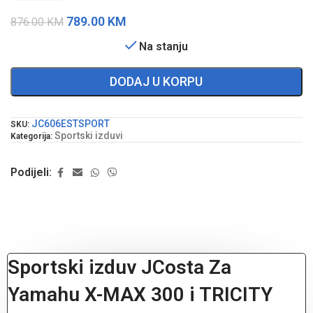
789.00
KM
876.00
KM
Na stanju
DODAJ U KORPU
JC606ESTSPORT
SKU:
Sportski izduvi
Kategorija:
Podijeli:
Sportski izduv JCosta Za
Yamahu X-MAX 300 i TRICITY