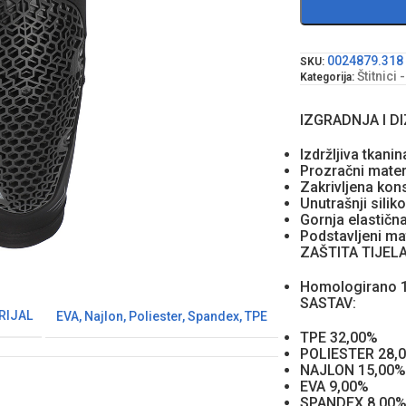
0024879.318
SKU:
Štitnici 
Kategorija:
IZGRADNJA I DI
Izdržljiva tkani
Prozračni mater
Zakrivljena kon
Unutrašnji sili
Gornja elastičn
Podstavljeni mat
ZAŠTITA TIJELA
Homologirano 
SASTAV:
RIJAL
EVA
,
Najlon
,
Poliester
,
Spandex
,
TPE
TPE 32,00%
POLIESTER 28,
NAJLON 15,00%
EVA 9,00%
SPANDEX 8,00