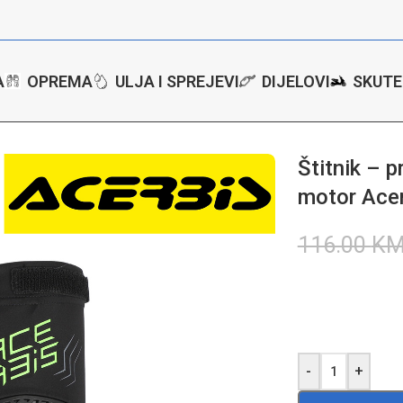
A
OPREMA
ULJA I SPREJEVI
DIJELOVI
SKUTE
tore
/
Štitnici - protektori
/
Štitnik – protektor za laktove za motor A
Štitnik – p
motor Ace
116.00
K
-
+