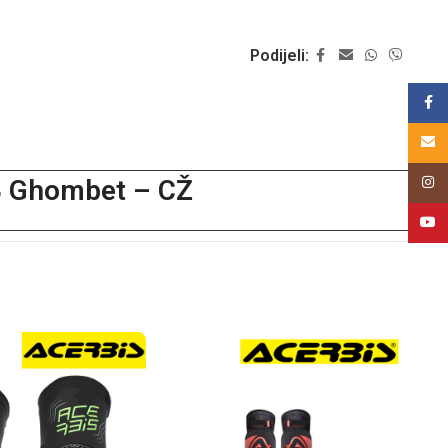
Podijeli:
Face
Email
TB Ghombet – CŽ
Insta
YouT