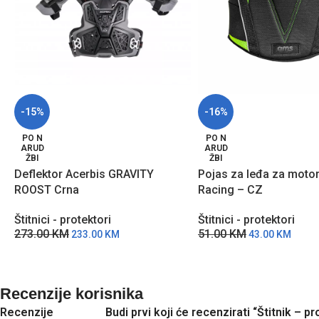
-15%
-16%
PO N
PO N
ARUD
ARUD
ŽBI
ŽBI
Deflektor Acerbis GRAVITY
Pojas za leđa za moto
ROOST Crna
Racing – CZ
Štitnici - protektori
Štitnici - protektori
273.00
KM
51.00
KM
233.00
KM
43.00
KM
Recenzije korisnika
Recenzije
Budi prvi koji će recenzirati “Štitnik 