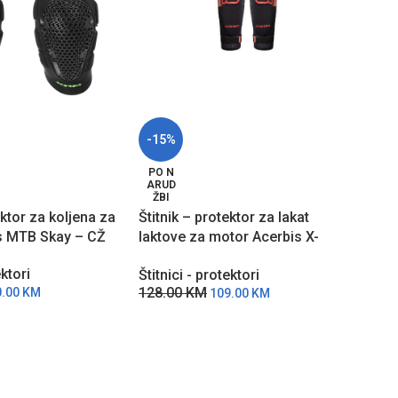
-15%
-15
Štit
PO N
ARUD
prot
ŽBI
LEV2
ektor za koljena za
Štitnik – protektor za lakat
Štitn
s MTB Skay – CŽ
laktove za motor Acerbis X-
93.
ELBOW – CC
ektori
Štitnici - protektori
128.00
KM
0.00
KM
109.00
KM