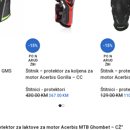
-15%
-15%
PO N
PO N
ARUD
ARUD
ŽBI
ŽBI
r GMS
Štitnik – protektor za koljena za
Štitnik – prot
motor Acerbis Gorilla – CC
motor Acerbi
Štitnici - protektori
Štitnici - prot
430.00
KM
129.00
KM
367.00
KM
11
– protektor za laktove za motor Acerbis MTB Ghombet – CŽ”