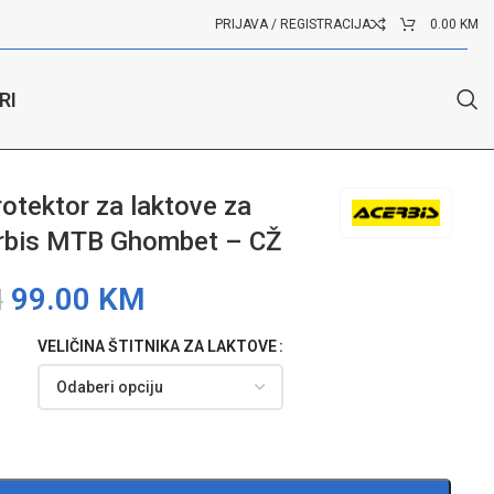
PRIJAVA / REGISTRACIJA
0.00
KM
RI
cerbis MTB Ghombet – CŽ
rotektor za laktove za
rbis MTB Ghombet – CŽ
99.00
KM
M
VELIČINA ŠTITNIKA ZA LAKTOVE