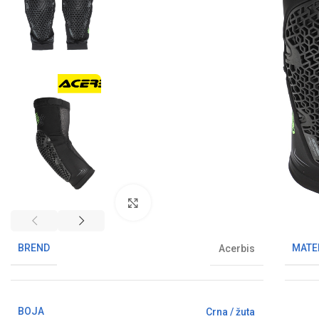
Klikni da uvećaš sliku
BREND
MATE
Acerbis
BOJA
Crna / žuta