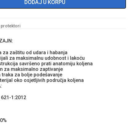
DODAJ U KORPU
- protektori
ZAJN:
na za zaštitu od udara i habanja
ijali za maksimalnu udobnost i lakoću
strukcija savršeno prati anatomiju koljena
kon za maksimalno zaptivanje
a traka za bolje podešavanje
erijal oko osjetljivih područja koljena
:
1621-1:2012
00%
%