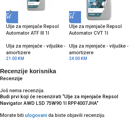
Ulje za mjenjače Repsol
Ulje za mjenjače Repsol
U
Automator ATF III 1l
Automator CVT 1l
N
RPP4066ZHA
RPP4061ZHA
R
Ulja za mjenjače - viljuške -
Ulja za mjenjače - viljuške -
U
amortizere
amortizere
a
21.00
KM
24.00
KM
4
Recenzije korisnika
Recenzije
Još nema recenzija.
Budi prvi koji će recenzirati “Ulje za mjenjače Repsol
Navigator AWD LSD 75W90 1l RPP4007JHA”
Morate biti
ulogovani
da biste objavili recenziju.