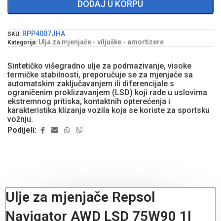
DODAJ U KORPU
RPP4007JHA
SKU:
Ulja za mjenjače - viljuške - amortizere
Kategorija:
Sintetičko višegradno ulje za podmazivanje, visoke
termičke stabilnosti, preporučuje se za mjenjače sa
automatskim zaključavanjem ili diferencijale s
ograničenim proklizavanjem (LSD) koji rade u uslovima
ekstremnog pritiska, kontaktnih opterećenja i
karakteristika klizanja vozila koja se koriste za sportsku
vožnju.
Podijeli:
Ulje za mjenjače Repsol
Navigator AWD LSD 75W90 1l