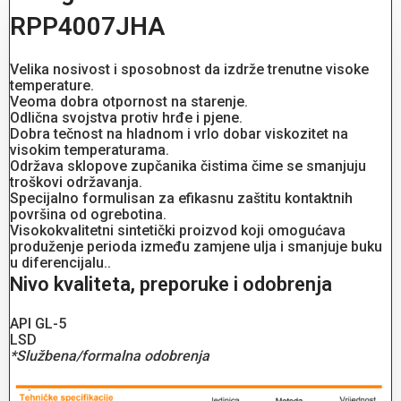
RPP4007JHA
Velika nosivost i sposobnost da izdrže trenutne visoke
temperature.
Veoma dobra otpornost na starenje.
Odlična svojstva protiv hrđe i pjene.
Dobra tečnost na hladnom i vrlo dobar viskozitet na
visokim temperaturama.
Održava sklopove zupčanika čistima čime se smanjuju
troškovi održavanja.
Specijalno formulisan za efikasnu zaštitu kontaktnih
površina od ogrebotina.
Visokokvalitetni sintetički proizvod koji omogućava
produženje perioda između zamjene ulja i smanjuje buku
u diferencijalu..
Nivo kvaliteta, preporuke i odobrenja
API GL-5
LSD
*Službena/formalna odobrenja