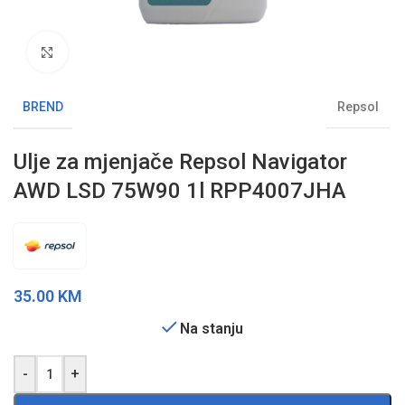
Klikni da uvećaš sliku
BREND
Repsol
Ulje za mjenjače Repsol Navigator
AWD LSD 75W90 1l RPP4007JHA
35.00
KM
Na stanju
-
+