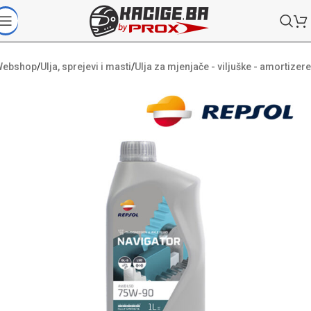
Webshop
/
Ulja, sprejevi i masti
/
Ulja za mjenjače - viljuške - amortizere