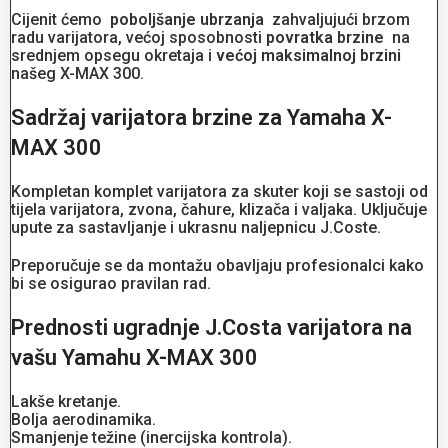
Cijenit ćemo
poboljšanje ubrzanja
zahvaljujući brzom
radu varijatora, većoj sposobnosti
povratka brzine
na
srednjem opsegu okretaja i
većoj maksimalnoj brzini
našeg X-MAX 300.
Sadržaj varijatora brzine za Yamaha X-
MAX 300
Kompletan komplet varijatora za skuter koji se sastoji od
tijela varijatora, zvona, čahure, klizača i valjaka. Uključuje
upute za sastavljanje i ukrasnu naljepnicu J.Coste.
Preporučuje se da montažu obavljaju profesionalci kako
bi se osigurao pravilan rad.
Prednosti ugradnje J.Costa varijatora na
vašu Yamahu X-MAX 300
Lakše kretanje.
Bolja aerodinamika.
Smanjenje težine (inercijska kontrola).