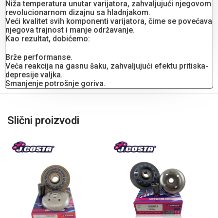
Niža temperatura unutar varijatora, zahvaljujući njegovom
revolucionarnom dizajnu sa hladnjakom.
Veći kvalitet svih komponenti varijatora, čime se povećava
njegova trajnost i manje održavanje.
Kao rezultat, dobićemo:
Brže performanse.
Veća reakcija na gasnu šaku, zahvaljujući efektu pritiska-
depresije valjka.
Smanjenje potrošnje goriva.
Slični proizvodi