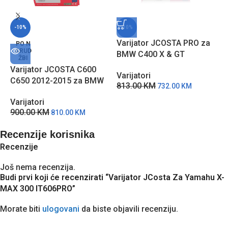
-10%
-10%
Varijator JCOSTA PRO za
PO N
ARUD
BMW C400 X & GT
ŽBI
IT673PRO
Varijator JCOSTA C600
V
Varijatori
C650 2012-2015 za BMW
K
813.00
KM
732.00
KM
IT671PRO
V
Varijatori
1
900.00
KM
810.00
KM
Recenzije korisnika
Recenzije
Još nema recenzija.
Budi prvi koji će recenzirati “Varijator JCosta Za Yamahu X-
MAX 300 IT606PRO”
Morate biti
ulogovani
da biste objavili recenziju.