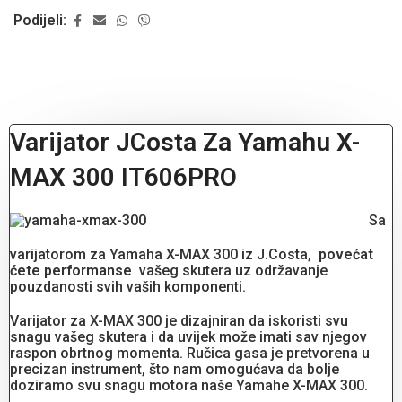
Podijeli:
Varijator JCosta Za Yamahu X-
MAX 300 IT606PRO
Sa
varijatorom za Yamaha X-MAX 300 iz J.Costa,
povećat
ćete performanse
vašeg skutera uz održavanje
pouzdanosti svih vaših komponenti.
Varijator za X-MAX 300 je dizajniran da iskoristi svu
snagu vašeg skutera i da uvijek može imati sav njegov
raspon obrtnog momenta. Ručica gasa je pretvorena u
precizan instrument, što nam omogućava da bolje
doziramo svu snagu motora naše Yamahe X-MAX 300.