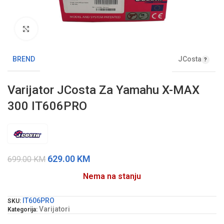
Klikni da uvećaš sliku
JCosta
BREND
Varijator JCosta Za Yamahu X-MAX
300 IT606PRO
629.00
KM
699.00
KM
Nema na stanju
IT606PRO
SKU:
Varijatori
Kategorija: