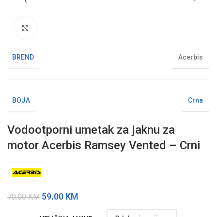
Klikni da uvećaš sliku
BREND
Acerbis
BOJA
Crna
Vodootporni umetak za jaknu za
motor Acerbis Ramsey Vented – Crni
59.00
KM
70.00
KM