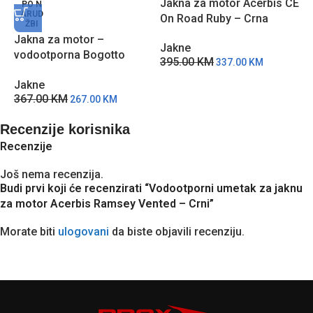
Jakna za motor Acerbis CE
J
PO N
ARUD
On Road Ruby – Crna
R
ŽBI
Jakna za motor –
Jakne
J
vodootporna Bogotto
395.00
KM
2
337.00
KM
Tampar Tour – CC
Jakne
367.00
KM
267.00
KM
Recenzije korisnika
Recenzije
Još nema recenzija.
Budi prvi koji će recenzirati “Vodootporni umetak za jaknu
za motor Acerbis Ramsey Vented – Crni”
Morate biti
ulogovani
da biste objavili recenziju.