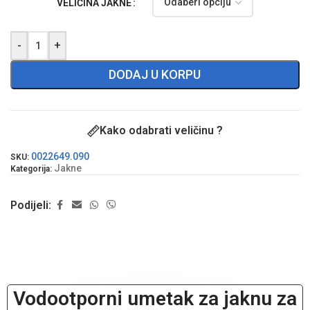
VELIČINA JAKNE
-
+
DODAJ U KORPU
Kako odabrati veličinu ?
0022649.090
SKU:
Jakne
Kategorija:
Podijeli:
Vodootporni umetak za jaknu za